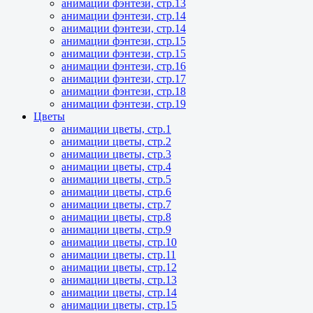
анимации фэнтези, стр.13
анимации фэнтези, стр.14
анимации фэнтези, стр.14
анимации фэнтези, стр.15
анимации фэнтези, стр.15
анимации фэнтези, стр.16
анимации фэнтези, стр.17
анимации фэнтези, стр.18
анимации фэнтези, стр.19
Цветы
анимации цветы, стр.1
анимации цветы, стр.2
анимации цветы, стр.3
анимации цветы, стр.4
анимации цветы, стр.5
анимации цветы, стр.6
анимации цветы, стр.7
анимации цветы, стр.8
анимации цветы, стр.9
анимации цветы, стр.10
анимации цветы, стр.11
анимации цветы, стр.12
анимации цветы, стр.13
анимации цветы, стр.14
анимации цветы, стр.15