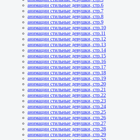
анимации стильные девушки, стр.6
анимации стильные девушки, стр.7
анимации стильные девушки, стр.8
анимации стильные девушки, стр.9
анимации стильные девушки, стр.10
анимации стильные девушки, стр.11
анимации стильные девушки, стр.12
анимации стильные девушки, стр.13
анимации стильные девушки, стр.14
анимации стильные девушки, стр.15
анимации стильные девушки, стр.16
анимации стильные девушки, стр.17
анимации стильные девушки, стр.18
анимации стильные девушки, стр.19
анимации стильные девушки, стр.20
анимации стильные девушки, стр.21
анимации стильные девушки, стр.22
анимации стильные девушки, стр.23
анимации стильные девушки, стр.24
анимации стильные девушки, стр.25
анимации стильные девушки, стр.26
анимации стильные девушки, стр.27
анимации стильные девушки, стр.28
анимации стильные девушки, стр.29