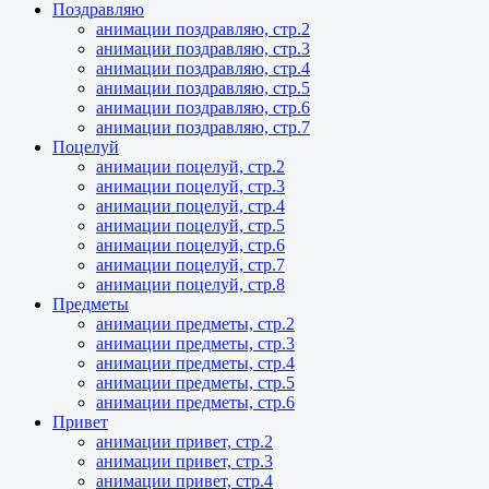
Поздравляю
анимации поздравляю, стр.2
анимации поздравляю, стр.3
анимации поздравляю, стр.4
анимации поздравляю, стр.5
анимации поздравляю, стр.6
анимации поздравляю, стр.7
Поцелуй
анимации поцелуй, стр.2
анимации поцелуй, стр.3
анимации поцелуй, стр.4
анимации поцелуй, стр.5
анимации поцелуй, стр.6
анимации поцелуй, стр.7
анимации поцелуй, стр.8
Предметы
анимации предметы, стр.2
анимации предметы, стр.3
анимации предметы, стр.4
анимации предметы, стр.5
анимации предметы, стр.6
Привет
анимации привет, стр.2
анимации привет, стр.3
анимации привет, стр.4