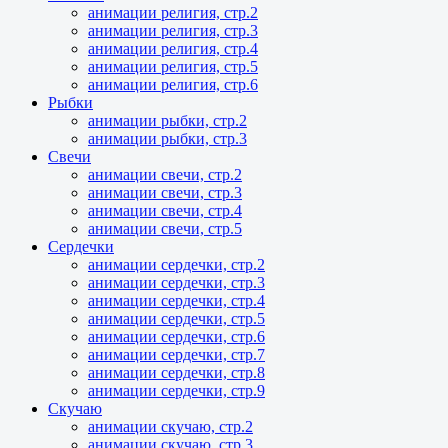
анимации религия, стр.2
анимации религия, стр.3
анимации религия, стр.4
анимации религия, стр.5
анимации религия, стр.6
Рыбки
анимации рыбки, стр.2
анимации рыбки, стр.3
Свечи
анимации свечи, стр.2
анимации свечи, стр.3
анимации свечи, стр.4
анимации свечи, стр.5
Сердечки
анимации сердечки, стр.2
анимации сердечки, стр.3
анимации сердечки, стр.4
анимации сердечки, стр.5
анимации сердечки, стр.6
анимации сердечки, стр.7
анимации сердечки, стр.8
анимации сердечки, стр.9
Скучаю
анимации скучаю, стр.2
анимации скучаю, стр.3