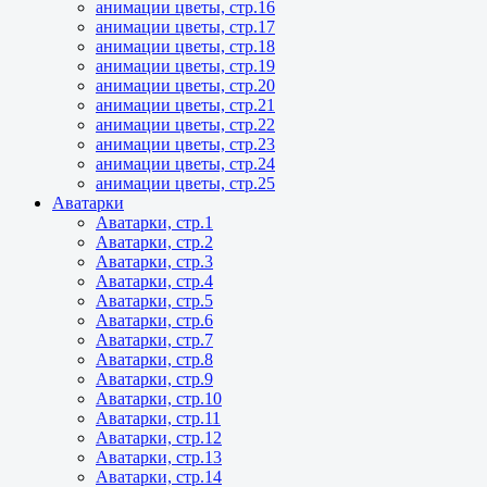
анимации цветы, стр.16
анимации цветы, стр.17
анимации цветы, стр.18
анимации цветы, стр.19
анимации цветы, стр.20
анимации цветы, стр.21
анимации цветы, стр.22
анимации цветы, стр.23
анимации цветы, стр.24
анимации цветы, стр.25
Аватарки
Аватарки, стр.1
Аватарки, стр.2
Аватарки, стр.3
Аватарки, стр.4
Аватарки, стр.5
Аватарки, стр.6
Аватарки, стр.7
Аватарки, стр.8
Аватарки, стр.9
Аватарки, стр.10
Аватарки, стр.11
Аватарки, стр.12
Аватарки, стр.13
Аватарки, стр.14