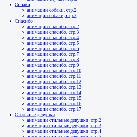
Собаки
анимации собаки, стр.2
анимации собаки, стр.3
Спасибо
анимации спасибо, стр.2
анимации спасибо, стр.3
анимации спасибо, стр.4
анимации спасибо, стр.5
анимации спасибо, стр.6
анимации спасибо, стр.7
анимации спасибо, стр.8
анимации спасибо, стр.9
анимации спасибо, стр.10
анимации спасибо, стр.11
анимации спасибо, стр.12
анимации спасибо, стр.13
анимации спасибо, стр.14
анимации спасибо, стр.15
анимации спасибо, стр.16
анимации спасибо, стр.17
Стильные девушки
анимации стильные девушки, стр.2
анимации стильные девушки, стр.3
анимации стильные девушки, стр.4
анимации стильные девушки, стр.5