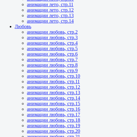
анимации лето, стр.11
анимации лето, стр.12
анимации лето, стр.13
анимации лето, стр.14
Любовь
анимации любовь, стр.2
анимации любовь, стр.3
анимации любовь, стр.4
анимации любовь, стр.5
анимации любовь, стр.6
анимации любовь, стр.7
анимации любовь, стр.8
анимации любовь, стр.9
анимации любовь, стр.10
анимации любовь, стр.11
анимации любовь, стр.12
анимации любовь, стр.13
анимации любовь, стр.14
анимации любовь, стр.15
анимации любовь, стр.16
анимации любовь, стр.17
анимации любовь, стр.18
анимации любовь, стр.19
анимации любовь, стр.20
анимации любовь, стр.21