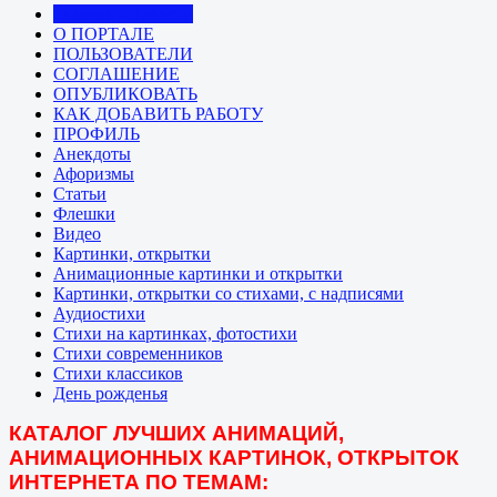
Главная - Новости
О ПОРТАЛЕ
ПОЛЬЗОВАТЕЛИ
СОГЛАШЕНИЕ
ОПУБЛИКОВАТЬ
КАК ДОБАВИТЬ РАБОТУ
ПРОФИЛЬ
Анекдоты
Афоризмы
Статьи
Флешки
Видео
Картинки, открытки
Анимационные картинки и открытки
Картинки, открытки со стихами, с надписями
Аудиостихи
Стихи на картинках, фотостихи
Стихи современников
Стихи классиков
День рожденья
КАТАЛОГ ЛУЧШИХ АНИМАЦИЙ,
АНИМАЦИОННЫХ КАРТИНОК, ОТКРЫТОК
ИНТЕРНЕТА ПО ТЕМАМ: