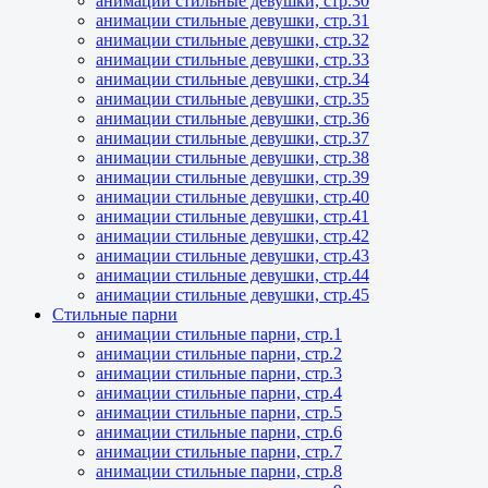
анимации стильные девушки, стр.30
анимации стильные девушки, стр.31
анимации стильные девушки, стр.32
анимации стильные девушки, стр.33
анимации стильные девушки, стр.34
анимации стильные девушки, стр.35
анимации стильные девушки, стр.36
анимации стильные девушки, стр.37
анимации стильные девушки, стр.38
анимации стильные девушки, стр.39
анимации стильные девушки, стр.40
анимации стильные девушки, стр.41
анимации стильные девушки, стр.42
анимации стильные девушки, стр.43
анимации стильные девушки, стр.44
анимации стильные девушки, стр.45
Стильные парни
анимации стильные парни, стр.1
анимации стильные парни, стр.2
анимации стильные парни, стр.3
анимации стильные парни, стр.4
анимации стильные парни, стр.5
анимации стильные парни, стр.6
анимации стильные парни, стр.7
анимации стильные парни, стр.8