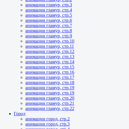
анимации гламур, стр.3
анимации гламур, стр.4
анимации гламур, стр.5
анимации гламур, стр.6
анимации гламур, стр.7
анимации гламур, стр.8
анимации гламур, стр.9
анимации гламур, стр.10
анимации гламур, стр.11
анимации гламур, стр.12
анимации гламур, стр.13
анимации гламур, стр.14
анимации гламур, стр.15
анимации гламур, стр.16
анимации гламур, стр.17
анимации гламур, стр.18
анимации гламур, стр.19
анимации гламур, стр.19
анимации гламур, стр.20
анимации гламур, стр.21
анимации гламур, стр.22
Город
анимации город, стр.2
анимации город, стр.3