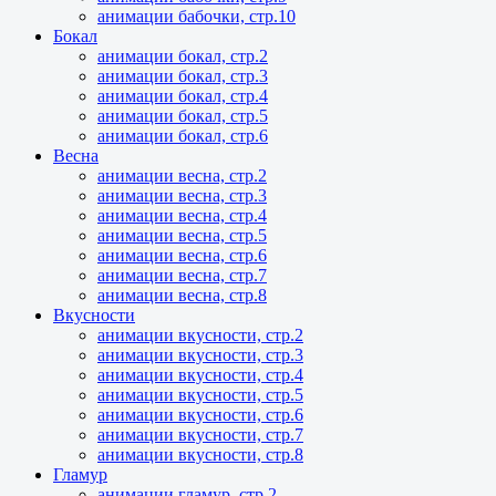
анимации бабочки, стр.10
Бокал
анимации бокал, стр.2
анимации бокал, стр.3
анимации бокал, стр.4
анимации бокал, стр.5
анимации бокал, стр.6
Весна
анимации весна, стр.2
анимации весна, стр.3
анимации весна, стр.4
анимации весна, стр.5
анимации весна, стр.6
анимации весна, стр.7
анимации весна, стр.8
Вкусности
анимации вкусности, стр.2
анимации вкусности, стр.3
анимации вкусности, стр.4
анимации вкусности, стр.5
анимации вкусности, стр.6
анимации вкусности, стр.7
анимации вкусности, стр.8
Гламур
анимации гламур, стр.2