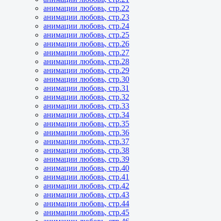
анимации любовь, стр.22
анимации любовь, стр.23
анимации любовь, стр.24
анимации любовь, стр.25
анимации любовь, стр.26
анимации любовь, стр.27
анимации любовь, стр.28
анимации любовь, стр.29
анимации любовь, стр.30
анимации любовь, стр.31
анимации любовь, стр.32
анимации любовь, стр.33
анимации любовь, стр.34
анимации любовь, стр.35
анимации любовь, стр.36
анимации любовь, стр.37
анимации любовь, стр.38
анимации любовь, стр.39
анимации любовь, стр.40
анимации любовь, стр.41
анимации любовь, стр.42
анимации любовь, стр.43
анимации любовь, стр.44
анимации любовь, стр.45