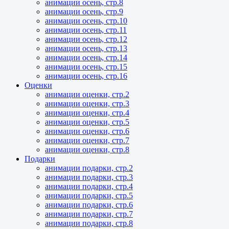
анимации осень, стр.8
анимации осень, стр.9
анимации осень, стр.10
анимации осень, стр.11
анимации осень, стр.12
анимации осень, стр.13
анимации осень, стр.14
анимации осень, стр.15
анимации осень, стр.16
Оценки
анимации оценки, стр.2
анимации оценки, стр.3
анимации оценки, стр.4
анимации оценки, стр.5
анимации оценки, стр.6
анимации оценки, стр.7
анимации оценки, стр.8
Подарки
анимации подарки, стр.2
анимации подарки, стр.3
анимации подарки, стр.4
анимации подарки, стр.5
анимации подарки, стр.6
анимации подарки, стр.7
анимации подарки, стр.8