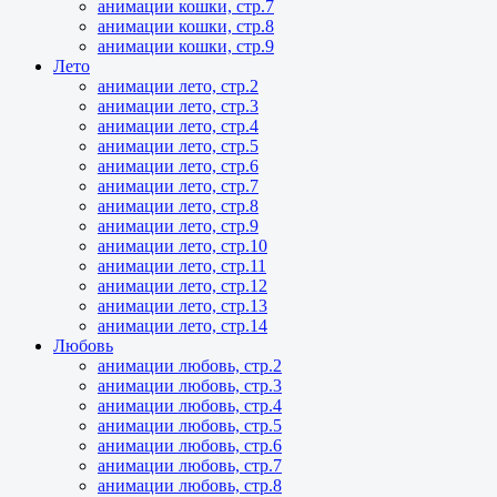
анимации кошки, стр.7
анимации кошки, стр.8
анимации кошки, стр.9
Лето
анимации лето, стр.2
анимации лето, стр.3
анимации лето, стр.4
анимации лето, стр.5
анимации лето, стр.6
анимации лето, стр.7
анимации лето, стр.8
анимации лето, стр.9
анимации лето, стр.10
анимации лето, стр.11
анимации лето, стр.12
анимации лето, стр.13
анимации лето, стр.14
Любовь
анимации любовь, стр.2
анимации любовь, стр.3
анимации любовь, стр.4
анимации любовь, стр.5
анимации любовь, стр.6
анимации любовь, стр.7
анимации любовь, стр.8