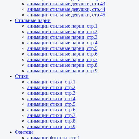
анимации стильные девушки, стр.43
анимации стильные девушки, стр.44
анимации стильные девушки, стр.45
Стильные парни
анимации стильные парни, стр.1
анимации стильные парни, стр.2
анимации стильные парни, стр.3
анимации стильные парни, стр.4
анимации стильные парни, стр.5
анимации стильные парни, стр.6
анимации стильные парни, стр.7
анимации стильные парни, стр.8
анимации стильные парни, стр.9
Стихи
анимации стихи, стр.1
анимации стихи, стр.2
анимации стихи, стр.3
анимации стихи, стр.4
анимации стихи, стр.5
анимации стихи, стр.6
анимации стихи, стр.7
анимации стихи, стр.8
анимации стихи, стр.9
Фэнтези
анимации фэнтези, стр.1