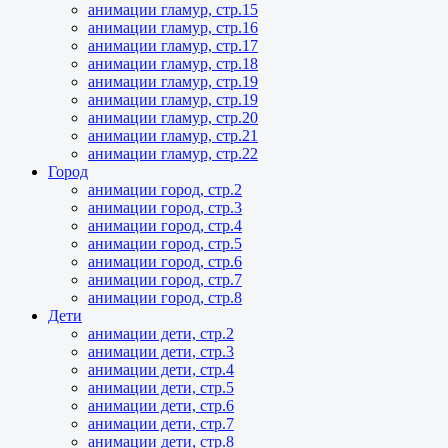
анимации гламур, стр.15
анимации гламур, стр.16
анимации гламур, стр.17
анимации гламур, стр.18
анимации гламур, стр.19
анимации гламур, стр.19
анимации гламур, стр.20
анимации гламур, стр.21
анимации гламур, стр.22
Город
анимации город, стр.2
анимации город, стр.3
анимации город, стр.4
анимации город, стр.5
анимации город, стр.6
анимации город, стр.7
анимации город, стр.8
Дети
анимации дети, стр.2
анимации дети, стр.3
анимации дети, стр.4
анимации дети, стр.5
анимации дети, стр.6
анимации дети, стр.7
анимации дети, стр.8