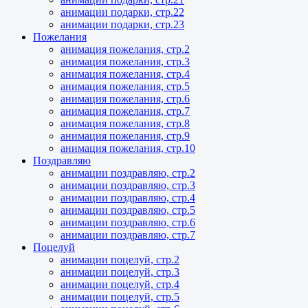
анимации подарки, стр.22
анимации подарки, стр.23
Пожелания
анимация пожелания, стр.2
анимация пожелания, стр.3
анимация пожелания, стр.4
анимация пожелания, стр.5
анимация пожелания, стр.6
анимация пожелания, стр.7
анимация пожелания, стр.8
анимация пожелания, стр.9
анимация пожелания, стр.10
Поздравляю
анимации поздравляю, стр.2
анимации поздравляю, стр.3
анимации поздравляю, стр.4
анимации поздравляю, стр.5
анимации поздравляю, стр.6
анимации поздравляю, стр.7
Поцелуй
анимации поцелуй, стр.2
анимации поцелуй, стр.3
анимации поцелуй, стр.4
анимации поцелуй, стр.5