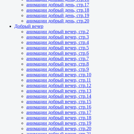
анимации добрый день, стр.17
анимации добрый день, стр.18
анимации добрый день, стр.19
анимации добрый день, стр.20
Добрый вечер
анимации добрый вечер, стр.2
анимации добрый вечер, стр.3
анимации добрый вечер, стр.4
анимации добрый вечер, стр.5
анимации добрый вечер, стр.6
анимации добрый вечер, стр.7
анимации добрый вечер, стр.8
анимации добрый вечер, стр.9
анимации добрый вечер, стр.10
анимации добрый вечер, стр.11
анимации добрый вечер, стр.12
анимации добрый вечер, стр.13
анимации добрый вечер, стр.14
анимации добрый вечер, стр.15
анимации добрый вечер, стр.16
анимации добрый вечер, стр.17
анимации добрый вечер, стр.18
анимации добрый вечер, стр.19
анимации добрый вечер, стр.20
анимации добрый вечер, стр.21