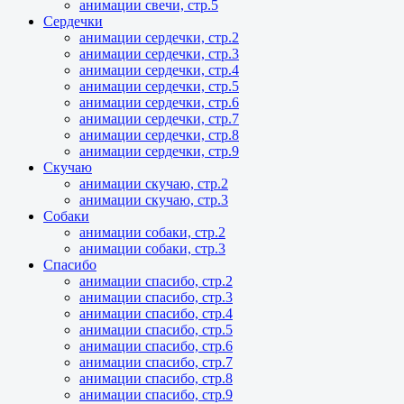
анимации свечи, стр.5
Сердечки
анимации сердечки, стр.2
анимации сердечки, стр.3
анимации сердечки, стр.4
анимации сердечки, стр.5
анимации сердечки, стр.6
анимации сердечки, стр.7
анимации сердечки, стр.8
анимации сердечки, стр.9
Скучаю
анимации скучаю, стр.2
анимации скучаю, стр.3
Собаки
анимации собаки, стр.2
анимации собаки, стр.3
Спасибо
анимации спасибо, стр.2
анимации спасибо, стр.3
анимации спасибо, стр.4
анимации спасибо, стр.5
анимации спасибо, стр.6
анимации спасибо, стр.7
анимации спасибо, стр.8
анимации спасибо, стр.9