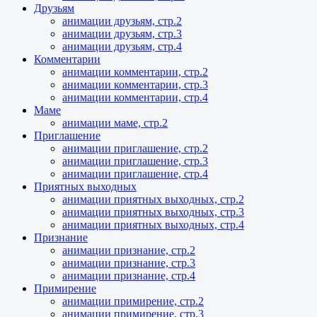
Друзьям
анимации друзьям, стр.2
анимации друзьям, стр.3
анимации друзьям, стр.4
Комментарии
анимации комментарии, стр.2
анимации комментарии, стр.3
анимации комментарии, стр.4
Маме
анимации маме, стр.2
Приглашение
анимации приглашение, стр.2
анимации приглашение, стр.3
анимации приглашение, стр.4
Приятных выходных
анимации приятных выходных, стр.2
анимации приятных выходных, стр.3
анимации приятных выходных, стр.4
Признание
анимации признание, стр.2
анимации признание, стр.3
анимации признание, стр.4
Примирение
анимации примирение, стр.2
анимации примирение, стр.3