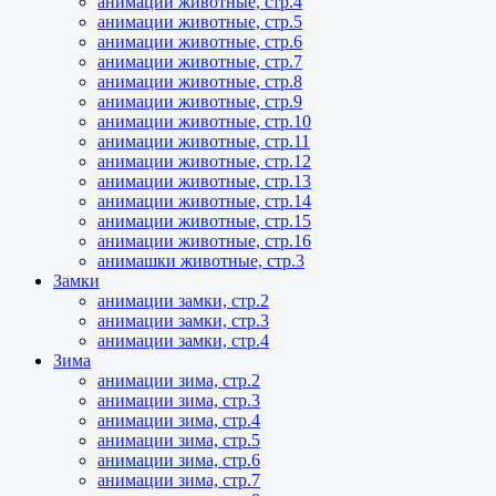
анимации животные, стр.4
анимации животные, стр.5
анимации животные, стр.6
анимации животные, стр.7
анимации животные, стр.8
анимации животные, стр.9
анимации животные, стр.10
анимации животные, стр.11
анимации животные, стр.12
анимации животные, стр.13
анимации животные, стр.14
анимации животные, стр.15
анимации животные, стр.16
анимашки животные, стр.3
Замки
анимации замки, стр.2
анимации замки, стр.3
анимации замки, стр.4
Зима
анимации зима, стр.2
анимации зима, стр.3
анимации зима, стр.4
анимации зима, стр.5
анимации зима, стр.6
анимации зима, стр.7