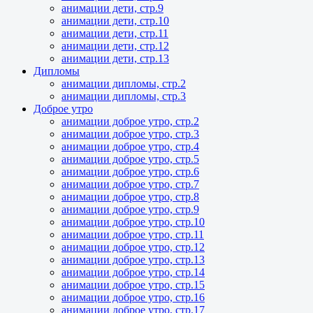
анимации дети, стр.9
анимации дети, стр.10
анимации дети, стр.11
анимации дети, стр.12
анимации дети, стр.13
Дипломы
анимации дипломы, стр.2
анимации дипломы, стр.3
Доброе утро
анимации доброе утро, стр.2
анимации доброе утро, стр.3
анимации доброе утро, стр.4
анимации доброе утро, стр.5
анимации доброе утро, стр.6
анимации доброе утро, стр.7
анимации доброе утро, стр.8
анимации доброе утро, стр.9
анимации доброе утро, стр.10
анимации доброе утро, стр.11
анимации доброе утро, стр.12
анимации доброе утро, стр.13
анимации доброе утро, стр.14
анимации доброе утро, стр.15
анимации доброе утро, стр.16
анимации доброе утро, стр.17