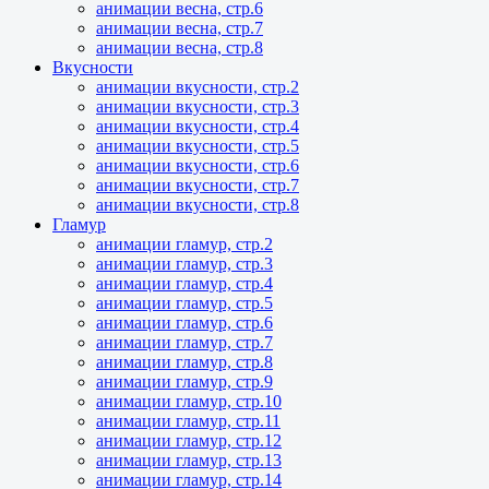
анимации весна, стр.6
анимации весна, стр.7
анимации весна, стр.8
Вкусности
анимации вкусности, стр.2
анимации вкусности, стр.3
анимации вкусности, стр.4
анимации вкусности, стр.5
анимации вкусности, стр.6
анимации вкусности, стр.7
анимации вкусности, стр.8
Гламур
анимации гламур, стр.2
анимации гламур, стр.3
анимации гламур, стр.4
анимации гламур, стр.5
анимации гламур, стр.6
анимации гламур, стр.7
анимации гламур, стр.8
анимации гламур, стр.9
анимации гламур, стр.10
анимации гламур, стр.11
анимации гламур, стр.12
анимации гламур, стр.13
анимации гламур, стр.14