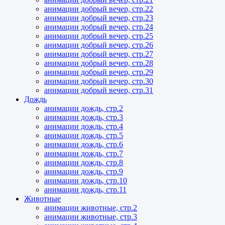
анимации добрый вечер, стр.22
анимации добрый вечер, стр.23
анимации добрый вечер, стр.24
анимации добрый вечер, стр.25
анимации добрый вечер, стр.26
анимации добрый вечер, стр.27
анимации добрый вечер, стр.28
анимации добрый вечер, стр.29
анимации добрый вечер, стр.30
анимации добрый вечер, стр.31
Дождь
анимации дождь, стр.2
анимации дождь, стр.3
анимации дождь, стр.4
анимации дождь, стр.5
анимации дождь, стр.6
анимации дождь, стр.7
анимации дождь, стр.8
анимации дождь, стр.9
анимации дождь, стр.10
анимации дождь, стр.11
Животные
анимации животные, стр.2
анимации животные, стр.3