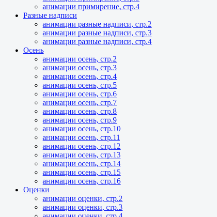
анимации примирение, стр.4
Разные надписи
анимации разные надписи, стр.2
анимации разные надписи, стр.3
анимации разные надписи, стр.4
Осень
анимации осень, стр.2
анимации осень, стр.3
анимации осень, стр.4
анимации осень, стр.5
анимации осень, стр.6
анимации осень, стр.7
анимации осень, стр.8
анимации осень, стр.9
анимации осень, стр.10
анимации осень, стр.11
анимации осень, стр.12
анимации осень, стр.13
анимации осень, стр.14
анимации осень, стр.15
анимации осень, стр.16
Оценки
анимации оценки, стр.2
анимации оценки, стр.3
анимации оценки, стр.4