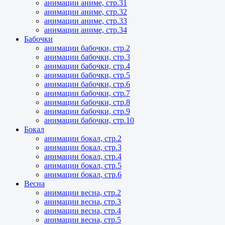
анимации аниме, стр.31
анимации аниме, стр.32
анимации аниме, стр.33
анимации аниме, стр.34
Бабочки
анимации бабочки, стр.2
анимации бабочки, стр.3
анимации бабочки, стр.4
анимации бабочки, стр.5
анимации бабочки, стр.6
анимации бабочки, стр.7
анимации бабочки, стр.8
анимации бабочки, стр.9
анимации бабочки, стр.10
Бокал
анимации бокал, стр.2
анимации бокал, стр.3
анимации бокал, стр.4
анимации бокал, стр.5
анимации бокал, стр.6
Весна
анимации весна, стр.2
анимации весна, стр.3
анимации весна, стр.4
анимации весна, стр.5