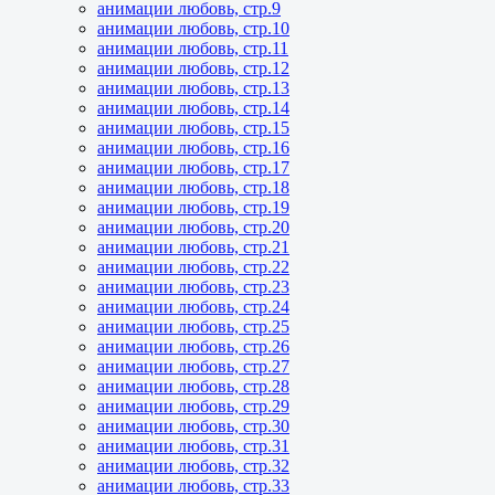
анимации любовь, стр.9
анимации любовь, стр.10
анимации любовь, стр.11
анимации любовь, стр.12
анимации любовь, стр.13
анимации любовь, стр.14
анимации любовь, стр.15
анимации любовь, стр.16
анимации любовь, стр.17
анимации любовь, стр.18
анимации любовь, стр.19
анимации любовь, стр.20
анимации любовь, стр.21
анимации любовь, стр.22
анимации любовь, стр.23
анимации любовь, стр.24
анимации любовь, стр.25
анимации любовь, стр.26
анимации любовь, стр.27
анимации любовь, стр.28
анимации любовь, стр.29
анимации любовь, стр.30
анимации любовь, стр.31
анимации любовь, стр.32
анимации любовь, стр.33