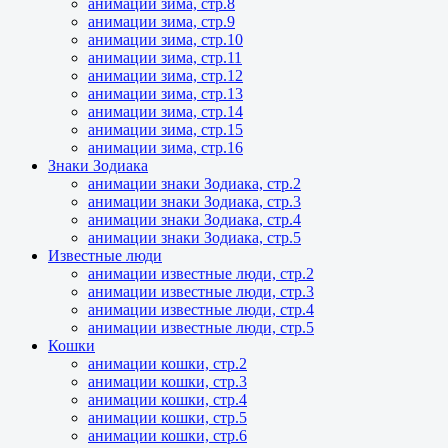
анимации зима, стр.8
анимации зима, стр.9
анимации зима, стр.10
анимации зима, стр.11
анимации зима, стр.12
анимации зима, стр.13
анимации зима, стр.14
анимации зима, стр.15
анимации зима, стр.16
Знаки Зодиака
анимации знаки Зодиака, стр.2
анимации знаки Зодиака, стр.3
анимации знаки Зодиака, стр.4
анимации знаки Зодиака, стр.5
Известные люди
анимации известные люди, стр.2
анимации известные люди, стр.3
анимации известные люди, стр.4
анимации известные люди, стр.5
Кошки
анимации кошки, стр.2
анимации кошки, стр.3
анимации кошки, стр.4
анимации кошки, стр.5
анимации кошки, стр.6