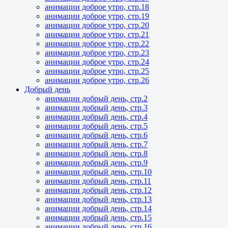
анимации доброе утро, стр.18
анимации доброе утро, стр.19
анимации доброе утро, стр.20
анимации доброе утро, стр.21
анимации доброе утро, стр.22
анимации доброе утро, стр.23
анимации доброе утро, стр.24
анимации доброе утро, стр.25
анимации доброе утро, стр.26
Добрый день
анимации добрый день, стр.2
анимации добрый день, стр.3
анимации добрый день, стр.4
анимации добрый день, стр.5
анимации добрый день, стр.6
анимации добрый день, стр.7
анимации добрый день, стр.8
анимации добрый день, стр.9
анимации добрый день, стр.10
анимации добрый день, стр.11
анимации добрый день, стр.12
анимации добрый день, стр.13
анимации добрый день, стр.14
анимации добрый день, стр.15
анимации добрый день, стр.16