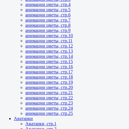
анимации цветы, стр.4
анимации цветы, стр.5
анимации цветы, стр.6
анимации цветы, стр.7
анимации цветы, стр.8
анимации цветы, стр.9
анимации цветы, стр.10
анимации цветы, стр.11
анимации цветы, стр.12
анимации цветы, стр.13
анимации цветы, стр.14
анимации цветы, стр.15
анимации цветы, стр.16
анимации цветы, стр.17
анимации цветы, стр.18
анимации цветы, стр.19
анимации цветы, стр.20
анимации цветы, стр.21
анимации цветы, стр.22
анимации цветы, стр.23
анимации цветы, стр.24
анимации цветы, стр.25
Аватарки
Аватарки, стр.1
Аватарки, стр.2