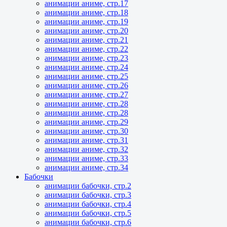
анимации аниме, стр.17
анимации аниме, стр.18
анимации аниме, стр.19
анимации аниме, стр.20
анимации аниме, стр.21
анимации аниме, стр.22
анимации аниме, стр.23
анимации аниме, стр.24
анимации аниме, стр.25
анимации аниме, стр.26
анимации аниме, стр.27
анимации аниме, стр.28
анимации аниме, стр.28
анимации аниме, стр.29
анимации аниме, стр.30
анимации аниме, стр.31
анимации аниме, стр.32
анимации аниме, стр.33
анимации аниме, стр.34
Бабочки
анимации бабочки, стр.2
анимации бабочки, стр.3
анимации бабочки, стр.4
анимации бабочки, стр.5
анимации бабочки, стр.6