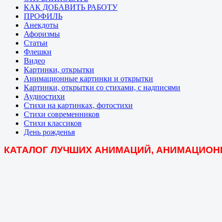
КАК ДОБАВИТЬ РАБОТУ
ПРОФИЛЬ
Анекдоты
Афоризмы
Статьи
Флешки
Видео
Картинки, открытки
Анимационные картинки и открытки
Картинки, открытки со стихами, с надписями
Аудиостихи
Стихи на картинках, фотостихи
Стихи современников
Стихи классиков
День рожденья
КАТАЛОГ ЛУЧШИХ АНИМАЦИЙ, АНИМАЦИОНН