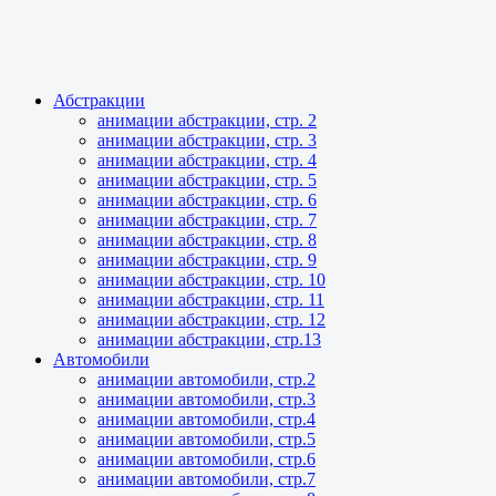
Абстракции
анимации абстракции, стр. 2
анимации абстракции, стр. 3
анимации абстракции, стр. 4
анимации абстракции, стр. 5
анимации абстракции, стр. 6
анимации абстракции, стр. 7
анимации абстракции, стр. 8
анимации абстракции, стр. 9
анимации абстракции, стр. 10
анимации абстракции, стр. 11
анимации абстракции, стр. 12
анимации абстракции, стр.13
Автомобили
анимации автомобили, стр.2
анимации автомобили, стр.3
анимации автомобили, стр.4
анимации автомобили, стр.5
анимации автомобили, стр.6
анимации автомобили, стр.7