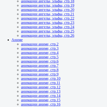
анимации ангелы, эльфы, стр.18
анимации ангелы, эльфы, стр.19
анимации ангелы, эльфы, стр.20
анимации ангелы, эльфы, стр.21
анимации ангелы, эльфы, стр.22
анимации ангелы, эльфы, стр.23
анимации ангелы, эльфы, стр.24
анимации ангелы, эльфы, стр.25
анимации ангелы, эльфы, стр.26
Аниме
анимации аниме, стр.2
анимации аниме, стр.3
анимации аниме, стр.4
анимации аниме, стр.5
анимации аниме, стр.6
анимации аниме, стр.7
анимации аниме, стр.8
анимации аниме, стр.9
анимации аниме, стр.10
анимации аниме, стр.11
анимации аниме, стр.12
анимации аниме, стр.13
анимации аниме, стр.14
анимации аниме, стр.15
анимации аниме, стр.16