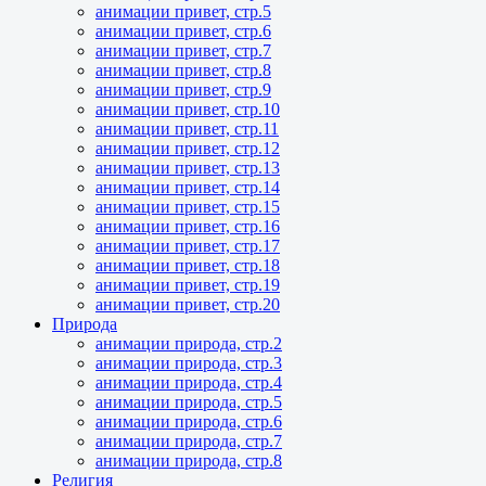
анимации привет, стр.5
анимации привет, стр.6
анимации привет, стр.7
анимации привет, стр.8
анимации привет, стр.9
анимации привет, стр.10
анимации привет, стр.11
анимации привет, стр.12
анимации привет, стр.13
анимации привет, стр.14
анимации привет, стр.15
анимации привет, стр.16
анимации привет, стр.17
анимации привет, стр.18
анимации привет, стр.19
анимации привет, стр.20
Природа
анимации природа, стр.2
анимации природа, стр.3
анимации природа, стр.4
анимации природа, стр.5
анимации природа, стр.6
анимации природа, стр.7
анимации природа, стр.8
Религия