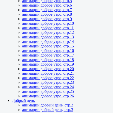
анимации доброе утро, стр.5
анимации доброе утро, стр.6
рительно
анимации доброе утро, стр.7
анимации доброе утро, стр.8
...
анимации доброе утро, стр.9
анимации доброе утро, стр.10
мо
анимации доброе утро, стр.11
е
анимации доброе утро, стр.12
чишечье
анимации доброе утро, стр.13
ь,
анимации доброе утро, стр.14
анимации доброе утро, стр.15
слых
анимации доброе утро, стр.16
анимации доброе утро, стр.17
анимации доброе утро, стр.18
анимации доброе утро, стр.19
ь
анимации доброе утро, стр.20
анимации доброе утро, стр.21
.
анимации доброе утро, стр.22
анимации доброе утро, стр.23
анимации доброе утро, стр.24
рало
анимации доброе утро, стр.25
анимации доброе утро, стр.26
Добрый день
ось,
анимации добрый день, стр.2
анимации добрый день, стр.3
к