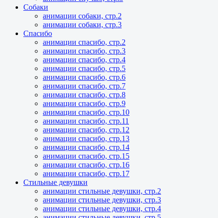
Собаки
анимации собаки, стр.2
анимации собаки, стр.3
Спасибо
анимации спасибо, стр.2
анимации спасибо, стр.3
анимации спасибо, стр.4
анимации спасибо, стр.5
анимации спасибо, стр.6
анимации спасибо, стр.7
анимации спасибо, стр.8
анимации спасибо, стр.9
анимации спасибо, стр.10
анимации спасибо, стр.11
анимации спасибо, стр.12
анимации спасибо, стр.13
анимации спасибо, стр.14
анимации спасибо, стр.15
анимации спасибо, стр.16
анимации спасибо, стр.17
Стильные девушки
анимации стильные девушки, стр.2
анимации стильные девушки, стр.3
анимации стильные девушки, стр.4
анимации стильные девушки, стр.5