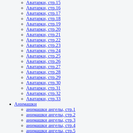
Аватарки, стр.15
Аватарки, стр.16
Аватарки, стр.17
Аватарки, стр.18
Аватарки, стр.19
Аватарки, стр.20
Аватарки, стр.21
Аватарки, стр.22
Аватарки, стр.23
Аватарки, стр.24
Аватарки, стр.25
Аватарки, стр.26
Аватарки, стр.27
Аватарки, стр.28
Аватарки, стр.29
Аватарки, стр.30
Аватарки, стр.31
Аватарки, стр.32
Аватарки, стр.33
Анимашки
анимашки ангелы, стр.1
анимашки ангелы, стр.2
анимашки ангелы, стр.3
анимашки ангелы, стр.4
анимашки ангелы, стр.5