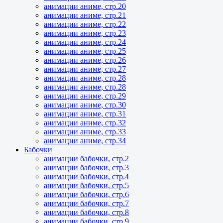
анимации аниме, стр.20
анимации аниме, стр.21
или
анимации аниме, стр.22
анимации аниме, стр.23
анимации аниме, стр.24
анимации аниме, стр.25
анимации аниме, стр.26
..-
анимации аниме, стр.27
анимации аниме, стр.28
нулся
анимации аниме, стр.28
анимации аниме, стр.29
анимации аниме, стр.30
анимации аниме, стр.31
анимации аниме, стр.32
анимации аниме, стр.33
анимации аниме, стр.34
улся
Бабочки
етливо
анимации бабочки, стр.2
анимации бабочки, стр.3
анимации бабочки, стр.4
анимации бабочки, стр.5
анимации бабочки, стр.6
емся...
анимации бабочки, стр.7
...
анимации бабочки, стр.8
ательно...
анимации бабочки, стр.9