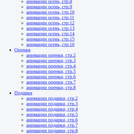
анимации осень, стр.8
анимации осень, стр.9
анимации осень, стр.10
анимации осень, стр.11
анимации осень, стр.12
анимации осень, стр.13
анимации осень, стр.14
анимации осень, стр.15
анимации осень, стр.16
Оценки
анимации оценки, стр.2
анимации оценки, стр.3
анимации оценки, стр.4
анимации оценки, стр.5
анимации оценки, стр.6
анимации оценки, стр.7
анимации оценки, стр.8
Подарки
анимации подарки, стр.2
анимации подарки, стр.3
анимации подарки, стр.4
анимации подарки, стр.5
анимации подарки, стр.6
анимации подарки, стр.7
анимации подарки, стр.8