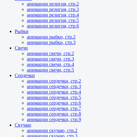
анимации религия, стр.2
анимации религия, стр.3
анимации религия, стр.4
анимации религия, стр.5
анимации религия, стр.6
Рыбки
анимации рыбки, стр.2
анимации рыбки, стр.3
Свечи
анимации свечи, стр.2
анимации свечи, стр.3
анимации свечи, стр.4
анимации свечи, стр.5
Сердечки
анимации сердечки, стр.2
анимации сердечки, стр.3
анимации сердечки, стр.4
анимации сердечки, стр.5
анимации сердечки, стр.6
анимации сердечки, стр.7
анимации сердечки, стр.8
анимации сердечки, стр.9
Скучаю
анимации скучаю, стр.2
анимации скучаю, стр.3