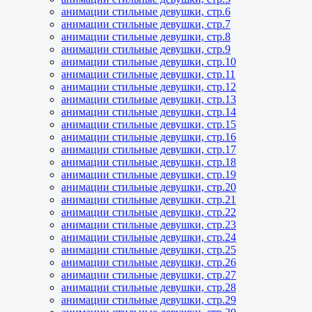
анимации стильные девушки, стр.6
анимации стильные девушки, стр.7
анимации стильные девушки, стр.8
анимации стильные девушки, стр.9
анимации стильные девушки, стр.10
анимации стильные девушки, стр.11
анимации стильные девушки, стр.12
анимации стильные девушки, стр.13
анимации стильные девушки, стр.14
анимации стильные девушки, стр.15
анимации стильные девушки, стр.16
анимации стильные девушки, стр.17
анимации стильные девушки, стр.18
анимации стильные девушки, стр.19
анимации стильные девушки, стр.20
анимации стильные девушки, стр.21
анимации стильные девушки, стр.22
анимации стильные девушки, стр.23
анимации стильные девушки, стр.24
анимации стильные девушки, стр.25
анимации стильные девушки, стр.26
анимации стильные девушки, стр.27
анимации стильные девушки, стр.28
анимации стильные девушки, стр.29