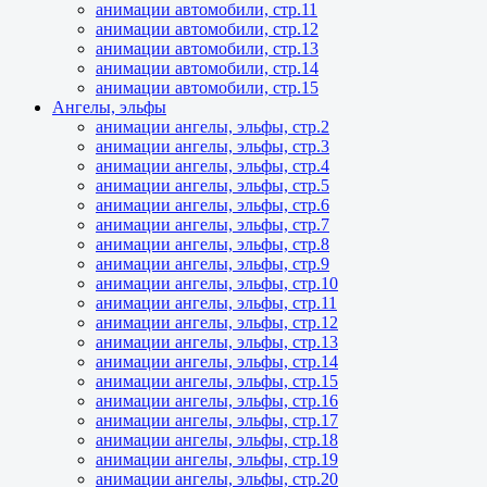
анимации автомобили, стр.11
анимации автомобили, стр.12
анимации автомобили, стр.13
ла
анимации автомобили, стр.14
,-
анимации автомобили, стр.15
лили.
Ангелы, эльфы
анимации ангелы, эльфы, стр.2
о
анимации ангелы, эльфы, стр.3
анимации ангелы, эльфы, стр.4
м
анимации ангелы, эльфы, стр.5
анимации ангелы, эльфы, стр.6
и
анимации ангелы, эльфы, стр.7
ситься,
анимации ангелы, эльфы, стр.8
анимации ангелы, эльфы, стр.9
анимации ангелы, эльфы, стр.10
анимации ангелы, эльфы, стр.11
анимации ангелы, эльфы, стр.12
анимации ангелы, эльфы, стр.13
литься.
анимации ангелы, эльфы, стр.14
анимации ангелы, эльфы, стр.15
анимации ангелы, эльфы, стр.16
анимации ангелы, эльфы, стр.17
ю,
анимации ангелы, эльфы, стр.18
анимации ангелы, эльфы, стр.19
ьем
анимации ангелы, эльфы, стр.20