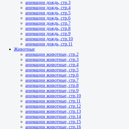
анимации дождь, стр.3
анимации дождь, стр.4
анимации дождь, стр.5
анимации дождь, стр.6
ться
анимации дождь, стр.7
анимации дождь, стр.8
анимации дождь, стр.9
аваться?
анимации дождь, стр.10
анимации дождь, стр.11
Животные
анимации животные, стр.2
анимации животные, стр.3
й
анимации животные, стр.4
анимации животные, стр.5
ице
анимации животные, стр.6
анимации животные, стр.7
анимации животные, стр.8
анимации животные, стр.9
анимации животные, стр.10
анимации животные, стр.11
й
анимации животные, стр.12
чной
анимации животные, стр.13
анимации животные, стр.14
анимации животные, стр.15
у
анимации животные, стр.16