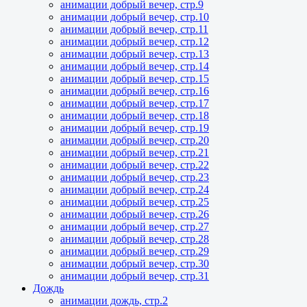
анимации добрый вечер, стр.9
анимации добрый вечер, стр.10
е
анимации добрый вечер, стр.11
анимации добрый вечер, стр.12
анимации добрый вечер, стр.13
анимации добрый вечер, стр.14
?
анимации добрый вечер, стр.15
анимации добрый вечер, стр.16
анимации добрый вечер, стр.17
и
анимации добрый вечер, стр.18
ен,
анимации добрый вечер, стр.19
я,
анимации добрый вечер, стр.20
анимации добрый вечер, стр.21
анимации добрый вечер, стр.22
но
анимации добрый вечер, стр.23
анимации добрый вечер, стр.24
х
анимации добрый вечер, стр.25
анимации добрый вечер, стр.26
раться.
анимации добрый вечер, стр.27
анимации добрый вечер, стр.28
ь
анимации добрый вечер, стр.29
ый
анимации добрый вечер, стр.30
т,
анимации добрый вечер, стр.31
ть
Дождь
анимации дождь, стр.2