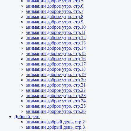
анимации доброе утро, стр.5
анимации доброе утро, стр.6
анимации доброе утро, стр.7
анимации доброе утро, стр.8
анимации доброе утро, стр.9
анимации доброе утро, стр.10
анимации доброе утро, стр.11
анимации доброе утро, стр.12
анимации доброе утро, стр.13
анимации доброе утро, стр.14
анимации доброе утро, стр.15
анимации доброе утро, стр.16
анимации доброе утро, стр.17
анимации доброе утро, стр.18
анимации доброе утро, стр.19
анимации доброе утро, стр.20
анимации доброе утро, стр.21
анимации доброе утро, стр.22
анимации доброе утро, стр.23
анимации доброе утро, стр.24
анимации доброе утро, стр.25
анимации доброе утро, стр.26
Добрый день
анимации добрый день, стр.2
анимации добрый день, стр.3