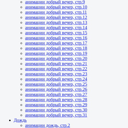
анимации добрый вечер, стр.9
анимации добрый вечер, стр.10
анимации добрый вечер, стр.11
анимации добрый вечер, стр.12
анимации добрый вечер, стр.13
анимации добрый вечер, стр.14
анимации добрый вечер, стр.15
анимации добрый вечер, стр.16
анимации добрый вечер, стр.17
анимации добрый вечер, стр.18
анимации добрый вечер, стр.19
анимации добрый вечер, стр.20
анимации добрый вечер, стр.21
анимации добрый вечер, стр.22
анимации добрый вечер, стр.23
анимации добрый вечер, стр.24
анимации добрый вечер, стр.25
анимации добрый вечер, стр.26
анимации добрый вечер, стр.27
анимации добрый вечер, стр.28
анимации добрый вечер, стр.29
анимации добрый вечер, стр.30
анимации добрый вечер, стр.31
Дождь
анимации дождь, стр.2