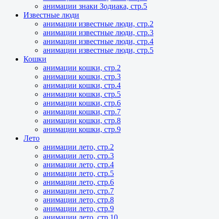
анимации знаки Зодиака, стр.5
Известные люди
анимации известные люди, стр.2
анимации известные люди, стр.3
анимации известные люди, стр.4
анимации известные люди, стр.5
Кошки
анимации кошки, стр.2
анимации кошки, стр.3
анимации кошки, стр.4
анимации кошки, стр.5
анимации кошки, стр.6
анимации кошки, стр.7
анимации кошки, стр.8
анимации кошки, стр.9
Лето
анимации лето, стр.2
анимации лето, стр.3
анимации лето, стр.4
анимации лето, стр.5
анимации лето, стр.6
анимации лето, стр.7
анимации лето, стр.8
анимации лето, стр.9
анимации лето, стр.10