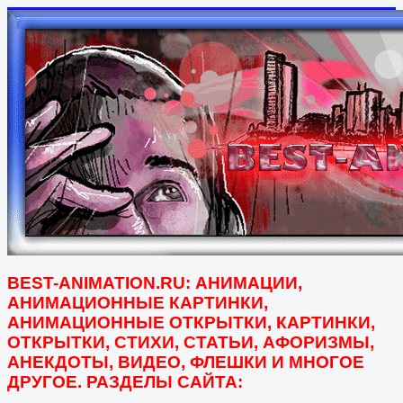
BEST-ANIMATION.RU: АНИМАЦИИ,
АНИМАЦИОННЫЕ КАРТИНКИ,
АНИМАЦИОННЫЕ ОТКРЫТКИ, КАРТИНКИ,
ОТКРЫТКИ, СТИХИ, СТАТЬИ, АФОРИЗМЫ,
АНЕКДОТЫ, ВИДЕО, ФЛЕШКИ И МНОГОЕ
ДРУГОЕ. РАЗДЕЛЫ САЙТА: