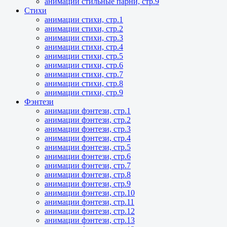
анимации стильные парни, стр.9
Стихи
анимации стихи, стр.1
анимации стихи, стр.2
анимации стихи, стр.3
анимации стихи, стр.4
анимации стихи, стр.5
анимации стихи, стр.6
анимации стихи, стр.7
анимации стихи, стр.8
анимации стихи, стр.9
Фэнтези
анимации фэнтези, стр.1
анимации фэнтези, стр.2
анимации фэнтези, стр.3
анимации фэнтези, стр.4
анимации фэнтези, стр.5
анимации фэнтези, стр.6
анимации фэнтези, стр.7
анимации фэнтези, стр.8
анимации фэнтези, стр.9
анимации фэнтези, стр.10
анимации фэнтези, стр.11
анимации фэнтези, стр.12
анимации фэнтези, стр.13