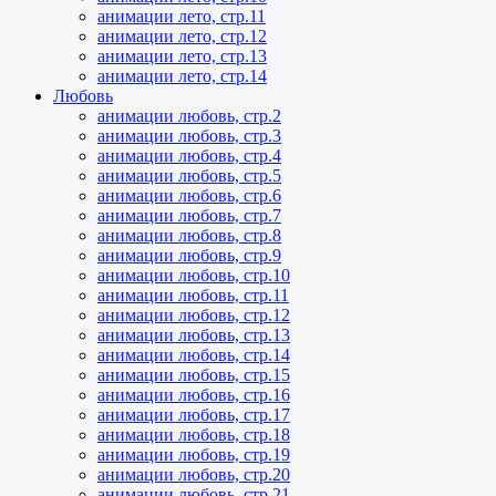
анимации лето, стр.11
анимации лето, стр.12
анимации лето, стр.13
анимации лето, стр.14
Любовь
анимации любовь, стр.2
анимации любовь, стр.3
анимации любовь, стр.4
анимации любовь, стр.5
анимации любовь, стр.6
анимации любовь, стр.7
анимации любовь, стр.8
анимации любовь, стр.9
анимации любовь, стр.10
анимации любовь, стр.11
анимации любовь, стр.12
анимации любовь, стр.13
анимации любовь, стр.14
анимации любовь, стр.15
анимации любовь, стр.16
анимации любовь, стр.17
анимации любовь, стр.18
анимации любовь, стр.19
анимации любовь, стр.20
анимации любовь, стр.21