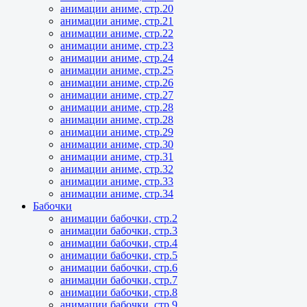
анимации аниме, стр.20
анимации аниме, стр.21
анимации аниме, стр.22
анимации аниме, стр.23
анимации аниме, стр.24
анимации аниме, стр.25
анимации аниме, стр.26
анимации аниме, стр.27
анимации аниме, стр.28
анимации аниме, стр.28
анимации аниме, стр.29
анимации аниме, стр.30
анимации аниме, стр.31
анимации аниме, стр.32
анимации аниме, стр.33
анимации аниме, стр.34
Бабочки
анимации бабочки, стр.2
анимации бабочки, стр.3
анимации бабочки, стр.4
анимации бабочки, стр.5
анимации бабочки, стр.6
анимации бабочки, стр.7
анимации бабочки, стр.8
анимации бабочки, стр.9