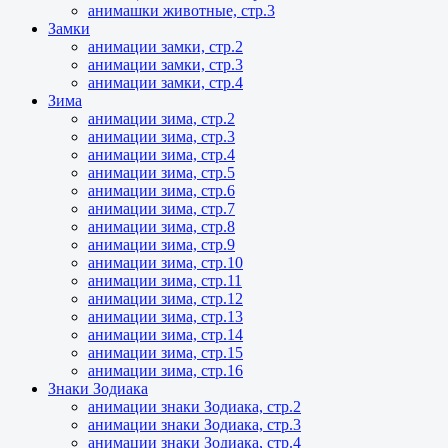
анимашки животные, стр.3
Замки
анимации замки, стр.2
анимации замки, стр.3
анимации замки, стр.4
Зима
анимации зима, стр.2
анимации зима, стр.3
анимации зима, стр.4
анимации зима, стр.5
анимации зима, стр.6
анимации зима, стр.7
анимации зима, стр.8
анимации зима, стр.9
анимации зима, стр.10
анимации зима, стр.11
анимации зима, стр.12
анимации зима, стр.13
анимации зима, стр.14
анимации зима, стр.15
анимации зима, стр.16
Знаки Зодиака
анимации знаки Зодиака, стр.2
анимации знаки Зодиака, стр.3
анимации знаки Зодиака, стр.4