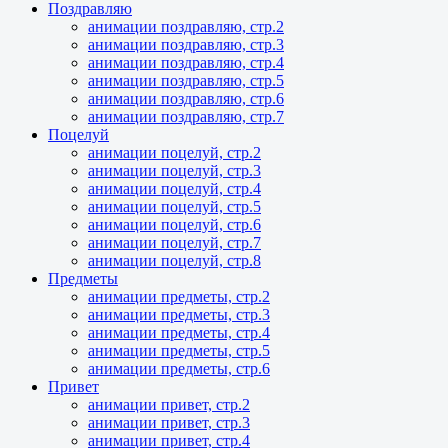
Поздравляю
анимации поздравляю, стр.2
анимации поздравляю, стр.3
анимации поздравляю, стр.4
анимации поздравляю, стр.5
анимации поздравляю, стр.6
анимации поздравляю, стр.7
Поцелуй
анимации поцелуй, стр.2
анимации поцелуй, стр.3
анимации поцелуй, стр.4
анимации поцелуй, стр.5
анимации поцелуй, стр.6
анимации поцелуй, стр.7
анимации поцелуй, стр.8
Предметы
анимации предметы, стр.2
анимации предметы, стр.3
анимации предметы, стр.4
анимации предметы, стр.5
анимации предметы, стр.6
Привет
анимации привет, стр.2
анимации привет, стр.3
анимации привет, стр.4