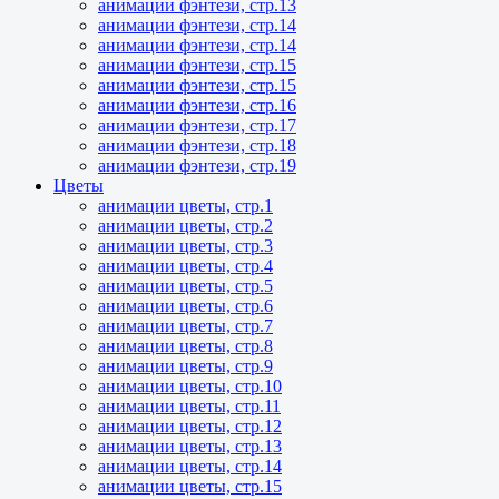
анимации фэнтези, стр.13
анимации фэнтези, стр.14
анимации фэнтези, стр.14
анимации фэнтези, стр.15
анимации фэнтези, стр.15
анимации фэнтези, стр.16
анимации фэнтези, стр.17
анимации фэнтези, стр.18
анимации фэнтези, стр.19
Цветы
анимации цветы, стр.1
анимации цветы, стр.2
анимации цветы, стр.3
анимации цветы, стр.4
анимации цветы, стр.5
анимации цветы, стр.6
анимации цветы, стр.7
анимации цветы, стр.8
анимации цветы, стр.9
анимации цветы, стр.10
анимации цветы, стр.11
анимации цветы, стр.12
анимации цветы, стр.13
анимации цветы, стр.14
анимации цветы, стр.15