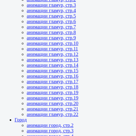
анимации гламур, стр.3
анимации гламур, стр.4
анимации гламур, стр.5
анимации гламур, стр.6
анимации гламур, стр.7
анимации гламур, стр.8
анимации гламур, стр.9
анимации гламур, стр.10
анимации гламур, стр.11
анимации гламур, стр.12
анимации гламур, стр.13
анимации гламур, стр.14
анимации гламур, стр.15
анимации гламур, стр.16
анимации гламур, стр.17
анимации гламур, стр.18
анимации гламур, стр.19
анимации гламур, стр.19
анимации гламур, стр.20
анимации гламур, стр.21
анимации гламур, стр.22
Город
анимации город, стр.2
анимации город, стр.3