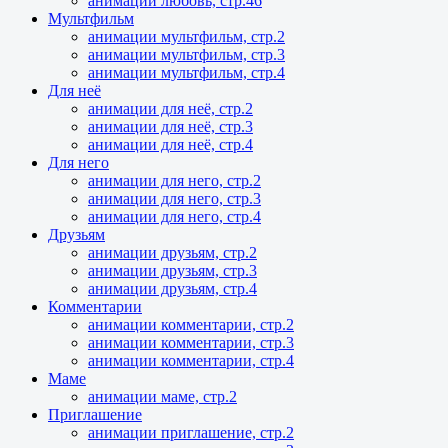
анимации любовь, стр.46
Мультфильм
анимации мультфильм, стр.2
анимации мультфильм, стр.3
анимации мультфильм, стр.4
Для неё
анимации для неё, стр.2
анимации для неё, стр.3
анимации для неё, стр.4
Для него
анимации для него, стр.2
анимации для него, стр.3
анимации для него, стр.4
Друзьям
анимации друзьям, стр.2
анимации друзьям, стр.3
анимации друзьям, стр.4
Комментарии
анимации комментарии, стр.2
анимации комментарии, стр.3
анимации комментарии, стр.4
Маме
анимации маме, стр.2
Приглашение
анимации приглашение, стр.2