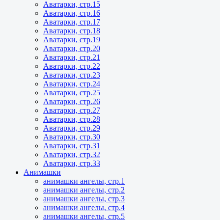
Аватарки, стр.15
Аватарки, стр.16
Аватарки, стр.17
Аватарки, стр.18
Аватарки, стр.19
Аватарки, стр.20
Аватарки, стр.21
Аватарки, стр.22
Аватарки, стр.23
Аватарки, стр.24
Аватарки, стр.25
Аватарки, стр.26
Аватарки, стр.27
Аватарки, стр.28
Аватарки, стр.29
Аватарки, стр.30
Аватарки, стр.31
Аватарки, стр.32
Аватарки, стр.33
Анимашки
анимашки ангелы, стр.1
анимашки ангелы, стр.2
анимашки ангелы, стр.3
анимашки ангелы, стр.4
анимашки ангелы, стр.5