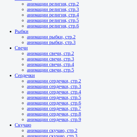
анимации религия, стр.2
анимации религия, стр.3
анимации религия, стр.4
анимации религия, стр.5
анимации религия, стр.6
Рыбки
анимации рыбки, стр.2
анимации рыбки, стр.3
Свечи
анимации свечи, стр.2
анимации свечи, стр.3
анимации свечи, стр.4
анимации свечи, стр.5
Сердечки
анимации сердечки, стр.2
анимации сердечки, стр.3
анимации сердечки, стр.4
анимации сердечки, стр.5
анимации сердечки, стр.6
анимации сердечки, стр.7
анимации сердечки, стр.8
анимации сердечки, стр.9
Скучаю
анимации скучаю, стр.2
анимации скучаю, стр.3