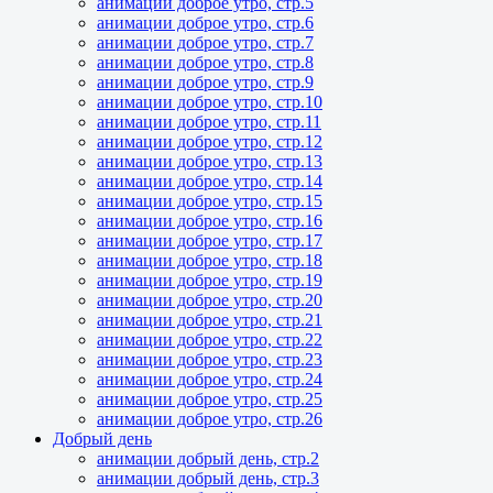
анимации доброе утро, стр.5
анимации доброе утро, стр.6
анимации доброе утро, стр.7
анимации доброе утро, стр.8
анимации доброе утро, стр.9
анимации доброе утро, стр.10
анимации доброе утро, стр.11
анимации доброе утро, стр.12
анимации доброе утро, стр.13
анимации доброе утро, стр.14
анимации доброе утро, стр.15
анимации доброе утро, стр.16
анимации доброе утро, стр.17
анимации доброе утро, стр.18
анимации доброе утро, стр.19
анимации доброе утро, стр.20
анимации доброе утро, стр.21
анимации доброе утро, стр.22
анимации доброе утро, стр.23
анимации доброе утро, стр.24
анимации доброе утро, стр.25
анимации доброе утро, стр.26
Добрый день
анимации добрый день, стр.2
анимации добрый день, стр.3