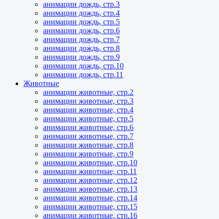
анимации дождь, стр.3
анимации дождь, стр.4
анимации дождь, стр.5
анимации дождь, стр.6
анимации дождь, стр.7
анимации дождь, стр.8
анимации дождь, стр.9
анимации дождь, стр.10
анимации дождь, стр.11
Животные
анимации животные, стр.2
анимации животные, стр.3
анимации животные, стр.4
анимации животные, стр.5
анимации животные, стр.6
анимации животные, стр.7
анимации животные, стр.8
анимации животные, стр.9
анимации животные, стр.10
анимации животные, стр.11
анимации животные, стр.12
анимации животные, стр.13
анимации животные, стр.14
анимации животные, стр.15
анимации животные, стр.16