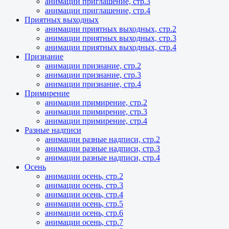
анимации приглашение, стр.3
анимации приглашение, стр.4
Приятных выходных
анимации приятных выходных, стр.2
анимации приятных выходных, стр.3
анимации приятных выходных, стр.4
Признание
анимации признание, стр.2
анимации признание, стр.3
анимации признание, стр.4
Примирение
анимации примирение, стр.2
анимации примирение, стр.3
анимации примирение, стр.4
Разные надписи
анимации разные надписи, стр.2
анимации разные надписи, стр.3
анимации разные надписи, стр.4
Осень
анимации осень, стр.2
анимации осень, стр.3
анимации осень, стр.4
анимации осень, стр.5
анимации осень, стр.6
анимации осень, стр.7