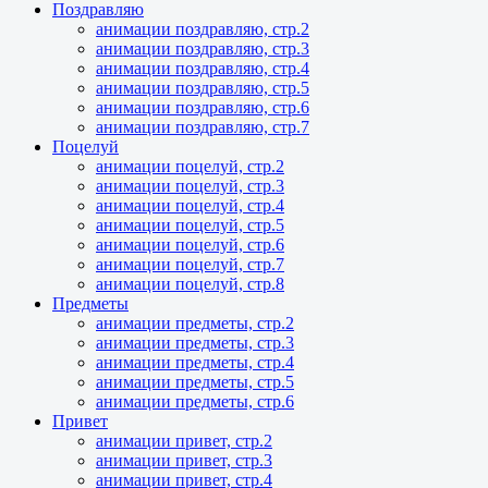
Поздравляю
анимации поздравляю, стр.2
анимации поздравляю, стр.3
анимации поздравляю, стр.4
анимации поздравляю, стр.5
анимации поздравляю, стр.6
анимации поздравляю, стр.7
Поцелуй
анимации поцелуй, стр.2
анимации поцелуй, стр.3
анимации поцелуй, стр.4
анимации поцелуй, стр.5
анимации поцелуй, стр.6
анимации поцелуй, стр.7
анимации поцелуй, стр.8
Предметы
анимации предметы, стр.2
анимации предметы, стр.3
анимации предметы, стр.4
анимации предметы, стр.5
анимации предметы, стр.6
Привет
анимации привет, стр.2
анимации привет, стр.3
анимации привет, стр.4