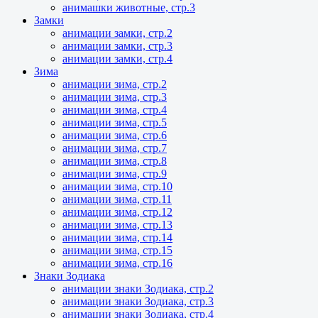
анимашки животные, стр.3
Замки
анимации замки, стр.2
анимации замки, стр.3
анимации замки, стр.4
Зима
анимации зима, стр.2
анимации зима, стр.3
анимации зима, стр.4
анимации зима, стр.5
анимации зима, стр.6
анимации зима, стр.7
анимации зима, стр.8
анимации зима, стр.9
анимации зима, стр.10
анимации зима, стр.11
анимации зима, стр.12
анимации зима, стр.13
анимации зима, стр.14
анимации зима, стр.15
анимации зима, стр.16
Знаки Зодиака
анимации знаки Зодиака, стр.2
анимации знаки Зодиака, стр.3
анимации знаки Зодиака, стр.4