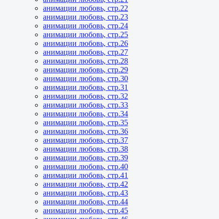
анимации любовь, стр.22
анимации любовь, стр.23
анимации любовь, стр.24
анимации любовь, стр.25
анимации любовь, стр.26
анимации любовь, стр.27
анимации любовь, стр.28
анимации любовь, стр.29
анимации любовь, стр.30
анимации любовь, стр.31
анимации любовь, стр.32
анимации любовь, стр.33
анимации любовь, стр.34
анимации любовь, стр.35
анимации любовь, стр.36
анимации любовь, стр.37
анимации любовь, стр.38
анимации любовь, стр.39
анимации любовь, стр.40
анимации любовь, стр.41
анимации любовь, стр.42
анимации любовь, стр.43
анимации любовь, стр.44
анимации любовь, стр.45