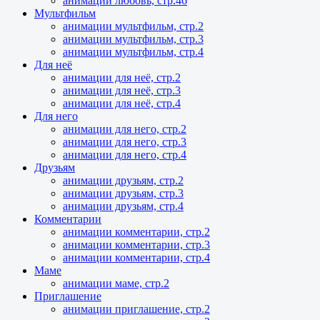
анимации любовь, стр.46
Мультфильм
анимации мультфильм, стр.2
анимации мультфильм, стр.3
анимации мультфильм, стр.4
Для неё
анимации для неё, стр.2
анимации для неё, стр.3
анимации для неё, стр.4
Для него
анимации для него, стр.2
анимации для него, стр.3
анимации для него, стр.4
Друзьям
анимации друзьям, стр.2
анимации друзьям, стр.3
анимации друзьям, стр.4
Комментарии
анимации комментарии, стр.2
анимации комментарии, стр.3
анимации комментарии, стр.4
Маме
анимации маме, стр.2
Приглашение
анимации приглашение, стр.2