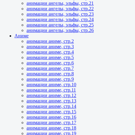
анимации ангелы, эльфы, стр.21
анимации ангелы, эльфы, стр.22
анимации ангелы, эльфы, стр.23
анимации ангелы, эльфы, стр.24
анимации ангелы, эльфы, стр.25
анимации ангелы, эльфы, стр.26
Аниме
анимации аниме, стр.2
анимации аниме, стр.3
анимации аниме, стр.4
анимации аниме, стр.5
анимации аниме, стр.6
анимации аниме, стр.7
анимации аниме, стр.8
анимации аниме, стр.9
анимации аниме, стр.10
анимации аниме, стр.11
анимации аниме, стр.12
анимации аниме, стр.13
анимации аниме, стр.14
анимации аниме, стр.15
анимации аниме, стр.16
анимации аниме, стр.17
анимации аниме, стр.18
анимации аниме, стр.19