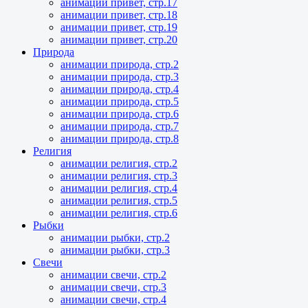
анимации привет, стр.17
анимации привет, стр.18
анимации привет, стр.19
анимации привет, стр.20
Природа
анимации природа, стр.2
анимации природа, стр.3
анимации природа, стр.4
анимации природа, стр.5
анимации природа, стр.6
анимации природа, стр.7
анимации природа, стр.8
Религия
анимации религия, стр.2
анимации религия, стр.3
анимации религия, стр.4
анимации религия, стр.5
анимации религия, стр.6
Рыбки
анимации рыбки, стр.2
анимации рыбки, стр.3
Свечи
анимации свечи, стр.2
анимации свечи, стр.3
анимации свечи, стр.4