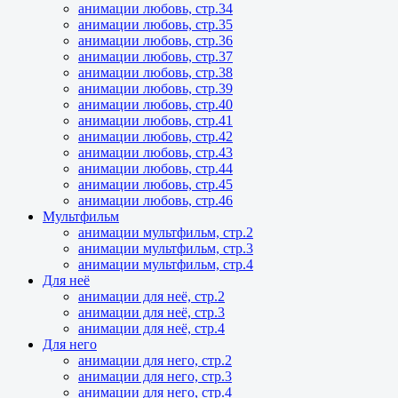
анимации любовь, стр.34
анимации любовь, стр.35
анимации любовь, стр.36
анимации любовь, стр.37
анимации любовь, стр.38
анимации любовь, стр.39
анимации любовь, стр.40
анимации любовь, стр.41
анимации любовь, стр.42
анимации любовь, стр.43
анимации любовь, стр.44
анимации любовь, стр.45
анимации любовь, стр.46
Мультфильм
анимации мультфильм, стр.2
анимации мультфильм, стр.3
анимации мультфильм, стр.4
Для неё
анимации для неё, стр.2
анимации для неё, стр.3
анимации для неё, стр.4
Для него
анимации для него, стр.2
анимации для него, стр.3
анимации для него, стр.4