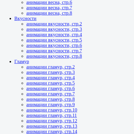
анимации весна, стр.6
анимации весна, стр.7
анимации весна, стр.8
Вкусности
анимации вкусности, стр.2
анимации вкусности, стр.3
анимации вкусности, стр.4
анимации вкусности, стр.5
анимации вкусности, стр.6
анимации вкусности, стр.7
анимации вкусности, стр.8
Гламур
анимации гламур, стр.2
анимации гламур, стр.3
анимации гламур, стр.4
анимации гламур, стр.5
анимации гламур, стр.6
анимации гламур, стр.7
анимации гламур, стр.8
анимации гламур, стр.9
анимации гламур, стр.10
анимации гламур, стр.11
анимации гламур, стр.12
анимации гламур, стр.13
анимации гламур, стр.14