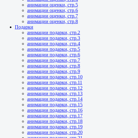
анимации оценки, стр.5
анимации оценки, стр.6
анимации оценки, стр.7
анимации оценки, стр.8
Подарки
анимации подарки, стр.2
анимации подарки, стр.3
анимации подарки, стр.4
анимации подарки, стр.5
анимации подарки, стр.6
анимации подарки, стр.7
анимации подарки, стр.8
анимации подарки, стр.9
анимации подарки, стр.10
анимации подарки, стр.11
анимации подарки, стр.12
анимации подарки, стр.13
анимации подарки, стр.14
анимации подарки, стр.15
анимации подарки, стр.16
анимации подарки, стр.17
анимации подарки, стр.18
анимации подарки, стр.19
анимации подарки, стр.20
анимации подарки, стр.21