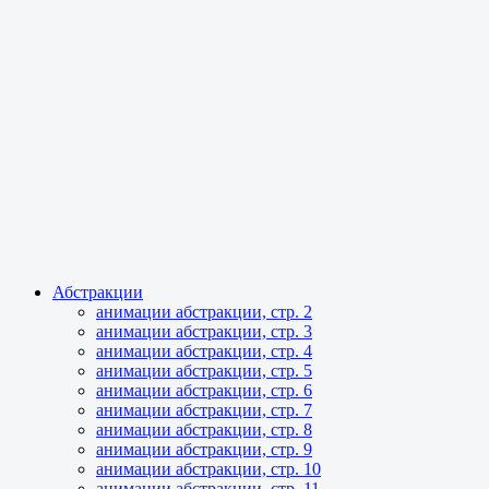
Абстракции
анимации абстракции, стр. 2
анимации абстракции, стр. 3
анимации абстракции, стр. 4
анимации абстракции, стр. 5
анимации абстракции, стр. 6
анимации абстракции, стр. 7
анимации абстракции, стр. 8
анимации абстракции, стр. 9
анимации абстракции, стр. 10
анимации абстракции, стр. 11