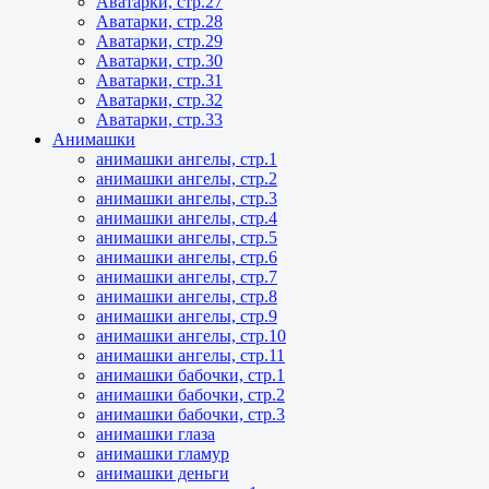
Аватарки, стр.27
Аватарки, стр.28
Аватарки, стр.29
Аватарки, стр.30
Аватарки, стр.31
Аватарки, стр.32
Аватарки, стр.33
Анимашки
анимашки ангелы, стр.1
анимашки ангелы, стр.2
анимашки ангелы, стр.3
анимашки ангелы, стр.4
анимашки ангелы, стр.5
анимашки ангелы, стр.6
анимашки ангелы, стр.7
анимашки ангелы, стр.8
анимашки ангелы, стр.9
анимашки ангелы, стр.10
анимашки ангелы, стр.11
анимашки бабочки, стр.1
анимашки бабочки, стр.2
анимашки бабочки, стр.3
анимашки глаза
анимашки гламур
анимашки деньги