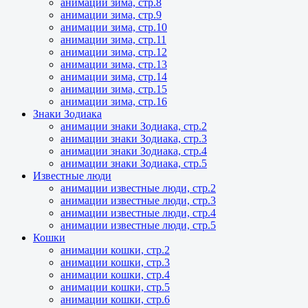
анимации зима, стр.8
анимации зима, стр.9
анимации зима, стр.10
анимации зима, стр.11
анимации зима, стр.12
анимации зима, стр.13
анимации зима, стр.14
анимации зима, стр.15
анимации зима, стр.16
Знаки Зодиака
анимации знаки Зодиака, стр.2
анимации знаки Зодиака, стр.3
анимации знаки Зодиака, стр.4
анимации знаки Зодиака, стр.5
Известные люди
анимации известные люди, стр.2
анимации известные люди, стр.3
анимации известные люди, стр.4
анимации известные люди, стр.5
Кошки
анимации кошки, стр.2
анимации кошки, стр.3
анимации кошки, стр.4
анимации кошки, стр.5
анимации кошки, стр.6