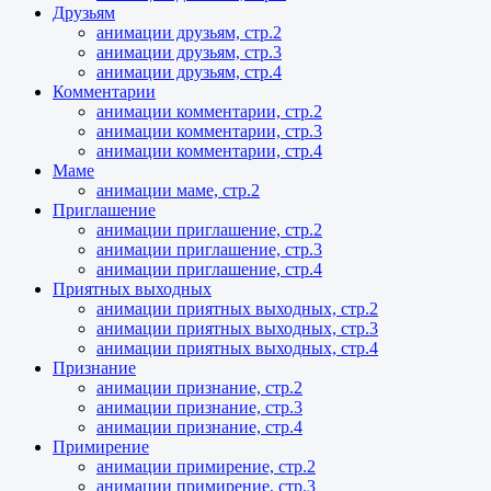
Друзьям
анимации друзьям, стр.2
анимации друзьям, стр.3
анимации друзьям, стр.4
Комментарии
анимации комментарии, стр.2
анимации комментарии, стр.3
анимации комментарии, стр.4
Маме
анимации маме, стр.2
Приглашение
анимации приглашение, стр.2
анимации приглашение, стр.3
анимации приглашение, стр.4
Приятных выходных
анимации приятных выходных, стр.2
анимации приятных выходных, стр.3
анимации приятных выходных, стр.4
Признание
анимации признание, стр.2
анимации признание, стр.3
анимации признание, стр.4
Примирение
анимации примирение, стр.2
анимации примирение, стр.3