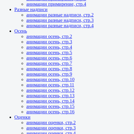
анимации примирение, стр.4
Разные надписи
анимации разные надписи, стр.2
анимации разные надписи, стр.3
анимации разные надписи, стр.4
Осень
анимации осень, стр.2
анимации осень, стр.3
анимации осень, стр.4
анимации осень, стр.5
анимации осень, стр.6
анимации осень, стр.7
анимации осень, стр.8
анимации осень, стр.9
анимации осень, стр.10
анимации осень, стр.11
анимации осень, стр.12
анимации осень, стр.13
анимации осень, стр.14
анимации осень, стр.15
анимации осень, стр.16
Оценки
анимации оценки, стр.2
анимации оценки, стр.3
анимации оценки, стр.4