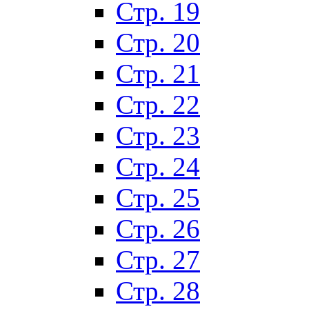
Стр. 19
Стр. 20
Стр. 21
Стр. 22
Стр. 23
Стр. 24
Стр. 25
Стр. 26
Стр. 27
Стр. 28