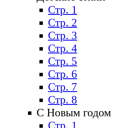
Стр. 1
Стр. 2
Стр. 3
Стр. 4
Стр. 5
Стр. 6
Стр. 7
Стр. 8
С Новым годом
Стр. 1