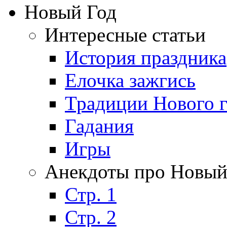
Новый Год
Интересные статьи
История праздника
Елочка зажгись
Традиции Нового г
Гадания
Игры
Анекдоты про Новый
Стр. 1
Стр. 2