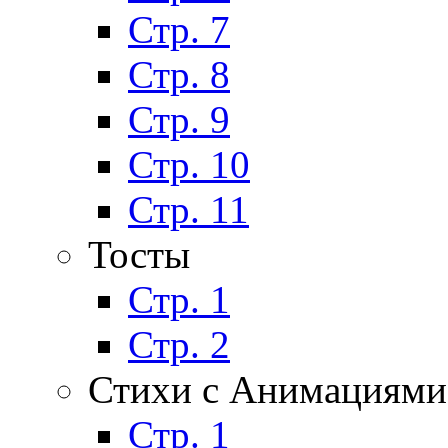
Стр. 7
Стр. 8
Стр. 9
Стр. 10
Стр. 11
Тосты
Стр. 1
Стр. 2
Стихи с Анимациями
Стр. 1