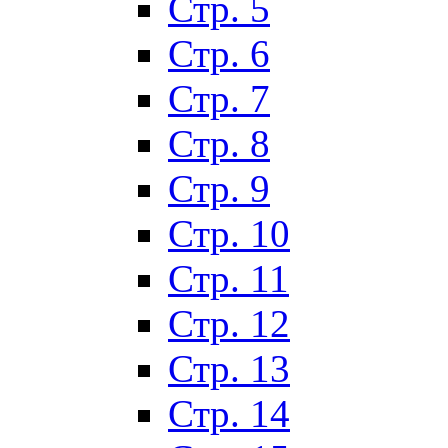
Стр. 5
Стр. 6
Стр. 7
Стр. 8
Стр. 9
Стр. 10
Стр. 11
Стр. 12
Стр. 13
Стр. 14