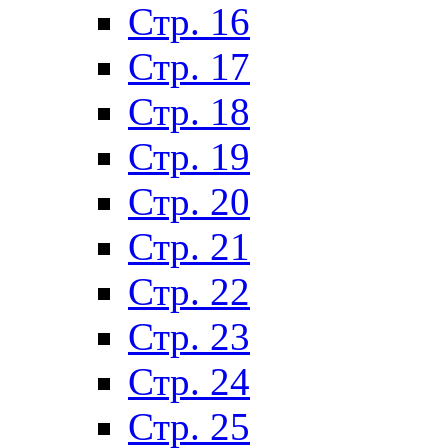
Стр. 16
Стр. 17
Стр. 18
Стр. 19
Стр. 20
Стр. 21
Стр. 22
Стр. 23
Стр. 24
Стр. 25