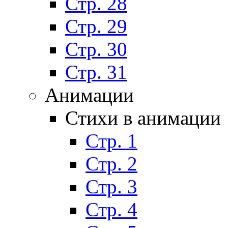
Стр. 28
Стр. 29
Стр. 30
Стр. 31
Анимации
Стихи в анимации
Стр. 1
Стр. 2
Стр. 3
Стр. 4