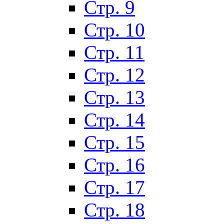
Стр. 9
Стр. 10
Стр. 11
Стр. 12
Стр. 13
Стр. 14
Стр. 15
Стр. 16
Стр. 17
Стр. 18