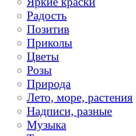
Яркие краски
Радость
Позитив
Приколы
Цветы
Розы
Природа
Лето, море, растения
Надписи, разные
Музыка