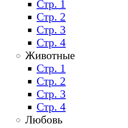
Стр. 1
Стр. 2
Стр. 3
Стр. 4
Животные
Стр. 1
Стр. 2
Стр. 3
Стр. 4
Любовь