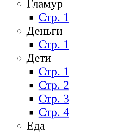
Гламур
Стр. 1
Деньги
Стр. 1
Дети
Стр. 1
Стр. 2
Стр. 3
Стр. 4
Еда