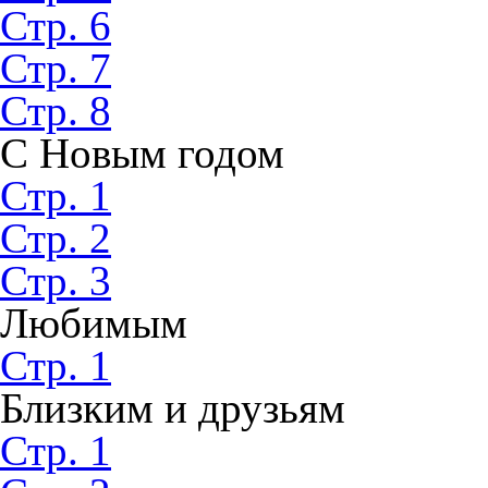
Стр. 6
Стр. 7
Стр. 8
С Новым годом
Стр. 1
Стр. 2
Стр. 3
Любимым
Стр. 1
Близким и друзьям
Стр. 1