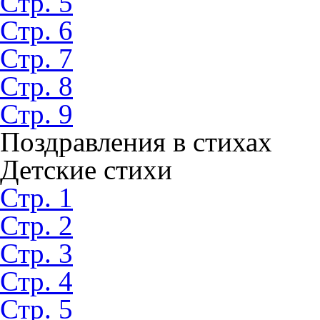
Стр. 5
Стр. 6
Стр. 7
Стр. 8
Стр. 9
Поздравления в стихах
Детские стихи
Стр. 1
Стр. 2
Стр. 3
Стр. 4
Стр. 5