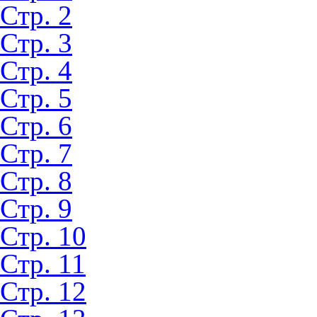
Стр. 2
Стр. 3
Стр. 4
Стр. 5
Стр. 6
Стр. 7
Стр. 8
Стр. 9
Стр. 10
Стр. 11
Стр. 12