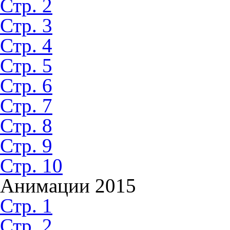
Стр. 2
Стр. 3
Стр. 4
Стр. 5
Стр. 6
Стр. 7
Стр. 8
Стр. 9
Стр. 10
Анимации 2015
Стр. 1
Стр. 2