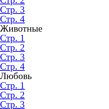
Стр. 3
Стр. 4
Животные
Стр. 1
Стр. 2
Стр. 3
Стр. 4
Любовь
Стр. 1
Стр. 2
Стр. 3