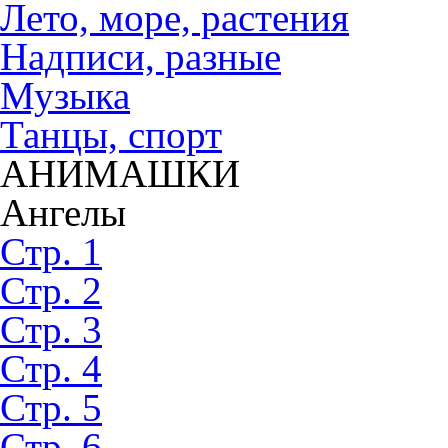
Лето, море, растения
Надписи, разные
Музыка
Танцы, спорт
АНИМАШКИ
Ангелы
Стр. 1
Стр. 2
Стр. 3
Стр. 4
Стр. 5
Стр. 6