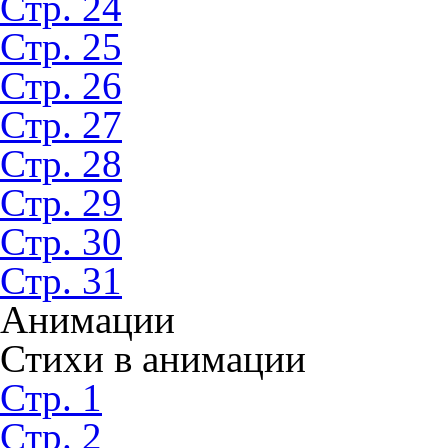
Стр. 24
Стр. 25
Стр. 26
Стр. 27
Стр. 28
Стр. 29
Стр. 30
Стр. 31
Анимации
Стихи в анимации
Стр. 1
Стр. 2