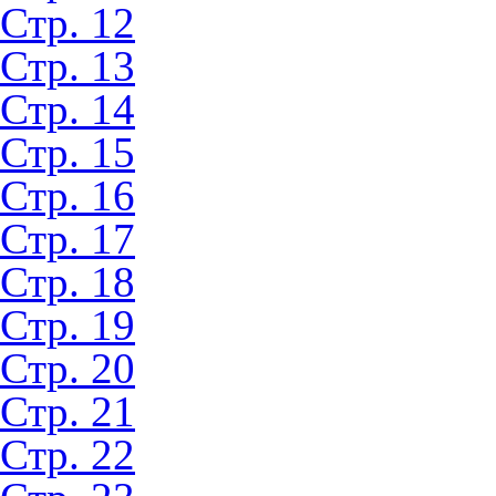
Стр. 12
Стр. 13
Стр. 14
Стр. 15
Стр. 16
Стр. 17
Стр. 18
Стр. 19
Стр. 20
Стр. 21
Стр. 22