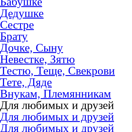
Бабушке
Дедушке
Сестре
Брату
Дочке, Сыну
Невестке, Зятю
Тестю, Теще, Свекрови
Тете, Дяде
Внукам, Племянникам
Для любимых и друзей
Для любимых и друзей
Для любимых и друзей