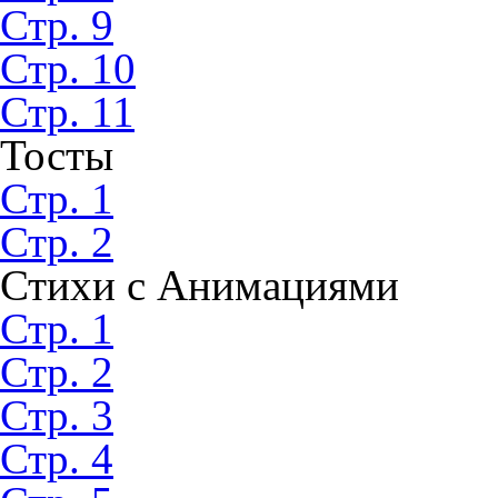
Стр. 9
Стр. 10
Стр. 11
Тосты
Стр. 1
Стр. 2
Стихи с Анимациями
Стр. 1
Стр. 2
Стр. 3
Стр. 4