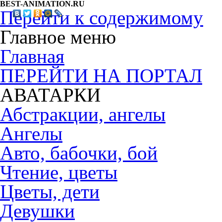
BEST-ANIMATION.RU
Перейти к содержимому
Главное меню
Главная
ПЕРЕЙТИ НА ПОРТАЛ
АВАТАРКИ
Абстракции, ангелы
Ангелы
Авто, бабочки, бой
Чтение, цветы
Цветы, дети
Девушки