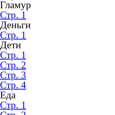
Гламур
Стр. 1
Деньги
Стр. 1
Дети
Стр. 1
Стр. 2
Стр. 3
Стр. 4
Еда
Стр. 1
Стр. 2