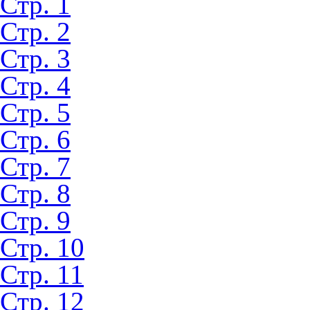
Стр. 1
Стр. 2
Стр. 3
Стр. 4
Стр. 5
Стр. 6
Стр. 7
Стр. 8
Стр. 9
Стр. 10
Стр. 11
Стр. 12