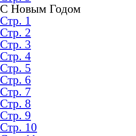
С Новым Годом
Стр. 1
Стр. 2
Стр. 3
Стр. 4
Стр. 5
Стр. 6
Стр. 7
Стр. 8
Стр. 9
Стр. 10