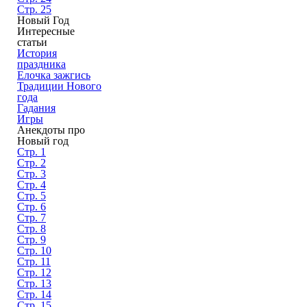
Стр. 25
Новый Год
Интересные
статьи
История
праздника
Елочка зажгись
Традиции Нового
года
Гадания
Игры
Анекдоты про
Новый год
Стр. 1
Стр. 2
Стр. 3
Стр. 4
Стр. 5
Стр. 6
Стр. 7
Стр. 8
Стр. 9
Стр. 10
Стр. 11
Стр. 12
Стр. 13
Стр. 14
Стр. 15