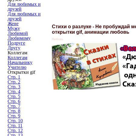
Для любимых и
друзей
Для любимых и
друзей
Жене
Стихи о разлуке - Не пробуждай м
Мужу
открытки gif, анимации любовь
Любимой
Любимому
Любовь
Подруге
Другу
Коллегам
Коллегам
Начальнику
Учителю
Открытки gif
Стр. 1
Стр. 2
Стр. 3
Стр. 4
Стр. 5
Стр. 6
Стр. 7
Стр. 8
Стр. 9
Стр. 10
Стр. 11
Стр. 12
Стр. 13