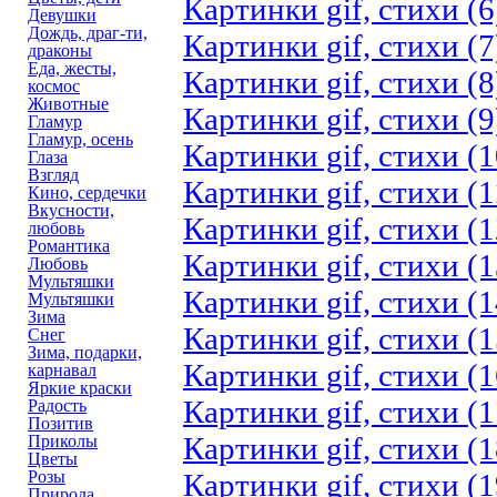
Картинки gif, стихи (6
Девушки
Дождь, драг-ти,
Картинки gif, стихи (7
драконы
Еда, жесты,
Картинки gif, стихи (8
космос
Животные
Картинки gif, стихи (9
Гламур
Гламур, осень
Картинки gif, стихи (1
Глаза
Взгляд
Картинки gif, стихи (1
Кино, сердечки
Вкусности,
Картинки gif, стихи (1
любовь
Романтика
Картинки gif, стихи (1
Любовь
Мультяшки
Картинки gif, стихи (1
Мультяшки
Зима
Картинки gif, стихи (1
Снег
Зима, подарки,
Картинки gif, стихи (1
карнавал
Яркие краски
Картинки gif, стихи (1
Радость
Позитив
Картинки gif, стихи (1
Приколы
Цветы
Розы
Картинки gif, стихи (1
Природа