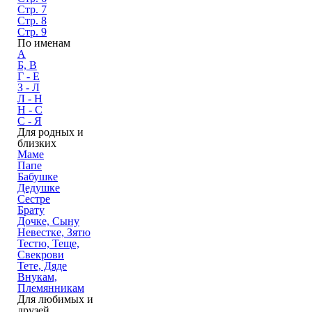
Стр. 7
Стр. 8
Стр. 9
По именам
А
Б, В
Г - Е
З - Л
Л - Н
Н - С
С - Я
Для родных и
близких
Маме
Папе
Бабушке
Дедушке
Сестре
Брату
Дочке, Сыну
Невестке, Зятю
Тестю, Теще,
Свекрови
Тете, Дяде
Внукам,
Племянникам
Для любимых и
друзей