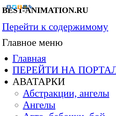
BEST-ANIMATION.RU
Перейти к содержимому
Главное меню
Главная
ПЕРЕЙТИ НА ПОРТА
АВАТАРКИ
Абстракции, ангелы
Ангелы