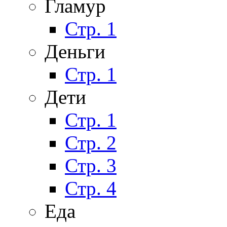
Гламур
Стр. 1
Деньги
Стр. 1
Дети
Стр. 1
Стр. 2
Стр. 3
Стр. 4
Еда