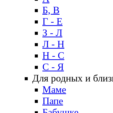
Б, В
Г - Е
З - Л
Л - Н
Н - С
С - Я
Для родных и близ
Маме
Папе
Бабушке