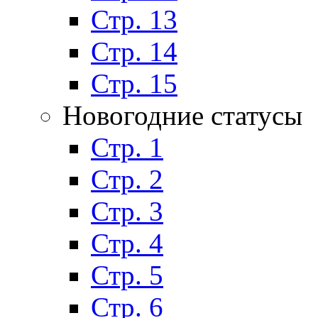
Стр. 13
Стр. 14
Стр. 15
Новогодние статусы
Стр. 1
Стр. 2
Стр. 3
Стр. 4
Стр. 5
Стр. 6