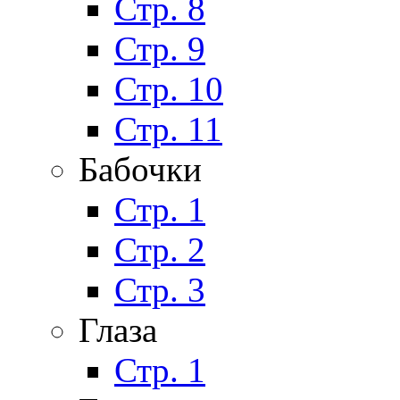
Стр. 8
Стр. 9
Стр. 10
Стр. 11
Бабочки
Стр. 1
Стр. 2
Стр. 3
Глаза
Стр. 1