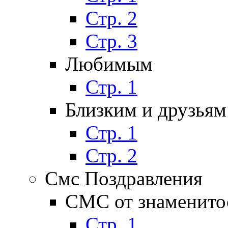
Стр. 2
Стр. 3
Любимым
Стр. 1
Близким и друзьям
Стр. 1
Стр. 2
Смс Поздравления
СМС от знаменито
Стр. 1