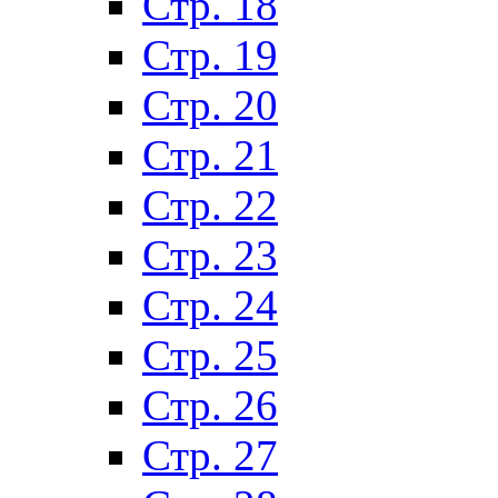
Стр. 18
Стр. 19
Стр. 20
Стр. 21
Стр. 22
Стр. 23
Стр. 24
Стр. 25
Стр. 26
Стр. 27