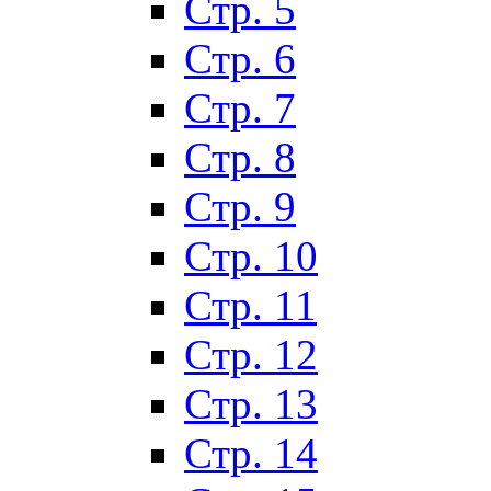
Стр. 5
Стр. 6
Стр. 7
Стр. 8
Стр. 9
Стр. 10
Стр. 11
Стр. 12
Стр. 13
Стр. 14