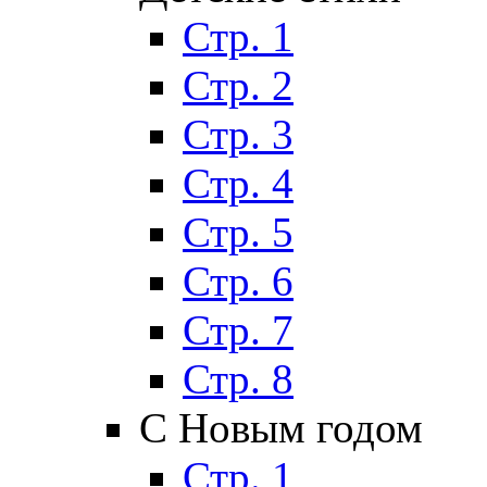
Стр. 1
Стр. 2
Стр. 3
Стр. 4
Стр. 5
Стр. 6
Стр. 7
Стр. 8
С Новым годом
Стр. 1