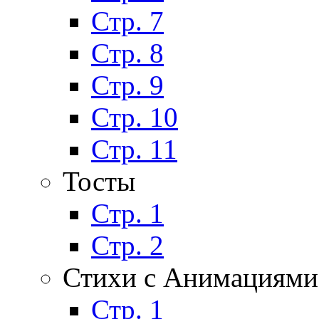
Стр. 7
Стр. 8
Стр. 9
Стр. 10
Стр. 11
Тосты
Стр. 1
Стр. 2
Стихи с Анимациями
Стр. 1