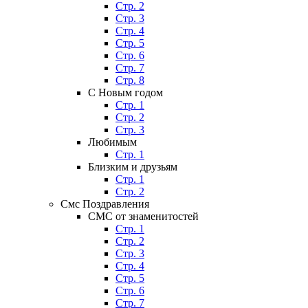
Стр. 2
Стр. 3
Стр. 4
Стр. 5
Стр. 6
Стр. 7
Стр. 8
С Новым годом
Стр. 1
Стр. 2
Стр. 3
Любимым
Стр. 1
Близким и друзьям
Стр. 1
Стр. 2
Смс Поздравления
СМС от знаменитостей
Стр. 1
Стр. 2
Стр. 3
Стр. 4
Стр. 5
Стр. 6
Стр. 7