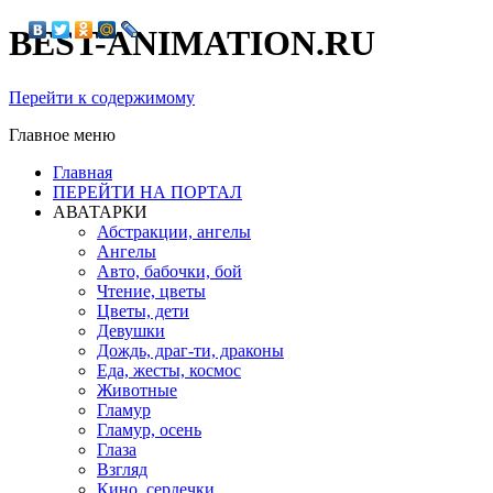
BEST-ANIMATION.RU
Перейти к содержимому
Главное меню
Главная
ПЕРЕЙТИ НА ПОРТАЛ
АВАТАРКИ
Абстракции, ангелы
Ангелы
Авто, бабочки, бой
Чтение, цветы
Цветы, дети
Девушки
Дождь, драг-ти, драконы
Еда, жесты, космос
Животные
Гламур
Гламур, осень
Глаза
Взгляд
Кино, сердечки