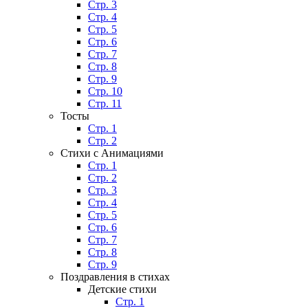
Стр. 3
Стр. 4
Стр. 5
Стр. 6
Стр. 7
Стр. 8
Стр. 9
Стр. 10
Стр. 11
Тосты
Стр. 1
Стр. 2
Стихи с Анимациями
Стр. 1
Стр. 2
Стр. 3
Стр. 4
Стр. 5
Стр. 6
Стр. 7
Стр. 8
Стр. 9
Поздравления в стихах
Детские стихи
Стр. 1