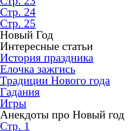
Стр. 23
Стр. 24
Стр. 25
Новый Год
Интересные статьи
История праздника
Елочка зажгись
Традиции Нового года
Гадания
Игры
Анекдоты про Новый год
Стр. 1