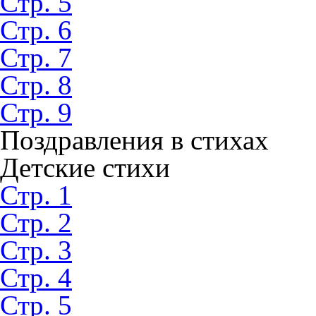
Стр. 5
Стр. 6
Стр. 7
Стр. 8
Стр. 9
Поздравления в стихах
Детские стихи
Стр. 1
Стр. 2
Стр. 3
Стр. 4
Стр. 5