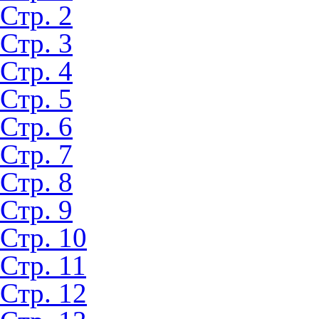
Стр. 2
Стр. 3
Стр. 4
Стр. 5
Стр. 6
Стр. 7
Стр. 8
Стр. 9
Стр. 10
Стр. 11
Стр. 12