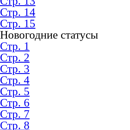
Стр. 13
Стр. 14
Стр. 15
Новогодние статусы
Стр. 1
Стр. 2
Стр. 3
Стр. 4
Стр. 5
Стр. 6
Стр. 7
Стр. 8