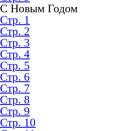
С Новым Годом
Стр. 1
Стр. 2
Стр. 3
Стр. 4
Стр. 5
Стр. 6
Стр. 7
Стр. 8
Стр. 9
Стр. 10