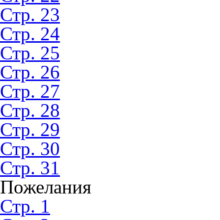
Стр. 23
Стр. 24
Стр. 25
Стр. 26
Стр. 27
Стр. 28
Стр. 29
Стр. 30
Стр. 31
Пожелания
Стр. 1