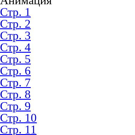
Анимация
Стр. 1
Стр. 2
Стр. 3
Стр. 4
Стр. 5
Стр. 6
Стр. 7
Стр. 8
Стр. 9
Стр. 10
Стр. 11