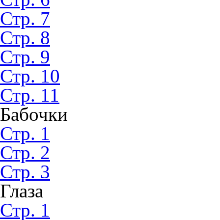
Стр. 7
Стр. 8
Стр. 9
Стр. 10
Стр. 11
Бабочки
Стр. 1
Стр. 2
Стр. 3
Глаза
Стр. 1