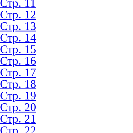
Стр. 11
Стр. 12
Стр. 13
Стр. 14
Стр. 15
Стр. 16
Стр. 17
Стр. 18
Стр. 19
Стр. 20
Стр. 21
Стр. 22