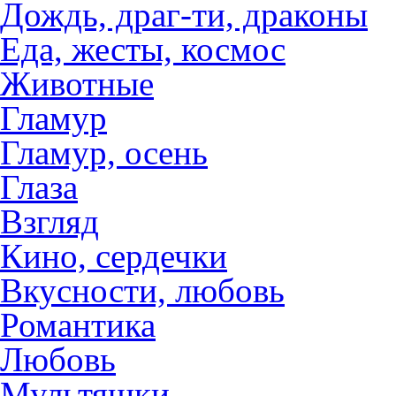
Дождь, драг-ти, драконы
Еда, жесты, космос
Животные
Гламур
Гламур, осень
Глаза
Взгляд
Кино, сердечки
Вкусности, любовь
Романтика
Любовь
Мультяшки