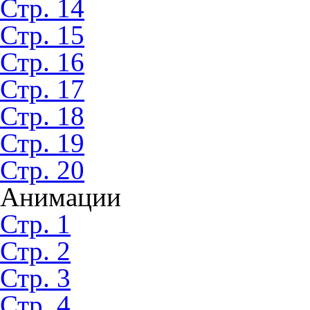
Стр. 14
Стр. 15
Стр. 16
Стр. 17
Стр. 18
Стр. 19
Стр. 20
Анимации
Стр. 1
Стр. 2
Стр. 3
Стр. 4