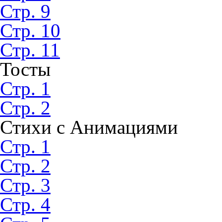
Стр. 9
Стр. 10
Стр. 11
Тосты
Стр. 1
Стр. 2
Стихи с Анимациями
Стр. 1
Стр. 2
Стр. 3
Стр. 4