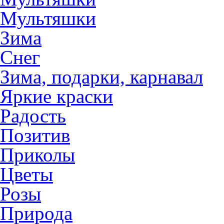
Мультяшки
Зима
Снег
Зима, подарки, карнавал
Яркие краски
Радость
Позитив
Приколы
Цветы
Розы
Природа