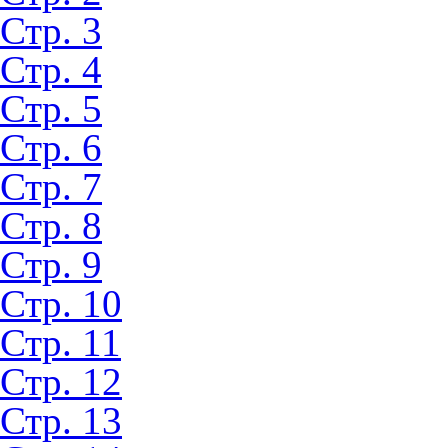
Стр. 3
Стр. 4
Стр. 5
Стр. 6
Стр. 7
Стр. 8
Стр. 9
Стр. 10
Стр. 11
Стр. 12
Стр. 13