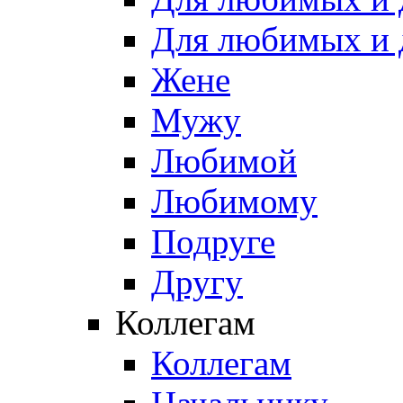
Для любимых и 
Жене
Мужу
Любимой
Любимому
Подруге
Другу
Коллегам
Коллегам