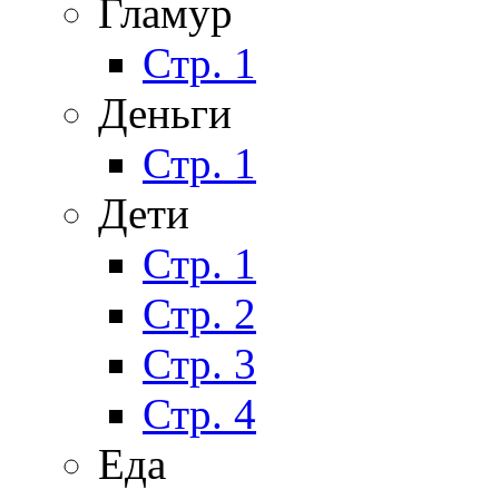
Гламур
Стр. 1
Деньги
Стр. 1
Дети
Стр. 1
Стр. 2
Стр. 3
Стр. 4
Еда