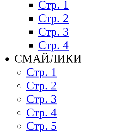
Стр. 1
Стр. 2
Стр. 3
Стр. 4
СМАЙЛИКИ
Стр. 1
Стр. 2
Стр. 3
Стр. 4
Стр. 5