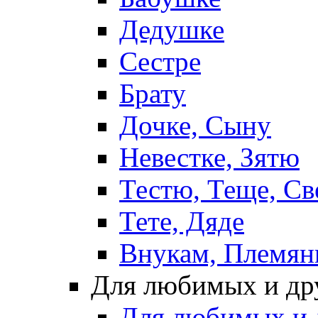
Дедушке
Сестре
Брату
Дочке, Сыну
Невестке, Зятю
Тестю, Теще, Св
Тете, Дяде
Внукам, Племян
Для любимых и др
Для любимых и 