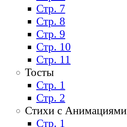
Стр. 7
Стр. 8
Стр. 9
Стр. 10
Стр. 11
Тосты
Стр. 1
Стр. 2
Стихи с Анимациями
Стр. 1