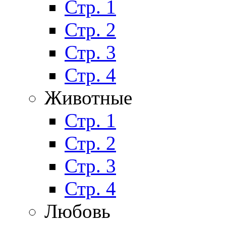
Стр. 1
Стр. 2
Стр. 3
Стр. 4
Животные
Стр. 1
Стр. 2
Стр. 3
Стр. 4
Любовь