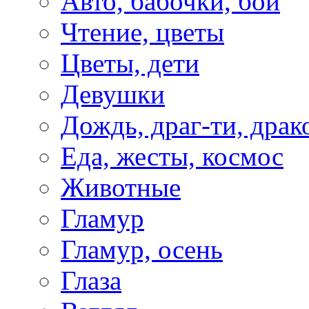
Авто, бабочки, бой
Чтение, цветы
Цветы, дети
Девушки
Дождь, драг-ти, дра
Еда, жесты, космос
Животные
Гламур
Гламур, осень
Глаза