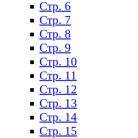
Стр. 6
Стр. 7
Стр. 8
Стр. 9
Стр. 10
Стр. 11
Стр. 12
Стр. 13
Стр. 14
Стр. 15