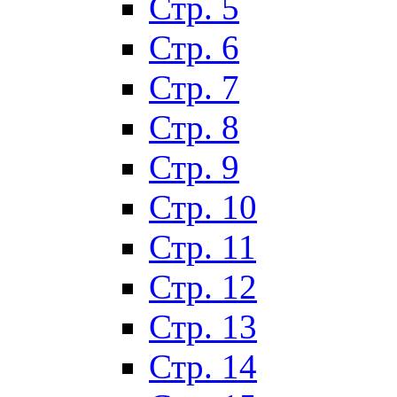
Стр. 5
Стр. 6
Стр. 7
Стр. 8
Стр. 9
Стр. 10
Стр. 11
Стр. 12
Стр. 13
Стр. 14