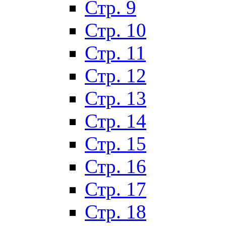
Стр. 9
Стр. 10
Стр. 11
Стр. 12
Стр. 13
Стр. 14
Стр. 15
Стр. 16
Стр. 17
Стр. 18