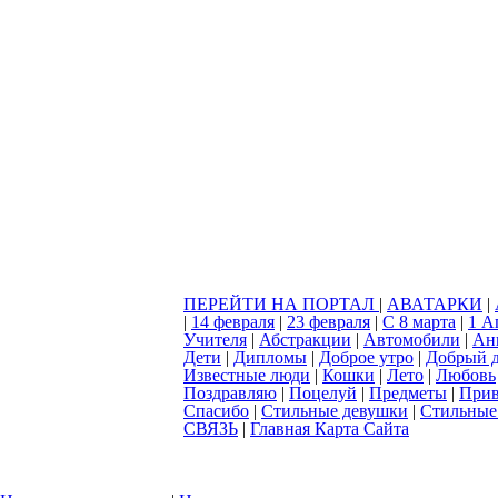
ПЕРЕЙТИ НА ПОРТАЛ
|
АВАТАРКИ
|
|
14 февраля
|
23 февраля
|
С 8 марта
|
1 А
Учителя
|
Абстракции
|
Автомобили
|
Ан
Дети
|
Дипломы
|
Доброе утро
|
Добрый 
Известные люди
|
Кошки
|
Лето
|
Любовь
Поздравляю
|
Поцелуй
|
Предметы
|
Прив
Спасибо
|
Стильные девушки
|
Стильные
СВЯЗЬ
|
Главная Карта Сайта