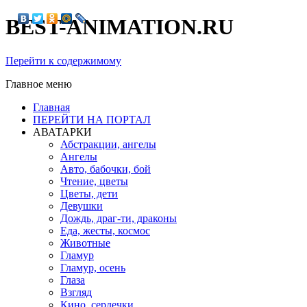
BEST-ANIMATION.RU
Перейти к содержимому
Главное меню
Главная
ПЕРЕЙТИ НА ПОРТАЛ
АВАТАРКИ
Абстракции, ангелы
Ангелы
Авто, бабочки, бой
Чтение, цветы
Цветы, дети
Девушки
Дождь, драг-ти, драконы
Еда, жесты, космос
Животные
Гламур
Гламур, осень
Глаза
Взгляд
Кино, сердечки