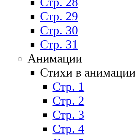
Стр. 28
Стр. 29
Стр. 30
Стр. 31
Анимации
Стихи в анимации
Стр. 1
Стр. 2
Стр. 3
Стр. 4