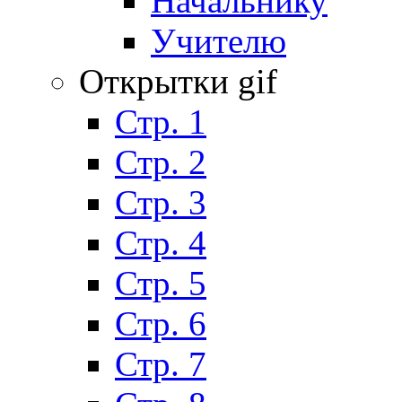
Начальнику
Учителю
Открытки gif
Стр. 1
Стр. 2
Стр. 3
Стр. 4
Стр. 5
Стр. 6
Стр. 7