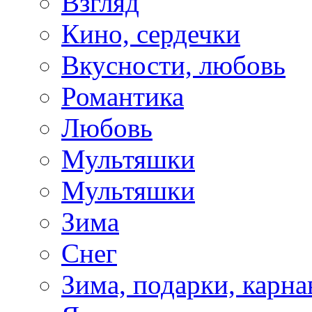
Взгляд
Кино, сердечки
Вкусности, любовь
Романтика
Любовь
Мультяшки
Мультяшки
Зима
Снег
Зима, подарки, карна