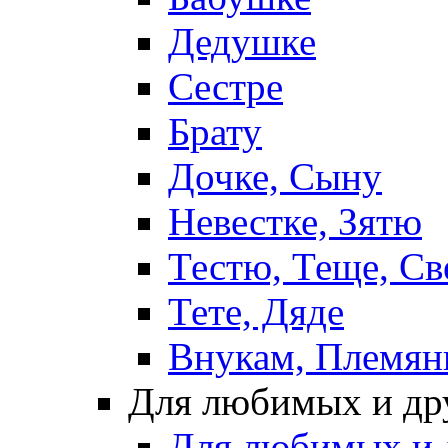
Дедушке
Сестре
Брату
Дочке, Сыну
Невестке, Зятю
Тестю, Теще, Св
Тете, Дяде
Внукам, Племян
Для любимых и др
Для любимых и 