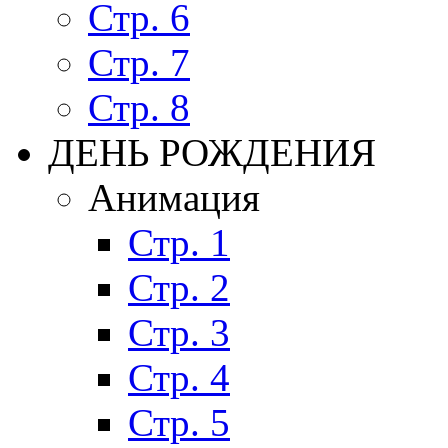
Стр. 6
Стр. 7
Стр. 8
ДЕНЬ РОЖДЕНИЯ
Анимация
Стр. 1
Стр. 2
Стр. 3
Стр. 4
Стр. 5