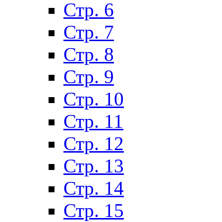
Стр. 6
Стр. 7
Стр. 8
Стр. 9
Стр. 10
Стр. 11
Стр. 12
Стр. 13
Стр. 14
Стр. 15