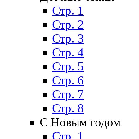
Стр. 1
Стр. 2
Стр. 3
Стр. 4
Стр. 5
Стр. 6
Стр. 7
Стр. 8
С Новым годом
Стр. 1