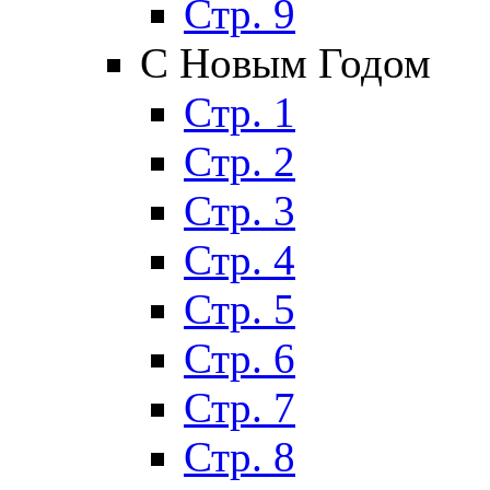
Стр. 9
С Новым Годом
Стр. 1
Стр. 2
Стр. 3
Стр. 4
Стр. 5
Стр. 6
Стр. 7
Стр. 8