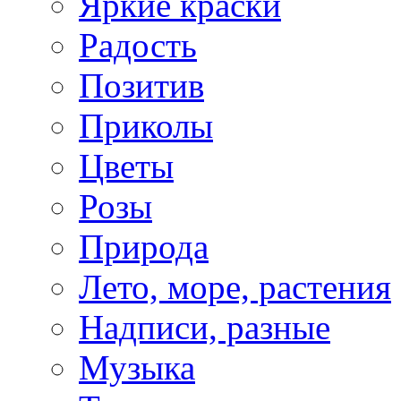
Яркие краски
Радость
Позитив
Приколы
Цветы
Розы
Природа
Лето, море, растения
Надписи, разные
Музыка