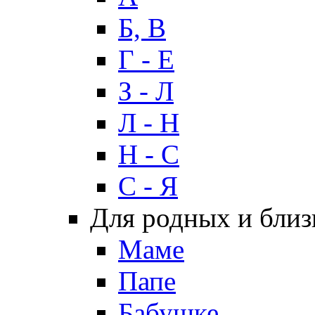
Б, В
Г - Е
З - Л
Л - Н
Н - С
С - Я
Для родных и близ
Маме
Папе
Бабушке