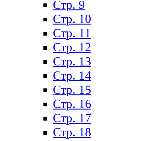
Стр. 9
Стр. 10
Стр. 11
Стр. 12
Стр. 13
Стр. 14
Стр. 15
Стр. 16
Стр. 17
Стр. 18