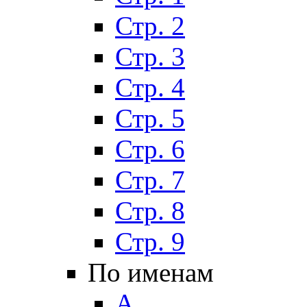
Стр. 2
Стр. 3
Стр. 4
Стр. 5
Стр. 6
Стр. 7
Стр. 8
Стр. 9
По именам
А