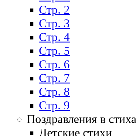
Стр. 2
Стр. 3
Стр. 4
Стр. 5
Стр. 6
Стр. 7
Стр. 8
Стр. 9
Поздравления в стих
Детские стихи