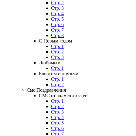
Стр. 2
Стр. 3
Стр. 4
Стр. 5
Стр. 6
Стр. 7
Стр. 8
С Новым годом
Стр. 1
Стр. 2
Стр. 3
Любимым
Стр. 1
Близким и друзьям
Стр. 1
Стр. 2
Смс Поздравления
СМС от знаменитостей
Стр. 1
Стр. 2
Стр. 3
Стр. 4
Стр. 5
Стр. 6
Стр. 7