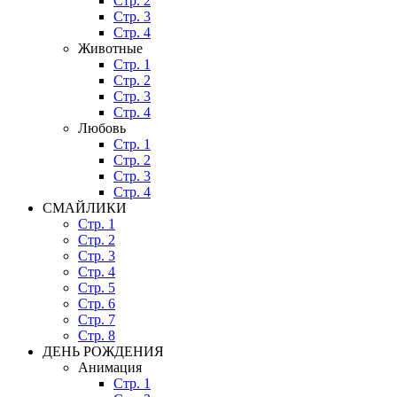
Стр. 2
Стр. 3
Стр. 4
Животные
Стр. 1
Стр. 2
Стр. 3
Стр. 4
Любовь
Стр. 1
Стр. 2
Стр. 3
Стр. 4
СМАЙЛИКИ
Стр. 1
Стр. 2
Стр. 3
Стр. 4
Стр. 5
Стр. 6
Стр. 7
Стр. 8
ДЕНЬ РОЖДЕНИЯ
Анимация
Стр. 1