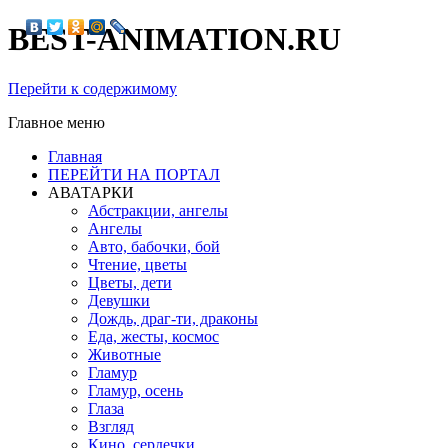
BEST-ANIMATION.RU
Перейти к содержимому
Главное меню
Главная
ПЕРЕЙТИ НА ПОРТАЛ
АВАТАРКИ
Абстракции, ангелы
Ангелы
Авто, бабочки, бой
Чтение, цветы
Цветы, дети
Девушки
Дождь, драг-ти, драконы
Еда, жесты, космос
Животные
Гламур
Гламур, осень
Глаза
Взгляд
Кино, сердечки