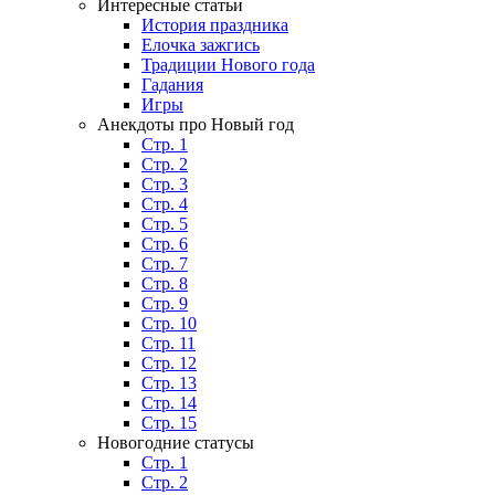
Интересные статьи
История праздника
Елочка зажгись
Традиции Нового года
Гадания
Игры
Анекдоты про Новый год
Стр. 1
Стр. 2
Стр. 3
Стр. 4
Стр. 5
Стр. 6
Стр. 7
Стр. 8
Стр. 9
Стр. 10
Стр. 11
Стр. 12
Стр. 13
Стр. 14
Стр. 15
Новогодние статусы
Стр. 1
Стр. 2