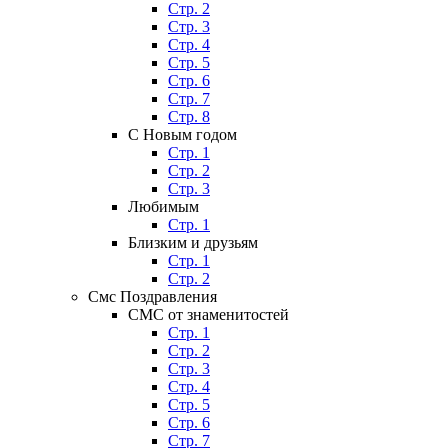
Стр. 2
Стр. 3
Стр. 4
Стр. 5
Стр. 6
Стр. 7
Стр. 8
С Новым годом
Стр. 1
Стр. 2
Стр. 3
Любимым
Стр. 1
Близким и друзьям
Стр. 1
Стр. 2
Смс Поздравления
СМС от знаменитостей
Стр. 1
Стр. 2
Стр. 3
Стр. 4
Стр. 5
Стр. 6
Стр. 7