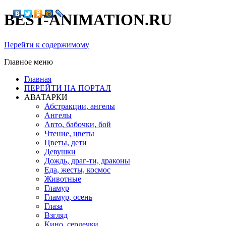
BEST-ANIMATION.RU
Перейти к содержимому
Главное меню
Главная
ПЕРЕЙТИ НА ПОРТАЛ
АВАТАРКИ
Абстракции, ангелы
Ангелы
Авто, бабочки, бой
Чтение, цветы
Цветы, дети
Девушки
Дождь, драг-ти, драконы
Еда, жесты, космос
Животные
Гламур
Гламур, осень
Глаза
Взгляд
Кино, сердечки