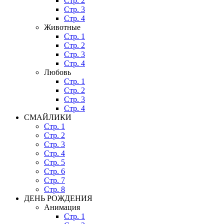
Стр. 2
Стр. 3
Стр. 4
Животные
Стр. 1
Стр. 2
Стр. 3
Стр. 4
Любовь
Стр. 1
Стр. 2
Стр. 3
Стр. 4
СМАЙЛИКИ
Стр. 1
Стр. 2
Стр. 3
Стр. 4
Стр. 5
Стр. 6
Стр. 7
Стр. 8
ДЕНЬ РОЖДЕНИЯ
Анимация
Стр. 1