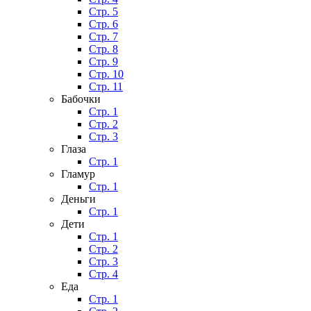
Стр. 5
Стр. 6
Стр. 7
Стр. 8
Стр. 9
Стр. 10
Стр. 11
Бабочки
Стр. 1
Стр. 2
Стр. 3
Глаза
Стр. 1
Гламур
Стр. 1
Деньги
Стр. 1
Дети
Стр. 1
Стр. 2
Стр. 3
Стр. 4
Еда
Стр. 1