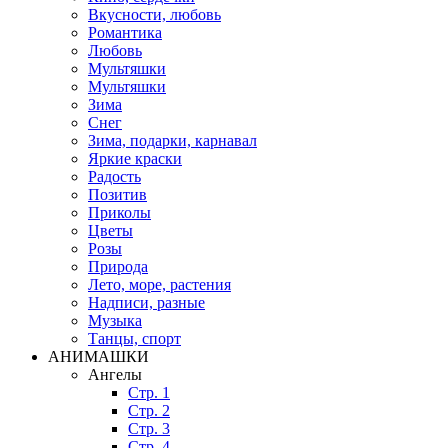
Вкусности, любовь
Романтика
Любовь
Мультяшки
Мультяшки
Зима
Снег
Зима, подарки, карнавал
Яркие краски
Радость
Позитив
Приколы
Цветы
Розы
Природа
Лето, море, растения
Надписи, разные
Музыка
Танцы, спорт
АНИМАШКИ
Ангелы
Стр. 1
Стр. 2
Стр. 3
Стр. 4