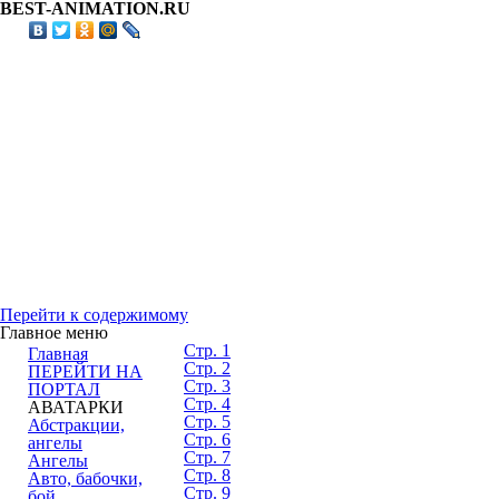
BEST-ANIMATION.RU
Перейти к содержимому
Главное меню
Стр. 1
Главная
Стр. 2
ПЕРЕЙТИ НА
Стр. 3
ПОРТАЛ
Стр. 4
АВАТАРКИ
Стр. 5
Абстракции,
Стр. 6
ангелы
Стр. 7
Ангелы
Стр. 8
Авто, бабочки,
Стр. 9
бой