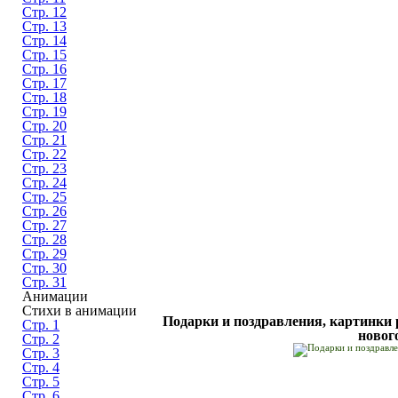
Стр. 12
Стр. 13
Стр. 14
Стр. 15
Стр. 16
Стр. 17
Стр. 18
Стр. 19
Стр. 20
Стр. 21
Стр. 22
Стр. 23
Стр. 24
Стр. 25
Стр. 26
Стр. 27
Стр. 28
Стр. 29
Стр. 30
Стр. 31
Анимации
Стихи в анимации
Подарки и поздравления, картинки 
Стр. 1
новог
Стр. 2
Стр. 3
Стр. 4
Стр. 5
Стр. 6