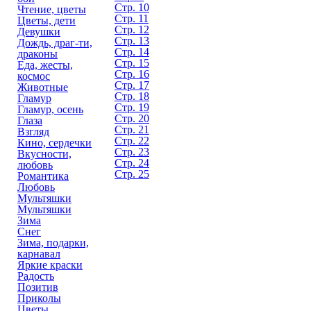
Стр. 10
Чтение, цветы
Стр. 11
Цветы, дети
Стр. 12
Девушки
Стр. 13
Дождь, драг-ти,
Стр. 14
драконы
Стр. 15
Еда, жесты,
Стр. 16
космос
Стр. 17
Животные
Стр. 18
Гламур
Стр. 19
Гламур, осень
Стр. 20
Глаза
Стр. 21
Взгляд
Стр. 22
Кино, сердечки
Стр. 23
Вкусности,
Стр. 24
любовь
Стр. 25
Романтика
Любовь
Мультяшки
Мультяшки
Зима
Снег
Зима, подарки,
карнавал
Яркие краски
Радость
Позитив
Приколы
Цветы