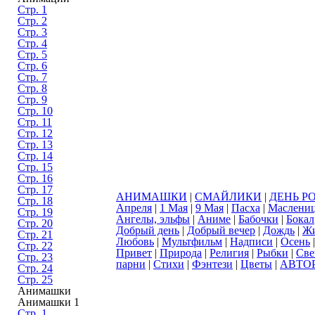
Стр. 1
Стр. 2
Стр. 3
Стр. 4
Стр. 5
Стр. 6
Стр. 7
Стр. 8
Стр. 9
Стр. 10
Стр. 11
Стр. 12
Стр. 13
Стр. 14
Стр. 15
Стр. 16
Стр. 17
АНИМАШКИ
|
СМАЙЛИКИ
|
ДЕНЬ Р
Стр. 18
Апреля
|
1 Мая
|
9 Мая
|
Пасха
|
Маслени
Стр. 19
Ангелы, эльфы
|
Аниме
|
Бабочки
|
Бокал
Стр. 20
Добрый день
|
Добрый вечер
|
Дождь
|
Ж
Стр. 21
Любовь
|
Мультфильм
|
Надписи
|
Осень
Стр. 22
Привет
|
Природа
|
Религия
|
Рыбки
|
Све
Стр. 23
парни
|
Стихи
|
Фэнтези
|
Цветы
|
АВТО
Стр. 24
Стр. 25
Анимашки
Анимашки 1
Стр. 1