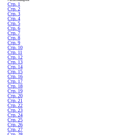
Стр. 1
Стр. 2
Стр. 3
Стр. 4
Стр. 5
Стр. 6
Стр. 7
Стр. 8
Стр. 9
Стр. 10
Стр. 11
Стр. 12
Стр. 13
Стр. 14
Стр. 15
Стр. 16
Стр. 17
Стр. 18
Стр. 19
Стр. 20
Стр. 21
Стр. 22
Стр. 23
Стр. 24
Стр. 25
Стр. 26
Стр. 27
Стр. 28