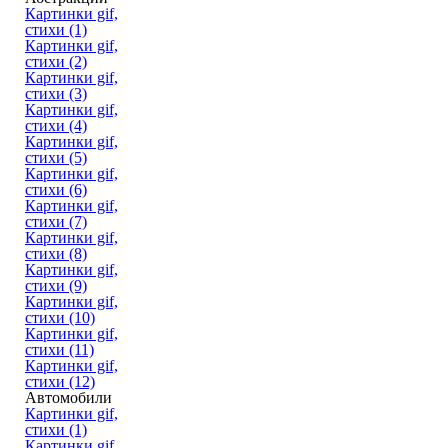
Картинки gif,
стихи (1)
Картинки gif,
стихи (2)
Картинки gif,
стихи (3)
Картинки gif,
стихи (4)
Картинки gif,
стихи (5)
Картинки gif,
стихи (6)
Картинки gif,
стихи (7)
Картинки gif,
стихи (8)
Картинки gif,
стихи (9)
Картинки gif,
стихи (10)
Картинки gif,
стихи (11)
Картинки gif,
стихи (12)
Автомобили
Картинки gif,
стихи (1)
Картинки gif,