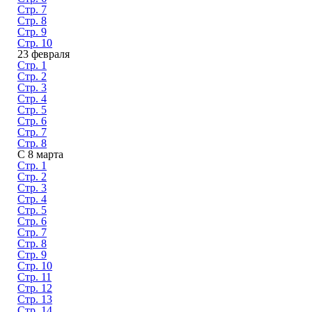
Стр. 7
Стр. 8
Стр. 9
Стр. 10
23 февраля
Стр. 1
Стр. 2
Стр. 3
Стр. 4
Стр. 5
Стр. 6
Стр. 7
Стр. 8
С 8 марта
Стр. 1
Стр. 2
Стр. 3
Стр. 4
Стр. 5
Стр. 6
Стр. 7
Стр. 8
Стр. 9
Стр. 10
Стр. 11
Стр. 12
Стр. 13
Стр. 14