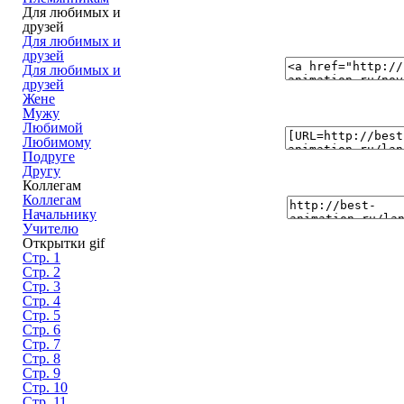
Для любимых и
друзей
Для любимых и
друзей
Для любимых и
друзей
Жене
Мужу
Любимой
Любимому
Подруге
Другу
Коллегам
Коллегам
Начальнику
Учителю
Открытки gif
Стр. 1
Стр. 2
Стр. 3
Стр. 4
Стр. 5
Стр. 6
Стр. 7
Стр. 8
Стр. 9
Стр. 10
Стр. 11