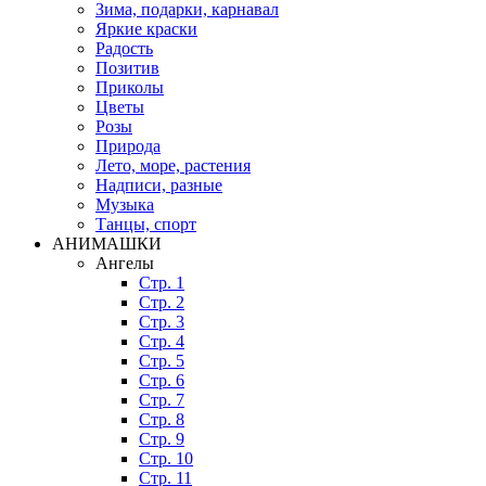
Зима, подарки, карнавал
Яркие краски
Радость
Позитив
Приколы
Цветы
Розы
Природа
Лето, море, растения
Надписи, разные
Музыка
Танцы, спорт
АНИМАШКИ
Ангелы
Стр. 1
Стр. 2
Стр. 3
Стр. 4
Стр. 5
Стр. 6
Стр. 7
Стр. 8
Стр. 9
Стр. 10
Стр. 11