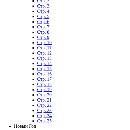
Стр. 2
Стр. 3
Стр. 4
Стр. 5
Стр. 6
Стр. 7
Стр. 8
Стр. 9
Стр. 10
Стр. 11
Стр. 12
Стр. 13
Стр. 14
Стр. 15
Стр. 16
Стр. 17
Стр. 18
Стр. 19
Стр. 20
Стр. 21
Стр. 22
Стр. 23
Стр. 24
Стр. 25
Новый Год