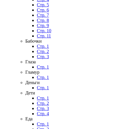
Стр. 5
Стр. 6
Стр. 7
Стр. 8
Стр. 9
Стр. 10
Стр. 11
Бабочки
Стр. 1
Стр. 2
Стр. 3
Глаза
Стр. 1
Гламур
Стр. 1
Деньги
Стр. 1
Дети
Стр. 1
Стр. 2
Стр. 3
Стр. 4
Еда
Стр. 1