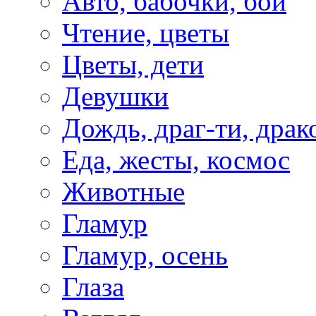
Авто, бабочки, бой
Чтение, цветы
Цветы, дети
Девушки
Дождь, драг-ти, дра
Еда, жесты, космос
Животные
Гламур
Гламур, осень
Глаза