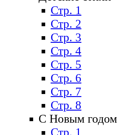
Стр. 1
Стр. 2
Стр. 3
Стр. 4
Стр. 5
Стр. 6
Стр. 7
Стр. 8
С Новым годом
Стр. 1