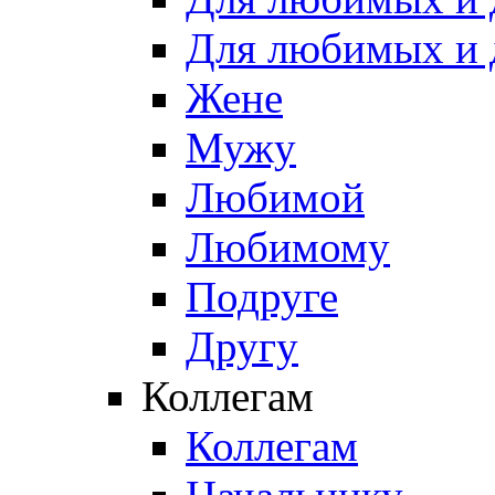
Для любимых и 
Жене
Мужу
Любимой
Любимому
Подруге
Другу
Коллегам
Коллегам