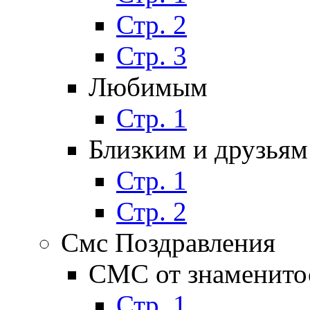
Стр. 2
Стр. 3
Любимым
Стр. 1
Близким и друзьям
Стр. 1
Стр. 2
Смс Поздравления
СМС от знаменито
Стр. 1