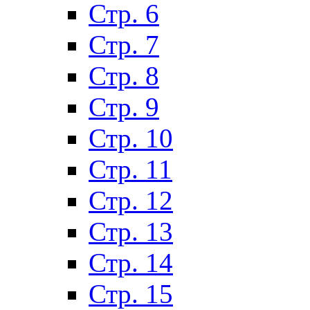
Стр. 6
Стр. 7
Стр. 8
Стр. 9
Стр. 10
Стр. 11
Стр. 12
Стр. 13
Стр. 14
Стр. 15