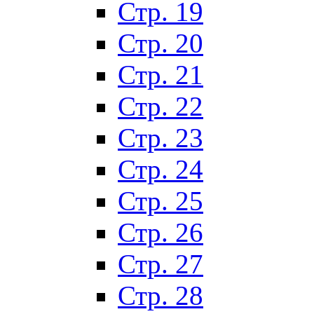
Стр. 19
Стр. 20
Стр. 21
Стр. 22
Стр. 23
Стр. 24
Стр. 25
Стр. 26
Стр. 27
Стр. 28