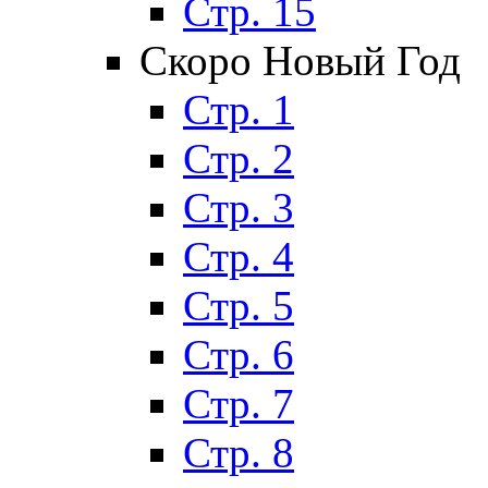
Стр. 15
Скоро Новый Год
Стр. 1
Стр. 2
Стр. 3
Стр. 4
Стр. 5
Стр. 6
Стр. 7
Стр. 8