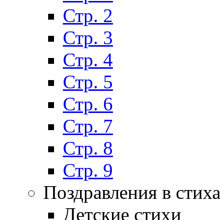
Стр. 2
Стр. 3
Стр. 4
Стр. 5
Стр. 6
Стр. 7
Стр. 8
Стр. 9
Поздравления в стих
Детские стихи