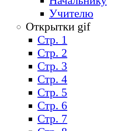
Начальнику
Учителю
Открытки gif
Стр. 1
Стр. 2
Стр. 3
Стр. 4
Стр. 5
Стр. 6
Стр. 7