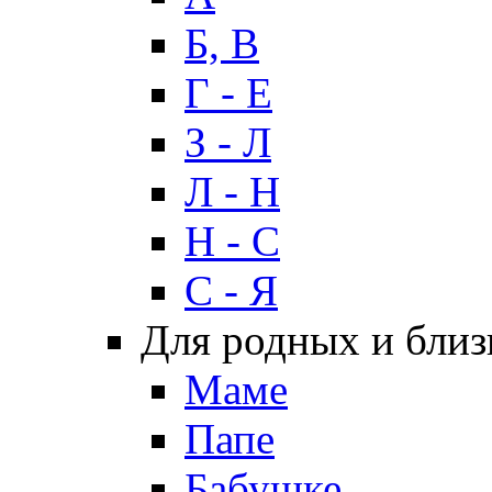
Б, В
Г - Е
З - Л
Л - Н
Н - С
С - Я
Для родных и близ
Маме
Папе
Бабушке