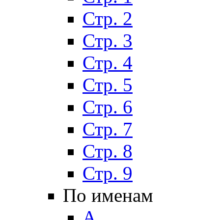
Стр. 2
Стр. 3
Стр. 4
Стр. 5
Стр. 6
Стр. 7
Стр. 8
Стр. 9
По именам
А