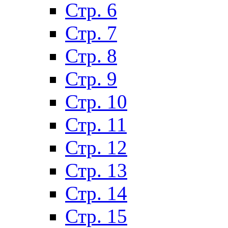
Стр. 6
Стр. 7
Стр. 8
Стр. 9
Стр. 10
Стр. 11
Стр. 12
Стр. 13
Стр. 14
Стр. 15