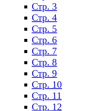
Стр. 3
Стр. 4
Стр. 5
Стр. 6
Стр. 7
Стр. 8
Стр. 9
Стр. 10
Стр. 11
Стр. 12