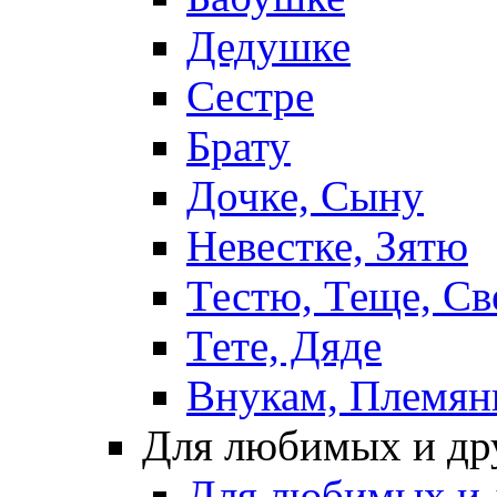
Дедушке
Сестре
Брату
Дочке, Сыну
Невестке, Зятю
Тестю, Теще, Св
Тете, Дяде
Внукам, Племян
Для любимых и др
Для любимых и 