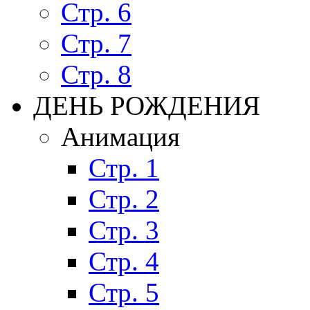
Стр. 6
Стр. 7
Стр. 8
ДЕНЬ РОЖДЕНИЯ
Анимация
Стр. 1
Стр. 2
Стр. 3
Стр. 4
Стр. 5