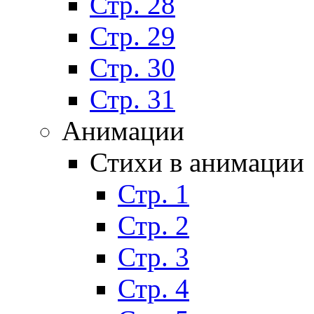
Стр. 28
Стр. 29
Стр. 30
Стр. 31
Анимации
Стихи в анимации
Стр. 1
Стр. 2
Стр. 3
Стр. 4