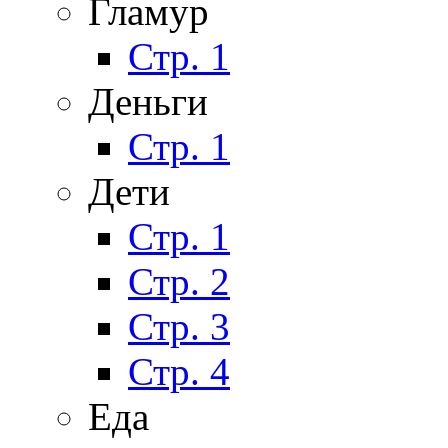
Гламур
Стр. 1
Деньги
Стр. 1
Дети
Стр. 1
Стр. 2
Стр. 3
Стр. 4
Еда