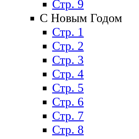
Стр. 9
С Новым Годом
Стр. 1
Стр. 2
Стр. 3
Стр. 4
Стр. 5
Стр. 6
Стр. 7
Стр. 8