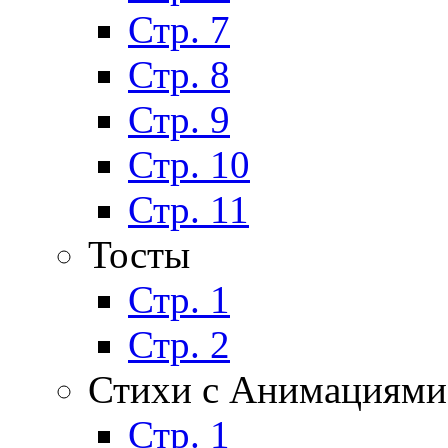
Стр. 7
Стр. 8
Стр. 9
Стр. 10
Стр. 11
Тосты
Стр. 1
Стр. 2
Стихи с Анимациями
Стр. 1