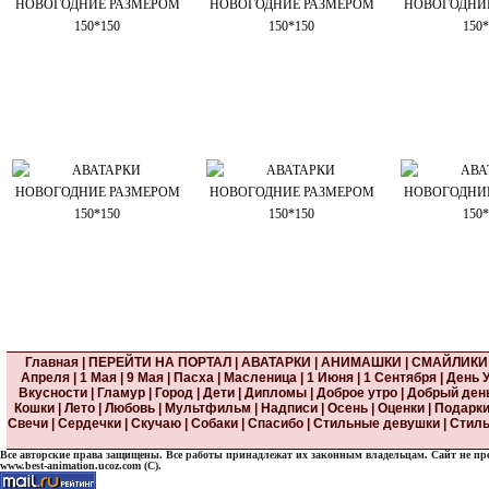
Главная
|
ПЕРЕЙТИ НА ПОРТАЛ
|
АВАТАРКИ
|
АНИМАШКИ
|
СМАЙЛИКИ
Апреля
|
1 Мая
|
9 Мая
|
Пасха
|
Масленица
|
1 Июня
|
1 Сентября
|
День 
Вкусности
|
Гламур
|
Город
|
Дети
|
Дипломы
|
Доброе утро
|
Добрый ден
Кошки
|
Лето
|
Любовь
|
Мультфильм
|
Надписи
|
Осень
|
Оценки
|
Подарк
Свечи
|
Сердечки
|
Скучаю
|
Собаки
|
Спасибо
|
Стильные девушки
|
Стиль
Все авторские права защищены. Все работы принадлежат их законным владельцам. Сайт не прете
www.best-animation.ucoz.com (C).