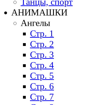
Танцы, спорт
АНИМАШКИ
Ангелы
Стр. 1
Стр. 2
Стр. 3
Стр. 4
Стр. 5
Стр. 6
Стр. 7