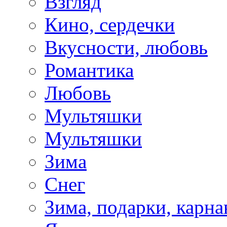
Взгляд
Кино, сердечки
Вкусности, любовь
Романтика
Любовь
Мультяшки
Мультяшки
Зима
Снег
Зима, подарки, карна