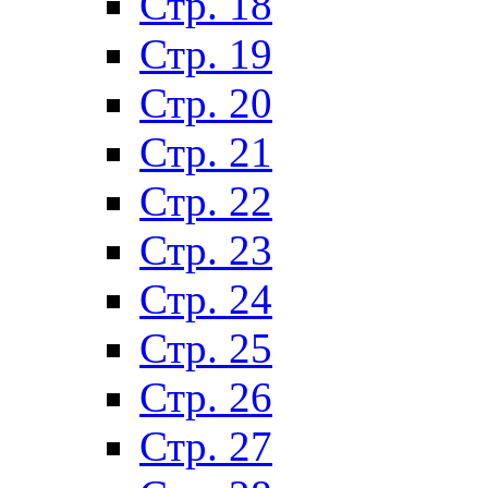
Стр. 18
Стр. 19
Стр. 20
Стр. 21
Стр. 22
Стр. 23
Стр. 24
Стр. 25
Стр. 26
Стр. 27