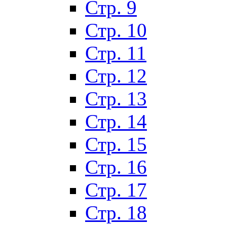
Стр. 9
Стр. 10
Стр. 11
Стр. 12
Стр. 13
Стр. 14
Стр. 15
Стр. 16
Стр. 17
Стр. 18