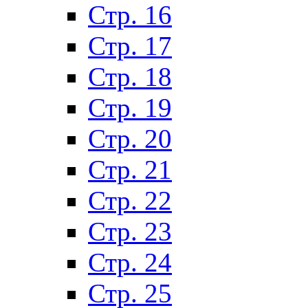
Стр. 16
Стр. 17
Стр. 18
Стр. 19
Стр. 20
Стр. 21
Стр. 22
Стр. 23
Стр. 24
Стр. 25