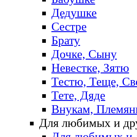
Дедушке
Сестре
Брату
Дочке, Сыну
Невестке, Зятю
Тестю, Теще, Св
Тете, Дяде
Внукам, Племян
Для любимых и др
Для любимых и 