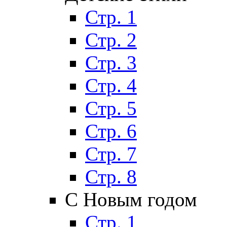
Стр. 1
Стр. 2
Стр. 3
Стр. 4
Стр. 5
Стр. 6
Стр. 7
Стр. 8
С Новым годом
Стр. 1