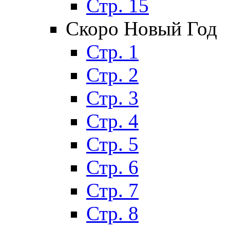
Стр. 15
Скоро Новый Год
Стр. 1
Стр. 2
Стр. 3
Стр. 4
Стр. 5
Стр. 6
Стр. 7
Стр. 8