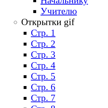
Начальнику
Учителю
Открытки gif
Стр. 1
Стр. 2
Стр. 3
Стр. 4
Стр. 5
Стр. 6
Стр. 7