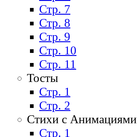
Стр. 7
Стр. 8
Стр. 9
Стр. 10
Стр. 11
Тосты
Стр. 1
Стр. 2
Стихи с Анимациями
Стр. 1