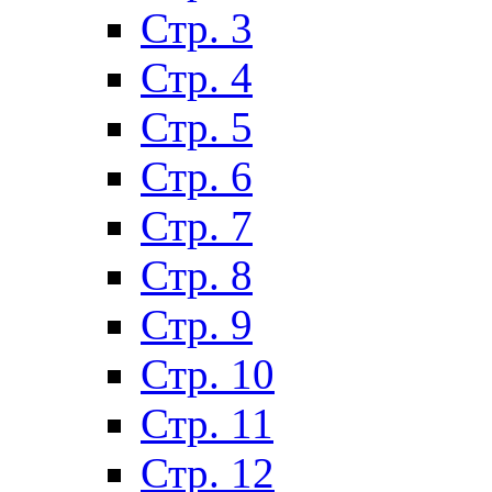
Стр. 3
Стр. 4
Стр. 5
Стр. 6
Стр. 7
Стр. 8
Стр. 9
Стр. 10
Стр. 11
Стр. 12