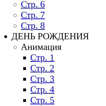
Стр. 6
Стр. 7
Стр. 8
ДЕНЬ РОЖДЕНИЯ
Анимация
Стр. 1
Стр. 2
Стр. 3
Стр. 4
Стр. 5