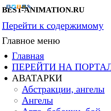
BEST-ANIMATION.RU
Перейти к содержимому
Главное меню
Главная
ПЕРЕЙТИ НА ПОРТА
АВАТАРКИ
Абстракции, ангелы
Ангелы