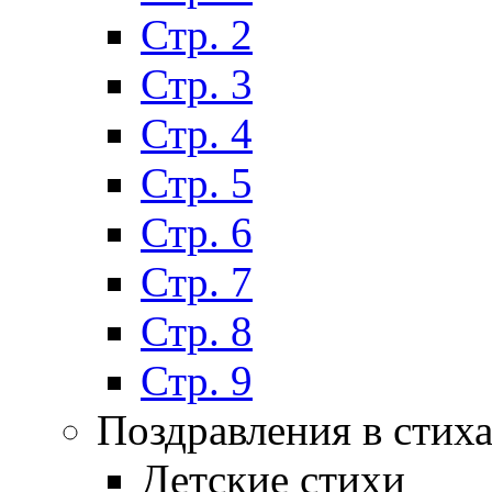
Стр. 2
Стр. 3
Стр. 4
Стр. 5
Стр. 6
Стр. 7
Стр. 8
Стр. 9
Поздравления в стих
Детские стихи