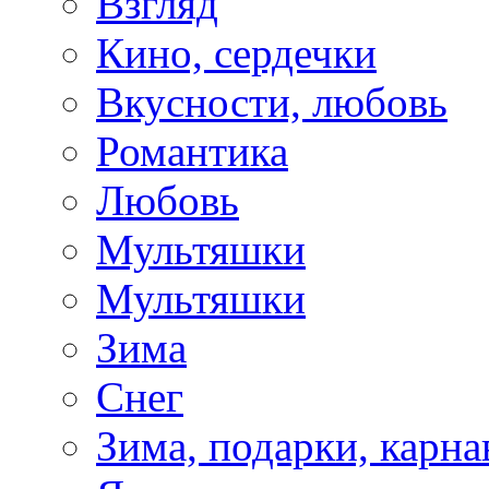
Взгляд
Кино, сердечки
Вкусности, любовь
Романтика
Любовь
Мультяшки
Мультяшки
Зима
Снег
Зима, подарки, карна