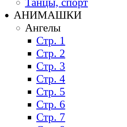
Танцы, спорт
АНИМАШКИ
Ангелы
Стр. 1
Стр. 2
Стр. 3
Стр. 4
Стр. 5
Стр. 6
Стр. 7