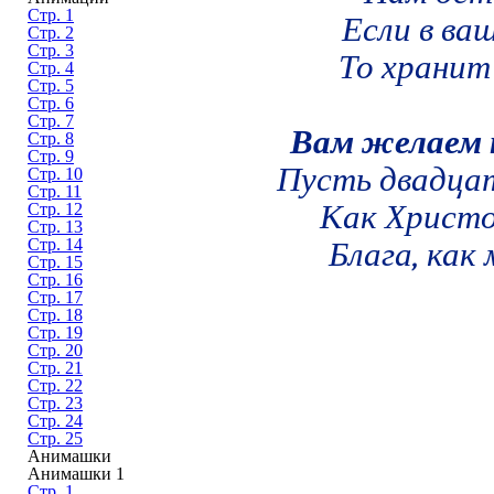
Стр. 1
Если в ва
Стр. 2
Стр. 3
То хранит
Стр. 4
Стр. 5
Стр. 6
Стр. 7
Вам желаем 
Стр. 8
Стр. 9
Пусть двадца
Стр. 10
Стр. 11
Как Христо
Стр. 12
Стр. 13
Стр. 14
Блага, как
Стр. 15
Стр. 16
Стр. 17
Стр. 18
Стр. 19
Стр. 20
Стр. 21
Стр. 22
Стр. 23
Стр. 24
Стр. 25
Анимашки
Анимашки 1
Стр. 1