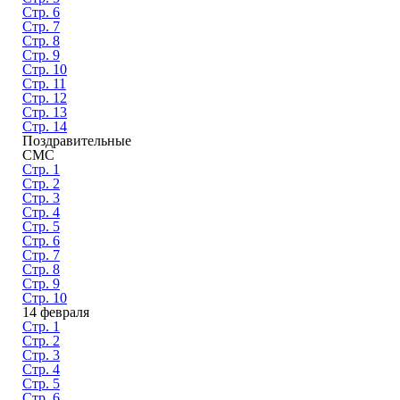
Стр. 6
Стр. 7
Стр. 8
Стр. 9
Стр. 10
Стр. 11
Стр. 12
Стр. 13
Стр. 14
Поздравительные
СМС
Стр. 1
Стр. 2
Стр. 3
Стр. 4
Стр. 5
Стр. 6
Стр. 7
Стр. 8
Стр. 9
Стр. 10
14 февраля
Стр. 1
Стр. 2
Стр. 3
Стр. 4
Стр. 5
Стр. 6