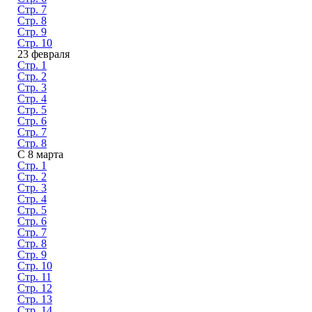
Стр. 7
Стр. 8
Стр. 9
Стр. 10
23 февраля
Стр. 1
Стр. 2
Стр. 3
Стр. 4
Стр. 5
Стр. 6
Стр. 7
Стр. 8
С 8 марта
Стр. 1
Стр. 2
Стр. 3
Стр. 4
Стр. 5
Стр. 6
Стр. 7
Стр. 8
Стр. 9
Стр. 10
Стр. 11
Стр. 12
Стр. 13
Стр. 14