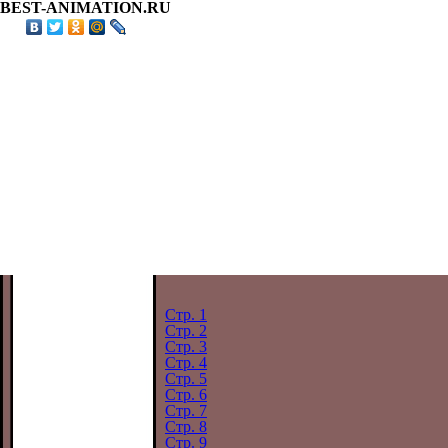
BEST-ANIMATION.RU
Перейти к содержимому
Главное меню
Стр. 1
Главная
Стр. 2
ПЕРЕЙТИ НА
Стр. 3
ПОРТАЛ
Стр. 4
АВАТАРКИ
Стр. 5
Абстракции,
Стр. 6
ангелы
Стр. 7
Ангелы
Стр. 8
Авто, бабочки,
Стр. 9
бой