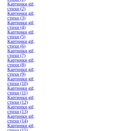
Картинки gif,
стихи (2)
Картинки gif,
стихи (3)
Картинки gif,
стихи (4)
Картинки gif,
стихи (5)
Картинки gif,
стихи (6)
Картинки gif,
стихи (7)
Картинки gif,
стихи (8)
Картинки gif,
стихи (9)
Картинки gif,
стихи (10)
Картинки gif,
стихи (11)
Картинки gif,
стихи (12)
Картинки gif,
стихи (13)
Картинки gif,
стихи (14)
Картинки gif,
стихи (15)