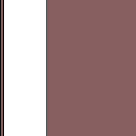
Деньги
Стр. 1
Дети
Стр. 1
Стр. 2
Стр. 3
Стр. 4
Еда
Стр. 1
Стр. 2
Стр. 3
Стр. 4
Животные
Стр. 1
Стр. 2
Стр. 3
Стр. 4
Любовь
Стр. 1
Стр. 2
Стр. 3
Стр. 4
СМАЙЛИКИ
Стр. 1
Стр. 2
Стр. 3
Стр. 4
Стр. 5