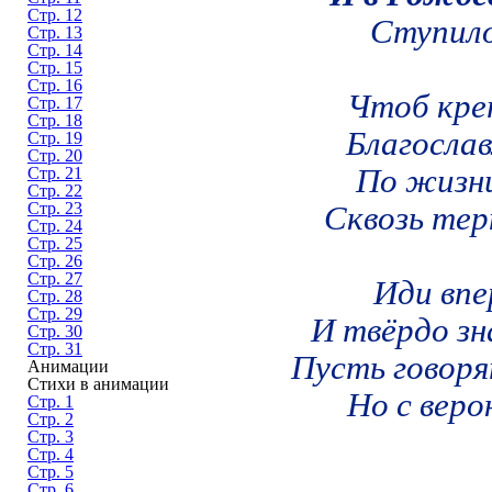
Стр. 12
Ступило
Стр. 13
Стр. 14
Стр. 15
Стр. 16
Чтоб креп
Стр. 17
Стр. 18
Благослав
Стр. 19
Стр. 20
По жизни
Стр. 21
Стр. 22
Стр. 23
Сквозь тер
Стр. 24
Стр. 25
Стр. 26
Стр. 27
Иди впе
Стр. 28
Стр. 29
И твёрдо зн
Стр. 30
Стр. 31
Пусть говорят
Анимации
Стихи в анимации
Но с веро
Стр. 1
Стр. 2
Стр. 3
Стр. 4
Стр. 5
Стр. 6