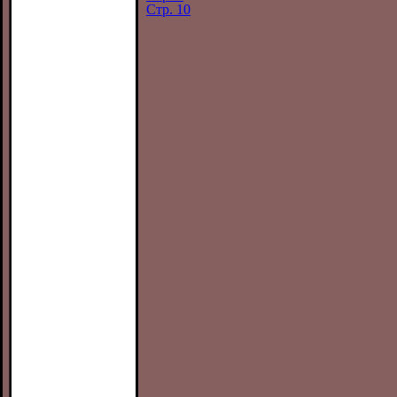
Стр. 10
Чтение, цветы
Цветы, дети
Девушки
Дождь, драг-ти,
драконы
Еда, жесты,
космос
Животные
Гламур
Гламур, осень
Глаза
Взгляд
Кино, сердечки
Вкусности,
любовь
Романтика
Любовь
Мультяшки
Мультяшки
Зима
Снег
Зима, подарки,
карнавал
Яркие краски
Радость
Позитив
Приколы
Цветы