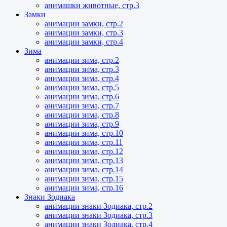
анимашки животные, стр.3
Замки
анимации замки, стр.2
анимации замки, стр.3
анимации замки, стр.4
Зима
анимации зима, стр.2
анимации зима, стр.3
анимации зима, стр.4
анимации зима, стр.5
анимации зима, стр.6
анимации зима, стр.7
анимации зима, стр.8
анимации зима, стр.9
анимации зима, стр.10
анимации зима, стр.11
анимации зима, стр.12
анимации зима, стр.13
анимации зима, стр.14
анимации зима, стр.15
анимации зима, стр.16
Знаки Зодиака
анимации знаки Зодиака, стр.2
анимации знаки Зодиака, стр.3
анимации знаки Зодиака, стр.4