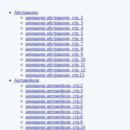
Абстракции
анимации абстракции, стр. 2
анимации абстракции, стр. 3
анимации абстракции, стр. 4
анимации абстракции, стр. 5
анимации абстракции, стр. 6
анимации абстракции, стр. 7
анимации абстракции, стр. 8
анимации абстракции, стр. 9
анимации абстракции, стр. 10
анимации абстракции, стр. 11
анимации абстракции, стр. 12
анимации абстракции, стр.13
Автомобили
анимации автомобили, стр.2
анимации автомобили, стр.3
анимации автомобили, стр.4
анимации автомобили, стр.5
анимации автомобили, стр.6
анимации автомобили, стр.7
анимации автомобили, стр.8
анимации автомобили, стр.9
анимации автомобили, стр.10