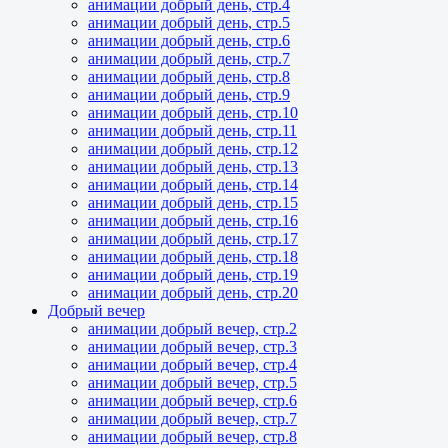
анимации добрый день, стр.4
анимации добрый день, стр.5
анимации добрый день, стр.6
анимации добрый день, стр.7
анимации добрый день, стр.8
анимации добрый день, стр.9
анимации добрый день, стр.10
анимации добрый день, стр.11
анимации добрый день, стр.12
анимации добрый день, стр.13
анимации добрый день, стр.14
анимации добрый день, стр.15
анимации добрый день, стр.16
анимации добрый день, стр.17
анимации добрый день, стр.18
анимации добрый день, стр.19
анимации добрый день, стр.20
Добрый вечер
анимации добрый вечер, стр.2
анимации добрый вечер, стр.3
анимации добрый вечер, стр.4
анимации добрый вечер, стр.5
анимации добрый вечер, стр.6
анимации добрый вечер, стр.7
анимации добрый вечер, стр.8