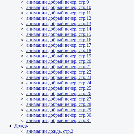
анимации добрый вечер, стр.9
анимации добрый вечер, стр.10
анимации добрый вечер, стр.11
анимации добрый вечер, стр.12
анимации добрый вечер, стр.13
анимации добрый вечер, стр.14
анимации добрый вечер, стр.15
анимации добрый вечер, стр.16
анимации добрый вечер, стр.17
анимации добрый вечер, стр.18
анимации добрый вечер, стр.19
анимации добрый вечер, стр.20
анимации добрый вечер, стр.21
анимации добрый вечер, стр.22
анимации добрый вечер, стр.23
анимации добрый вечер, стр.24
анимации добрый вечер, стр.25
анимации добрый вечер, стр.26
анимации добрый вечер, стр.27
анимации добрый вечер, стр.28
анимации добрый вечер, стр.29
анимации добрый вечер, стр.30
анимации добрый вечер, стр.31
Дождь
анимации дождь, стр.2