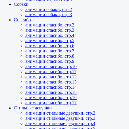
Собаки
анимации собаки, стр.2
анимации собаки, стр.3
Спасибо
анимации спасибо, стр.2
анимации спасибо, стр.3
анимации спасибо, стр.4
анимации спасибо, стр.5
анимации спасибо, стр.6
анимации спасибо, стр.7
анимации спасибо, стр.8
анимации спасибо, стр.9
анимации спасибо, стр.10
анимации спасибо, стр.11
анимации спасибо, стр.12
анимации спасибо, стр.13
анимации спасибо, стр.14
анимации спасибо, стр.15
анимации спасибо, стр.16
анимации спасибо, стр.17
Стильные девушки
анимации стильные девушки, стр.2
анимации стильные девушки, стр.3
анимации стильные девушки, стр.4
анимации стильные девушки, стр.5