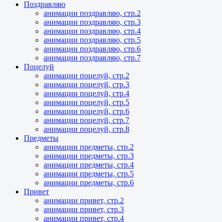
Поздравляю
анимации поздравляю, стр.2
анимации поздравляю, стр.3
анимации поздравляю, стр.4
анимации поздравляю, стр.5
анимации поздравляю, стр.6
анимации поздравляю, стр.7
Поцелуй
анимации поцелуй, стр.2
анимации поцелуй, стр.3
анимации поцелуй, стр.4
анимации поцелуй, стр.5
анимации поцелуй, стр.6
анимации поцелуй, стр.7
анимации поцелуй, стр.8
Предметы
анимации предметы, стр.2
анимации предметы, стр.3
анимации предметы, стр.4
анимации предметы, стр.5
анимации предметы, стр.6
Привет
анимации привет, стр.2
анимации привет, стр.3
анимации привет, стр.4