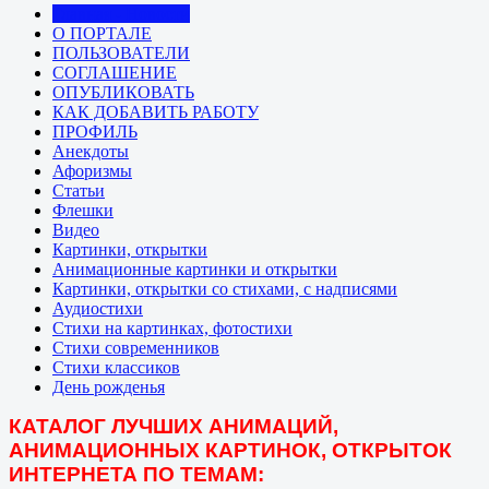
Главная - Новости
О ПОРТАЛЕ
ПОЛЬЗОВАТЕЛИ
СОГЛАШЕНИЕ
ОПУБЛИКОВАТЬ
КАК ДОБАВИТЬ РАБОТУ
ПРОФИЛЬ
Анекдоты
Афоризмы
Статьи
Флешки
Видео
Картинки, открытки
Анимационные картинки и открытки
Картинки, открытки со стихами, с надписями
Аудиостихи
Стихи на картинках, фотостихи
Стихи современников
Стихи классиков
День рожденья
КАТАЛОГ ЛУЧШИХ АНИМАЦИЙ,
АНИМАЦИОННЫХ КАРТИНОК, ОТКРЫТОК
ИНТЕРНЕТА ПО ТЕМАМ: