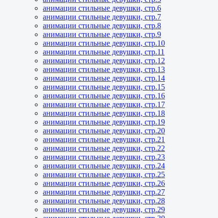
анимации стильные девушки, стр.6
анимации стильные девушки, стр.7
анимации стильные девушки, стр.8
анимации стильные девушки, стр.9
анимации стильные девушки, стр.10
анимации стильные девушки, стр.11
анимации стильные девушки, стр.12
анимации стильные девушки, стр.13
анимации стильные девушки, стр.14
анимации стильные девушки, стр.15
анимации стильные девушки, стр.16
анимации стильные девушки, стр.17
анимации стильные девушки, стр.18
анимации стильные девушки, стр.19
анимации стильные девушки, стр.20
анимации стильные девушки, стр.21
анимации стильные девушки, стр.22
анимации стильные девушки, стр.23
анимации стильные девушки, стр.24
анимации стильные девушки, стр.25
анимации стильные девушки, стр.26
анимации стильные девушки, стр.27
анимации стильные девушки, стр.28
анимации стильные девушки, стр.29