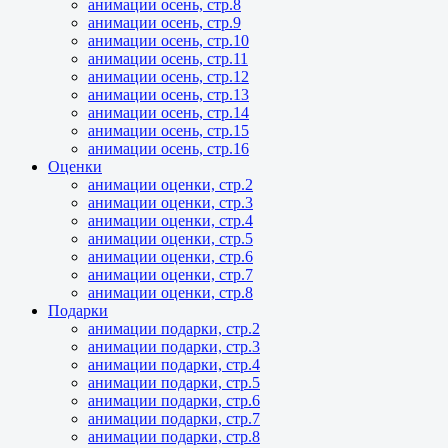
анимации осень, стр.8
анимации осень, стр.9
анимации осень, стр.10
анимации осень, стр.11
анимации осень, стр.12
анимации осень, стр.13
анимации осень, стр.14
анимации осень, стр.15
анимации осень, стр.16
Оценки
анимации оценки, стр.2
анимации оценки, стр.3
анимации оценки, стр.4
анимации оценки, стр.5
анимации оценки, стр.6
анимации оценки, стр.7
анимации оценки, стр.8
Подарки
анимации подарки, стр.2
анимации подарки, стр.3
анимации подарки, стр.4
анимации подарки, стр.5
анимации подарки, стр.6
анимации подарки, стр.7
анимации подарки, стр.8