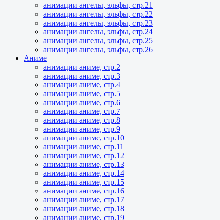
анимации ангелы, эльфы, стр.21
анимации ангелы, эльфы, стр.22
анимации ангелы, эльфы, стр.23
анимации ангелы, эльфы, стр.24
анимации ангелы, эльфы, стр.25
анимации ангелы, эльфы, стр.26
Аниме
анимации аниме, стр.2
анимации аниме, стр.3
анимации аниме, стр.4
анимации аниме, стр.5
анимации аниме, стр.6
анимации аниме, стр.7
анимации аниме, стр.8
анимации аниме, стр.9
анимации аниме, стр.10
анимации аниме, стр.11
анимации аниме, стр.12
анимации аниме, стр.13
анимации аниме, стр.14
анимации аниме, стр.15
анимации аниме, стр.16
анимации аниме, стр.17
анимации аниме, стр.18
анимации аниме, стр.19