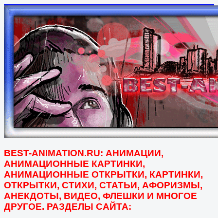
BEST-ANIMATION.RU: АНИМАЦИИ,
АНИМАЦИОННЫЕ КАРТИНКИ,
АНИМАЦИОННЫЕ ОТКРЫТКИ, КАРТИНКИ,
ОТКРЫТКИ, СТИХИ, СТАТЬИ, АФОРИЗМЫ,
АНЕКДОТЫ, ВИДЕО, ФЛЕШКИ И МНОГОЕ
ДРУГОЕ. РАЗДЕЛЫ САЙТА: