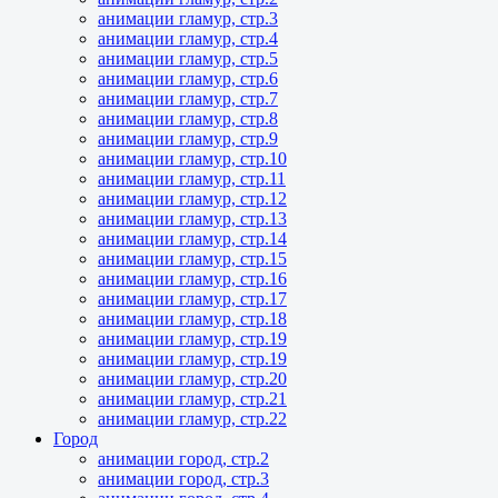
анимации гламур, стр.3
анимации гламур, стр.4
анимации гламур, стр.5
анимации гламур, стр.6
анимации гламур, стр.7
анимации гламур, стр.8
анимации гламур, стр.9
анимации гламур, стр.10
анимации гламур, стр.11
анимации гламур, стр.12
анимации гламур, стр.13
анимации гламур, стр.14
анимации гламур, стр.15
анимации гламур, стр.16
анимации гламур, стр.17
анимации гламур, стр.18
анимации гламур, стр.19
анимации гламур, стр.19
анимации гламур, стр.20
анимации гламур, стр.21
анимации гламур, стр.22
Город
анимации город, стр.2
анимации город, стр.3