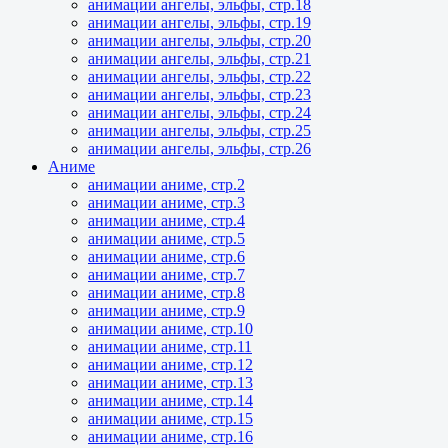
анимации ангелы, эльфы, стр.18
анимации ангелы, эльфы, стр.19
анимации ангелы, эльфы, стр.20
анимации ангелы, эльфы, стр.21
анимации ангелы, эльфы, стр.22
анимации ангелы, эльфы, стр.23
анимации ангелы, эльфы, стр.24
анимации ангелы, эльфы, стр.25
анимации ангелы, эльфы, стр.26
Аниме
анимации аниме, стр.2
анимации аниме, стр.3
анимации аниме, стр.4
анимации аниме, стр.5
анимации аниме, стр.6
анимации аниме, стр.7
анимации аниме, стр.8
анимации аниме, стр.9
анимации аниме, стр.10
анимации аниме, стр.11
анимации аниме, стр.12
анимации аниме, стр.13
анимации аниме, стр.14
анимации аниме, стр.15
анимации аниме, стр.16