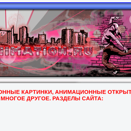
ОННЫЕ КАРТИНКИ, АНИМАЦИОННЫЕ ОТКРЫТКИ
МНОГОЕ ДРУГОЕ. РАЗДЕЛЫ САЙТА: