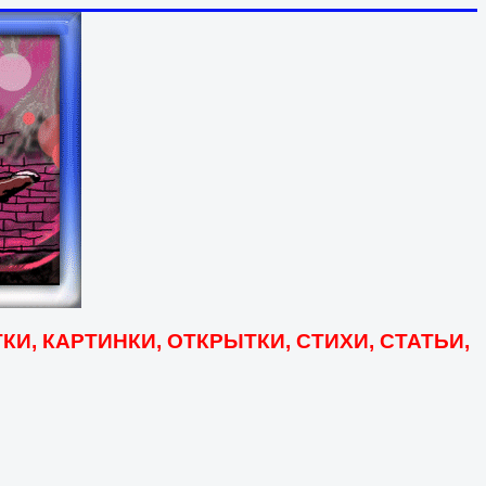
, КАРТИНКИ, ОТКРЫТКИ, СТИХИ, СТАТЬИ,