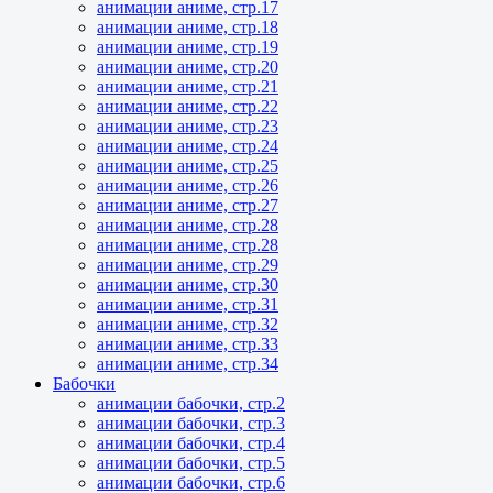
анимации аниме, стр.17
анимации аниме, стр.18
анимации аниме, стр.19
анимации аниме, стр.20
анимации аниме, стр.21
анимации аниме, стр.22
анимации аниме, стр.23
анимации аниме, стр.24
анимации аниме, стр.25
анимации аниме, стр.26
анимации аниме, стр.27
анимации аниме, стр.28
анимации аниме, стр.28
анимации аниме, стр.29
анимации аниме, стр.30
анимации аниме, стр.31
анимации аниме, стр.32
анимации аниме, стр.33
анимации аниме, стр.34
Бабочки
анимации бабочки, стр.2
анимации бабочки, стр.3
анимации бабочки, стр.4
анимации бабочки, стр.5
анимации бабочки, стр.6