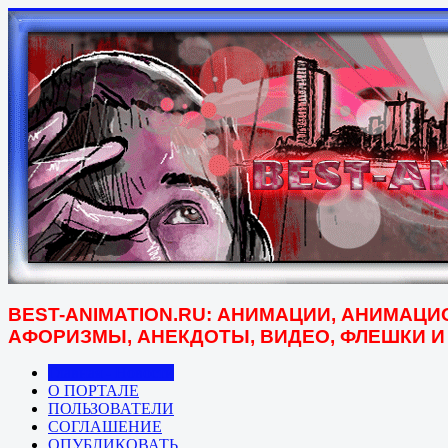
BEST-ANIMATION.RU: АНИМАЦИИ, АНИМАЦИ
АФОРИЗМЫ, АНЕКДОТЫ, ВИДЕО, ФЛЕШКИ И 
Главная - Новости
О ПОРТАЛЕ
ПОЛЬЗОВАТЕЛИ
СОГЛАШЕНИЕ
ОПУБЛИКОВАТЬ