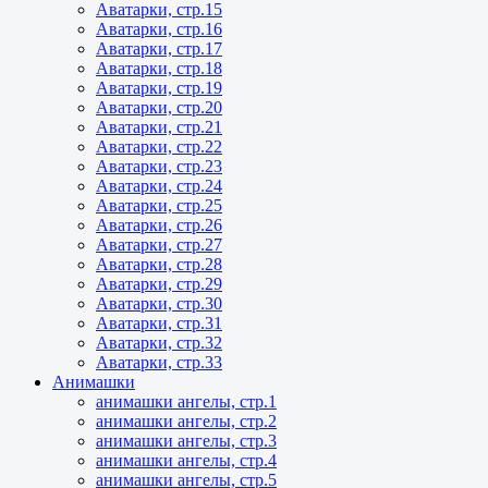
Аватарки, стр.15
Аватарки, стр.16
Аватарки, стр.17
Аватарки, стр.18
Аватарки, стр.19
Аватарки, стр.20
Аватарки, стр.21
Аватарки, стр.22
Аватарки, стр.23
Аватарки, стр.24
Аватарки, стр.25
Аватарки, стр.26
Аватарки, стр.27
Аватарки, стр.28
Аватарки, стр.29
Аватарки, стр.30
Аватарки, стр.31
Аватарки, стр.32
Аватарки, стр.33
Анимашки
анимашки ангелы, стр.1
анимашки ангелы, стр.2
анимашки ангелы, стр.3
анимашки ангелы, стр.4
анимашки ангелы, стр.5