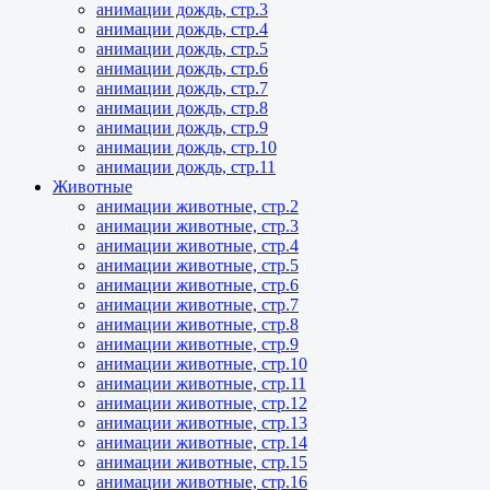
анимации дождь, стр.3
анимации дождь, стр.4
анимации дождь, стр.5
анимации дождь, стр.6
анимации дождь, стр.7
анимации дождь, стр.8
анимации дождь, стр.9
анимации дождь, стр.10
анимации дождь, стр.11
Животные
анимации животные, стр.2
анимации животные, стр.3
анимации животные, стр.4
анимации животные, стр.5
анимации животные, стр.6
анимации животные, стр.7
анимации животные, стр.8
анимации животные, стр.9
анимации животные, стр.10
анимации животные, стр.11
анимации животные, стр.12
анимации животные, стр.13
анимации животные, стр.14
анимации животные, стр.15
анимации животные, стр.16