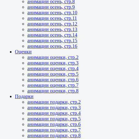
анимации осень, стр.8
анимации осень, стр.9
анимации осень, стр.10
анимации осень, стр.11
анимации осень, стр.12
анимации осень, стр.13
анимации осень, стр.14
анимации осень, стр.15
анимации осень, стр.16
Оценки
анимации оценки, стр.2
анимации оценки, стр.3
анимации оценки, стр.4
анимации оценки, стр.5
анимации оценки, стр.6
анимации оценки, стр.7
анимации оценки, стр.8
Подарки
анимации подарки, стр.2
анимации подарки, стр.3
анимации подарки, стр.4
анимации подарки, стр.5
анимации подарки, стр.6
анимации подарки, стр.7
анимации подарки, стр.8