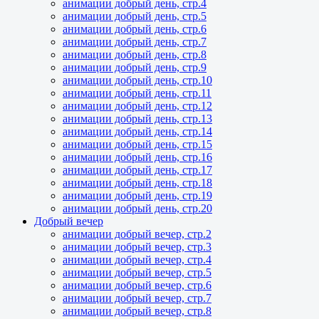
анимации добрый день, стр.4
анимации добрый день, стр.5
анимации добрый день, стр.6
анимации добрый день, стр.7
анимации добрый день, стр.8
анимации добрый день, стр.9
анимации добрый день, стр.10
анимации добрый день, стр.11
анимации добрый день, стр.12
анимации добрый день, стр.13
анимации добрый день, стр.14
анимации добрый день, стр.15
анимации добрый день, стр.16
анимации добрый день, стр.17
анимации добрый день, стр.18
анимации добрый день, стр.19
анимации добрый день, стр.20
Добрый вечер
анимации добрый вечер, стр.2
анимации добрый вечер, стр.3
анимации добрый вечер, стр.4
анимации добрый вечер, стр.5
анимации добрый вечер, стр.6
анимации добрый вечер, стр.7
анимации добрый вечер, стр.8