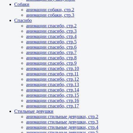
Собаки
анимации собаки, стр.2
анимации собаки, стр.3
Спасибо
анимации спасибо, стр.2
анимации спасибо, стр.3
анимации спасибо, стр.4
анимации спасибо, стр.5
анимации спасибо, стр.6
анимации спасибо, стр.7
анимации спасибо, стр.8
анимации спасибо, стр.9
анимации спасибо, стр.10
анимации спасибо, стр.11
анимации спасибо, стр.12
анимации спасибо, стр.13
анимации спасибо, стр.14
анимации спасибо, стр.15
анимации спасибо, стр.16
анимации спасибо, стр.17
Стильные девушки
анимации стильные девушки, стр.2
анимации стильные девушки, стр.3
анимации стильные девушки, стр.4
анимации стильные девушки, стр.5