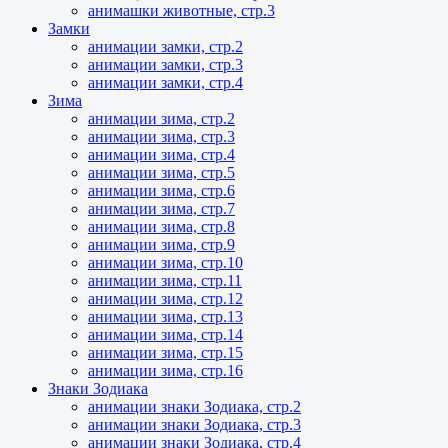
анимашки животные, стр.3
Замки
анимации замки, стр.2
анимации замки, стр.3
анимации замки, стр.4
Зима
анимации зима, стр.2
анимации зима, стр.3
анимации зима, стр.4
анимации зима, стр.5
анимации зима, стр.6
анимации зима, стр.7
анимации зима, стр.8
анимации зима, стр.9
анимации зима, стр.10
анимации зима, стр.11
анимации зима, стр.12
анимации зима, стр.13
анимации зима, стр.14
анимации зима, стр.15
анимации зима, стр.16
Знаки Зодиака
анимации знаки Зодиака, стр.2
анимации знаки Зодиака, стр.3
анимации знаки Зодиака, стр.4