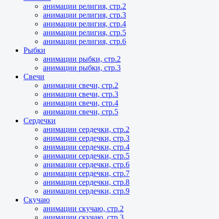
анимации религия, стр.2
анимации религия, стр.3
анимации религия, стр.4
анимации религия, стр.5
анимации религия, стр.6
Рыбки
анимации рыбки, стр.2
анимации рыбки, стр.3
Свечи
анимации свечи, стр.2
анимации свечи, стр.3
анимации свечи, стр.4
анимации свечи, стр.5
Сердечки
анимации сердечки, стр.2
анимации сердечки, стр.3
анимации сердечки, стр.4
анимации сердечки, стр.5
анимации сердечки, стр.6
анимации сердечки, стр.7
анимации сердечки, стр.8
анимации сердечки, стр.9
Скучаю
анимации скучаю, стр.2
анимации скучаю, стр.3