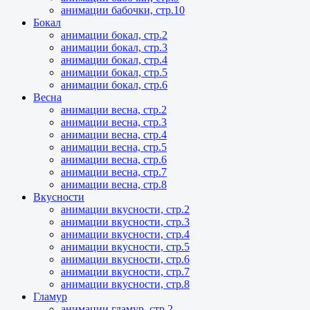
анимации бабочки, стр.10
Бокал
анимации бокал, стр.2
анимации бокал, стр.3
анимации бокал, стр.4
анимации бокал, стр.5
анимации бокал, стр.6
Весна
анимации весна, стр.2
анимации весна, стр.3
анимации весна, стр.4
анимации весна, стр.5
анимации весна, стр.6
анимации весна, стр.7
анимации весна, стр.8
Вкусности
анимации вкусности, стр.2
анимации вкусности, стр.3
анимации вкусности, стр.4
анимации вкусности, стр.5
анимации вкусности, стр.6
анимации вкусности, стр.7
анимации вкусности, стр.8
Гламур
анимации гламур, стр.2