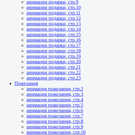
анимации подарки, стр.9
анимации подарки, стр.10
анимации подарки, стр.11
анимации подарки, стр.12
анимации подарки, стр.13
анимации подарки, стр.14
анимации подарки, стр.15
анимации подарки, стр.16
анимации подарки, стр.17
анимации подарки, стр.18
анимации подарки, стр.19
анимации подарки, стр.20
анимации подарки, стр.21
анимации подарки, стр.22
анимации подарки, стр.23
Пожелания
анимация пожелания, стр.2
анимация пожелания, стр.3
анимация пожелания, стр.4
анимация пожелания, стр.5
анимация пожелания, стр.6
анимация пожелания, стр.7
анимация пожелания, стр.8
анимация пожелания, стр.9
анимация пожелания, стр.10