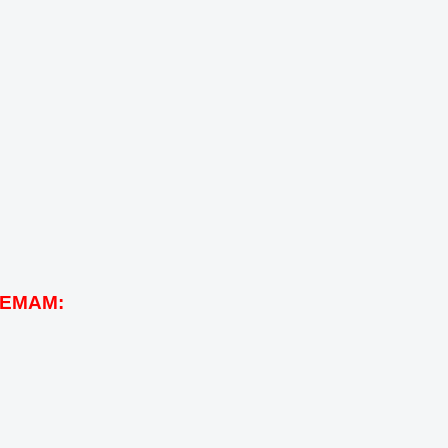
ТЕМАМ: