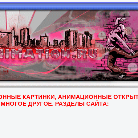
ОННЫЕ КАРТИНКИ, АНИМАЦИОННЫЕ ОТКРЫТКИ
МНОГОЕ ДРУГОЕ. РАЗДЕЛЫ САЙТА: