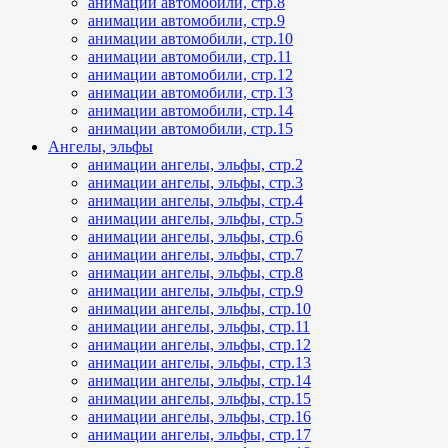
анимации автомобили, стр.8
анимации автомобили, стр.9
анимации автомобили, стр.10
анимации автомобили, стр.11
анимации автомобили, стр.12
анимации автомобили, стр.13
анимации автомобили, стр.14
анимации автомобили, стр.15
Ангелы, эльфы
анимации ангелы, эльфы, стр.2
анимации ангелы, эльфы, стр.3
анимации ангелы, эльфы, стр.4
анимации ангелы, эльфы, стр.5
анимации ангелы, эльфы, стр.6
анимации ангелы, эльфы, стр.7
анимации ангелы, эльфы, стр.8
анимации ангелы, эльфы, стр.9
анимации ангелы, эльфы, стр.10
анимации ангелы, эльфы, стр.11
анимации ангелы, эльфы, стр.12
анимации ангелы, эльфы, стр.13
анимации ангелы, эльфы, стр.14
анимации ангелы, эльфы, стр.15
анимации ангелы, эльфы, стр.16
анимации ангелы, эльфы, стр.17