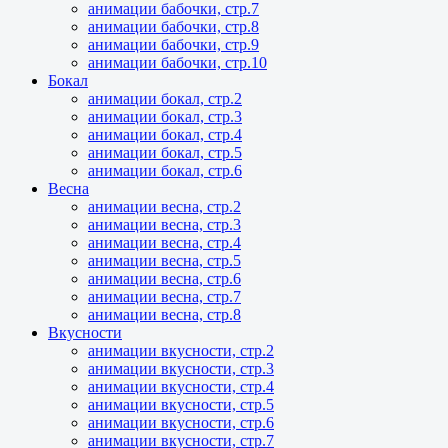
анимации бабочки, стр.7
анимации бабочки, стр.8
анимации бабочки, стр.9
анимации бабочки, стр.10
Бокал
анимации бокал, стр.2
анимации бокал, стр.3
анимации бокал, стр.4
анимации бокал, стр.5
анимации бокал, стр.6
Весна
анимации весна, стр.2
анимации весна, стр.3
анимации весна, стр.4
анимации весна, стр.5
анимации весна, стр.6
анимации весна, стр.7
анимации весна, стр.8
Вкусности
анимации вкусности, стр.2
анимации вкусности, стр.3
анимации вкусности, стр.4
анимации вкусности, стр.5
анимации вкусности, стр.6
анимации вкусности, стр.7