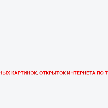
ЫХ КАРТИНОК, ОТКРЫТОК ИНТЕРНЕТА ПО 