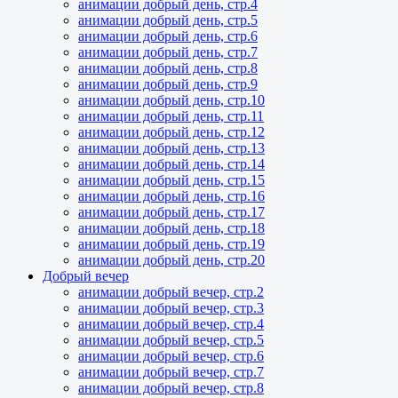
анимации добрый день, стр.4
анимации добрый день, стр.5
анимации добрый день, стр.6
анимации добрый день, стр.7
анимации добрый день, стр.8
анимации добрый день, стр.9
анимации добрый день, стр.10
анимации добрый день, стр.11
анимации добрый день, стр.12
анимации добрый день, стр.13
анимации добрый день, стр.14
анимации добрый день, стр.15
анимации добрый день, стр.16
анимации добрый день, стр.17
анимации добрый день, стр.18
анимации добрый день, стр.19
анимации добрый день, стр.20
Добрый вечер
анимации добрый вечер, стр.2
анимации добрый вечер, стр.3
анимации добрый вечер, стр.4
анимации добрый вечер, стр.5
анимации добрый вечер, стр.6
анимации добрый вечер, стр.7
анимации добрый вечер, стр.8