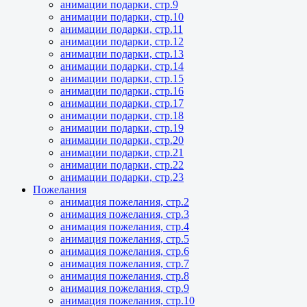
анимации подарки, стр.9
анимации подарки, стр.10
анимации подарки, стр.11
анимации подарки, стр.12
анимации подарки, стр.13
анимации подарки, стр.14
анимации подарки, стр.15
анимации подарки, стр.16
анимации подарки, стр.17
анимации подарки, стр.18
анимации подарки, стр.19
анимации подарки, стр.20
анимации подарки, стр.21
анимации подарки, стр.22
анимации подарки, стр.23
Пожелания
анимация пожелания, стр.2
анимация пожелания, стр.3
анимация пожелания, стр.4
анимация пожелания, стр.5
анимация пожелания, стр.6
анимация пожелания, стр.7
анимация пожелания, стр.8
анимация пожелания, стр.9
анимация пожелания, стр.10