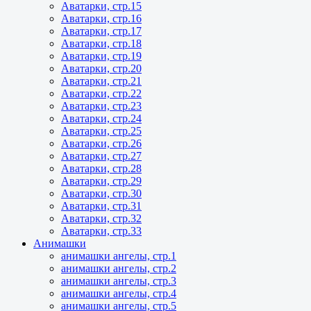
Аватарки, стр.15
Аватарки, стр.16
Аватарки, стр.17
Аватарки, стр.18
Аватарки, стр.19
Аватарки, стр.20
Аватарки, стр.21
Аватарки, стр.22
Аватарки, стр.23
Аватарки, стр.24
Аватарки, стр.25
Аватарки, стр.26
Аватарки, стр.27
Аватарки, стр.28
Аватарки, стр.29
Аватарки, стр.30
Аватарки, стр.31
Аватарки, стр.32
Аватарки, стр.33
Анимашки
анимашки ангелы, стр.1
анимашки ангелы, стр.2
анимашки ангелы, стр.3
анимашки ангелы, стр.4
анимашки ангелы, стр.5