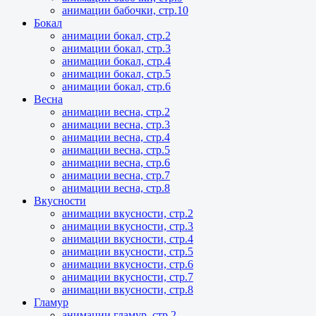
анимации бабочки, стр.10
Бокал
анимации бокал, стр.2
анимации бокал, стр.3
анимации бокал, стр.4
анимации бокал, стр.5
анимации бокал, стр.6
Весна
анимации весна, стр.2
анимации весна, стр.3
анимации весна, стр.4
анимации весна, стр.5
анимации весна, стр.6
анимации весна, стр.7
анимации весна, стр.8
Вкусности
анимации вкусности, стр.2
анимации вкусности, стр.3
анимации вкусности, стр.4
анимации вкусности, стр.5
анимации вкусности, стр.6
анимации вкусности, стр.7
анимации вкусности, стр.8
Гламур
анимации гламур, стр.2