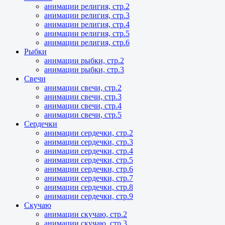
анимации религия, стр.2
анимации религия, стр.3
анимации религия, стр.4
анимации религия, стр.5
анимации религия, стр.6
Рыбки
анимации рыбки, стр.2
анимации рыбки, стр.3
Свечи
анимации свечи, стр.2
анимации свечи, стр.3
анимации свечи, стр.4
анимации свечи, стр.5
Сердечки
анимации сердечки, стр.2
анимации сердечки, стр.3
анимации сердечки, стр.4
анимации сердечки, стр.5
анимации сердечки, стр.6
анимации сердечки, стр.7
анимации сердечки, стр.8
анимации сердечки, стр.9
Скучаю
анимации скучаю, стр.2
анимации скучаю, стр.3