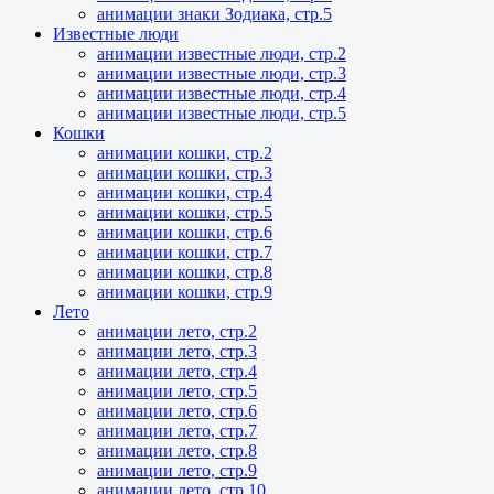
анимации знаки Зодиака, стр.5
Известные люди
анимации известные люди, стр.2
анимации известные люди, стр.3
анимации известные люди, стр.4
анимации известные люди, стр.5
Кошки
анимации кошки, стр.2
анимации кошки, стр.3
анимации кошки, стр.4
анимации кошки, стр.5
анимации кошки, стр.6
анимации кошки, стр.7
анимации кошки, стр.8
анимации кошки, стр.9
Лето
анимации лето, стр.2
анимации лето, стр.3
анимации лето, стр.4
анимации лето, стр.5
анимации лето, стр.6
анимации лето, стр.7
анимации лето, стр.8
анимации лето, стр.9
анимации лето, стр.10