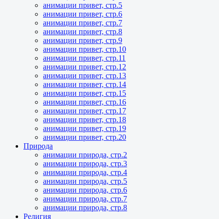
анимации привет, стр.5
анимации привет, стр.6
анимации привет, стр.7
анимации привет, стр.8
анимации привет, стр.9
анимации привет, стр.10
анимации привет, стр.11
анимации привет, стр.12
анимации привет, стр.13
анимации привет, стр.14
анимации привет, стр.15
анимации привет, стр.16
анимации привет, стр.17
анимации привет, стр.18
анимации привет, стр.19
анимации привет, стр.20
Природа
анимации природа, стр.2
анимации природа, стр.3
анимации природа, стр.4
анимации природа, стр.5
анимации природа, стр.6
анимации природа, стр.7
анимации природа, стр.8
Религия