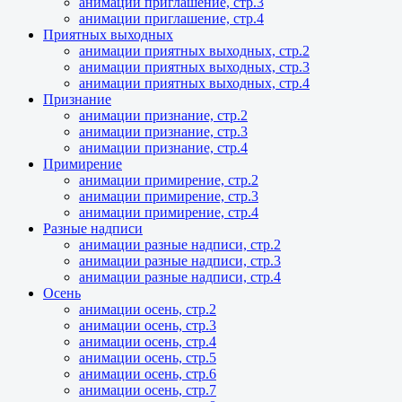
анимации приглашение, стр.3
анимации приглашение, стр.4
Приятных выходных
анимации приятных выходных, стр.2
анимации приятных выходных, стр.3
анимации приятных выходных, стр.4
Признание
анимации признание, стр.2
анимации признание, стр.3
анимации признание, стр.4
Примирение
анимации примирение, стр.2
анимации примирение, стр.3
анимации примирение, стр.4
Разные надписи
анимации разные надписи, стр.2
анимации разные надписи, стр.3
анимации разные надписи, стр.4
Осень
анимации осень, стр.2
анимации осень, стр.3
анимации осень, стр.4
анимации осень, стр.5
анимации осень, стр.6
анимации осень, стр.7