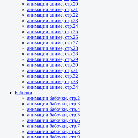
анимации аниме, стр.20
анимации аниме, стр.21
анимации аниме, стр.22
анимации аниме, стр.23
анимации аниме, стр.24
анимации аниме, стр.25
анимации аниме, стр.26
анимации аниме, стр.27
анимации аниме, стр.28
анимации аниме, стр.28
анимации аниме, стр.29
анимации аниме, стр.30
анимации аниме, стр.31
анимации аниме, стр.32
анимации аниме, стр.33
анимации аниме, стр.34
Бабочки
анимации бабочки, стр.2
анимации бабочки, стр.3
анимации бабочки, стр.4
анимации бабочки, стр.5
анимации бабочки, стр.6
анимации бабочки, стр.7
анимации бабочки, стр.8
анимации бабочки, стр.9