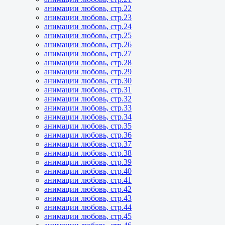
анимации любовь, стр.22
анимации любовь, стр.23
анимации любовь, стр.24
анимации любовь, стр.25
анимации любовь, стр.26
анимации любовь, стр.27
анимации любовь, стр.28
анимации любовь, стр.29
анимации любовь, стр.30
анимации любовь, стр.31
анимации любовь, стр.32
анимации любовь, стр.33
анимации любовь, стр.34
анимации любовь, стр.35
анимации любовь, стр.36
анимации любовь, стр.37
анимации любовь, стр.38
анимации любовь, стр.39
анимации любовь, стр.40
анимации любовь, стр.41
анимации любовь, стр.42
анимации любовь, стр.43
анимации любовь, стр.44
анимации любовь, стр.45