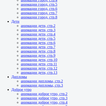
анимации город, стр.4
анимации город, стр.5
анимации город, стр.6
анимации город, стр.7
анимации город, стр.8
Дети
анимации дети, стр.2
анимации дети, стр.3
анимации дети, стр.4
анимации дети, стр.5
анимации дети, стр.6
анимации дети, стр.7
анимации дети, стр.8
анимации дети, стр.9
анимации дети, стр.10
анимации дети, стр.11
анимации дети, стр.12
анимации дети, стр.13
Дипломы
анимации дипломы, стр.2
анимации дипломы, стр.3
Доброе утро
анимации доброе утро, стр.2
анимации доброе утро, стр.3
анимации доброе утро, стр.4