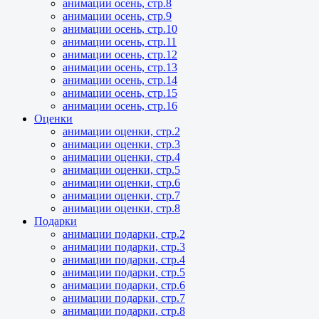
анимации осень, стр.8
анимации осень, стр.9
анимации осень, стр.10
анимации осень, стр.11
анимации осень, стр.12
анимации осень, стр.13
анимации осень, стр.14
анимации осень, стр.15
анимации осень, стр.16
Оценки
анимации оценки, стр.2
анимации оценки, стр.3
анимации оценки, стр.4
анимации оценки, стр.5
анимации оценки, стр.6
анимации оценки, стр.7
анимации оценки, стр.8
Подарки
анимации подарки, стр.2
анимации подарки, стр.3
анимации подарки, стр.4
анимации подарки, стр.5
анимации подарки, стр.6
анимации подарки, стр.7
анимации подарки, стр.8