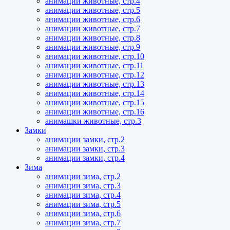
анимации животные, стр.4
анимации животные, стр.5
анимации животные, стр.6
анимации животные, стр.7
анимации животные, стр.8
анимации животные, стр.9
анимации животные, стр.10
анимации животные, стр.11
анимации животные, стр.12
анимации животные, стр.13
анимации животные, стр.14
анимации животные, стр.15
анимации животные, стр.16
анимашки животные, стр.3
Замки
анимации замки, стр.2
анимации замки, стр.3
анимации замки, стр.4
Зима
анимации зима, стр.2
анимации зима, стр.3
анимации зима, стр.4
анимации зима, стр.5
анимации зима, стр.6
анимации зима, стр.7