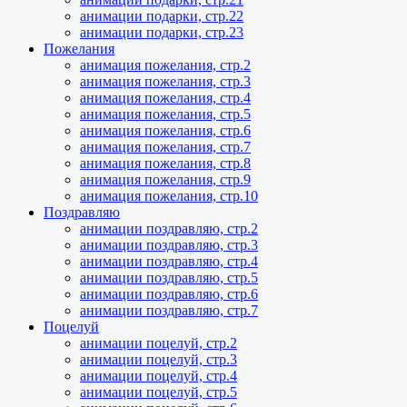
анимации подарки, стр.22
анимации подарки, стр.23
Пожелания
анимация пожелания, стр.2
анимация пожелания, стр.3
анимация пожелания, стр.4
анимация пожелания, стр.5
анимация пожелания, стр.6
анимация пожелания, стр.7
анимация пожелания, стр.8
анимация пожелания, стр.9
анимация пожелания, стр.10
Поздравляю
анимации поздравляю, стр.2
анимации поздравляю, стр.3
анимации поздравляю, стр.4
анимации поздравляю, стр.5
анимации поздравляю, стр.6
анимации поздравляю, стр.7
Поцелуй
анимации поцелуй, стр.2
анимации поцелуй, стр.3
анимации поцелуй, стр.4
анимации поцелуй, стр.5