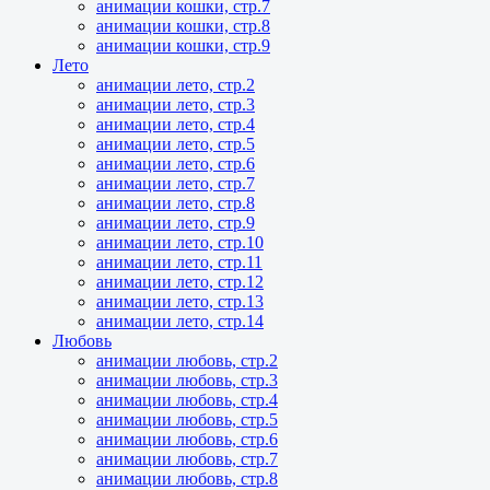
анимации кошки, стр.7
анимации кошки, стр.8
анимации кошки, стр.9
Лето
анимации лето, стр.2
анимации лето, стр.3
анимации лето, стр.4
анимации лето, стр.5
анимации лето, стр.6
анимации лето, стр.7
анимации лето, стр.8
анимации лето, стр.9
анимации лето, стр.10
анимации лето, стр.11
анимации лето, стр.12
анимации лето, стр.13
анимации лето, стр.14
Любовь
анимации любовь, стр.2
анимации любовь, стр.3
анимации любовь, стр.4
анимации любовь, стр.5
анимации любовь, стр.6
анимации любовь, стр.7
анимации любовь, стр.8