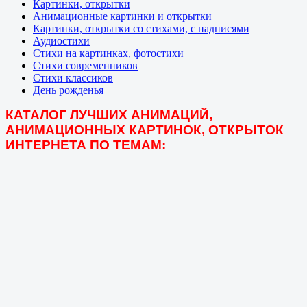
Картинки, открытки
Анимационные картинки и открытки
Картинки, открытки со стихами, с надписями
Аудиостихи
Стихи на картинках, фотостихи
Стихи современников
Стихи классиков
День рожденья
КАТАЛОГ ЛУЧШИХ АНИМАЦИЙ,
АНИМАЦИОННЫХ КАРТИНОК, ОТКРЫТОК
ИНТЕРНЕТА ПО ТЕМАМ: