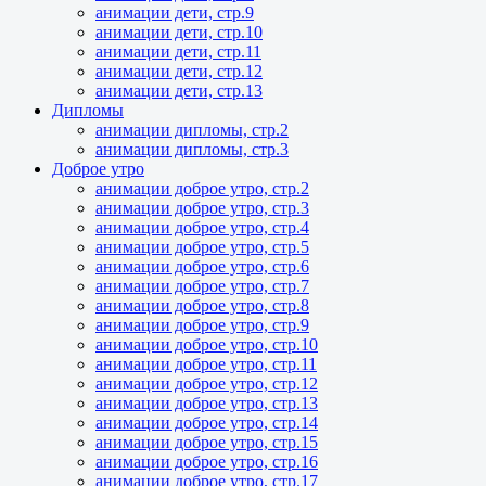
анимации дети, стр.9
анимации дети, стр.10
анимации дети, стр.11
анимации дети, стр.12
анимации дети, стр.13
Дипломы
анимации дипломы, стр.2
анимации дипломы, стр.3
Доброе утро
анимации доброе утро, стр.2
анимации доброе утро, стр.3
анимации доброе утро, стр.4
анимации доброе утро, стр.5
анимации доброе утро, стр.6
анимации доброе утро, стр.7
анимации доброе утро, стр.8
анимации доброе утро, стр.9
анимации доброе утро, стр.10
анимации доброе утро, стр.11
анимации доброе утро, стр.12
анимации доброе утро, стр.13
анимации доброе утро, стр.14
анимации доброе утро, стр.15
анимации доброе утро, стр.16
анимации доброе утро, стр.17