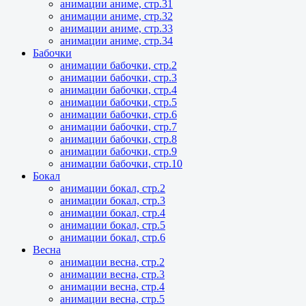
анимации аниме, стр.31
анимации аниме, стр.32
анимации аниме, стр.33
анимации аниме, стр.34
Бабочки
анимации бабочки, стр.2
анимации бабочки, стр.3
анимации бабочки, стр.4
анимации бабочки, стр.5
анимации бабочки, стр.6
анимации бабочки, стр.7
анимации бабочки, стр.8
анимации бабочки, стр.9
анимации бабочки, стр.10
Бокал
анимации бокал, стр.2
анимации бокал, стр.3
анимации бокал, стр.4
анимации бокал, стр.5
анимации бокал, стр.6
Весна
анимации весна, стр.2
анимации весна, стр.3
анимации весна, стр.4
анимации весна, стр.5