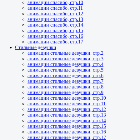
анимации спасибо, стр.10
анимации спасибо, стр.11
анимации спасибо, стр.12
анимации спасибо, стр.13
анимации спасибо, стр.14
анимации спасибо, стр.15
анимации спасибо, стр.16
анимации спасибо, стр.17
Стильные девушки
анимации стильные девушки, стр.2
анимации стильные девушки, стр.3
анимации стильные девушки, стр.4
анимации стильные девушки, стр.5
анимации стильные девушки, стр.6
анимации стильные девушки, стр.7
анимации стильные девушки, стр.8
анимации стильные девушки, стр.9
анимации стильные девушки, стр.10
анимации стильные девушки, стр.11
анимации стильные девушки, стр.12
анимации стильные девушки, стр.13
анимации стильные девушки, стр.14
анимации стильные девушки, стр.15
анимации стильные девушки, стр.16
анимации стильные девушки, стр.17