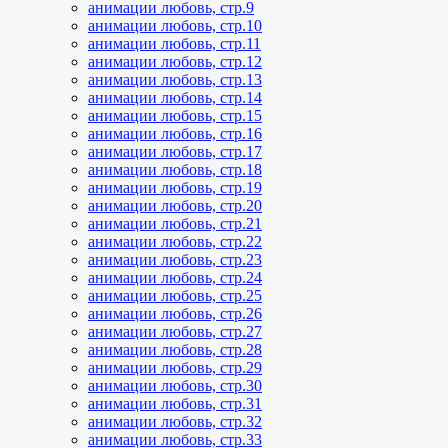
анимации любовь, стр.9
анимации любовь, стр.10
анимации любовь, стр.11
анимации любовь, стр.12
анимации любовь, стр.13
анимации любовь, стр.14
анимации любовь, стр.15
анимации любовь, стр.16
анимации любовь, стр.17
анимации любовь, стр.18
анимации любовь, стр.19
анимации любовь, стр.20
анимации любовь, стр.21
анимации любовь, стр.22
анимации любовь, стр.23
анимации любовь, стр.24
анимации любовь, стр.25
анимации любовь, стр.26
анимации любовь, стр.27
анимации любовь, стр.28
анимации любовь, стр.29
анимации любовь, стр.30
анимации любовь, стр.31
анимации любовь, стр.32
анимации любовь, стр.33