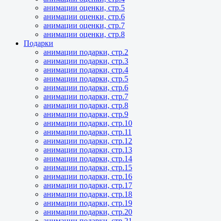
анимации оценки, стр.5
анимации оценки, стр.6
анимации оценки, стр.7
анимации оценки, стр.8
Подарки
анимации подарки, стр.2
анимации подарки, стр.3
анимации подарки, стр.4
анимации подарки, стр.5
анимации подарки, стр.6
анимации подарки, стр.7
анимации подарки, стр.8
анимации подарки, стр.9
анимации подарки, стр.10
анимации подарки, стр.11
анимации подарки, стр.12
анимации подарки, стр.13
анимации подарки, стр.14
анимации подарки, стр.15
анимации подарки, стр.16
анимации подарки, стр.17
анимации подарки, стр.18
анимации подарки, стр.19
анимации подарки, стр.20
анимации подарки, стр.21