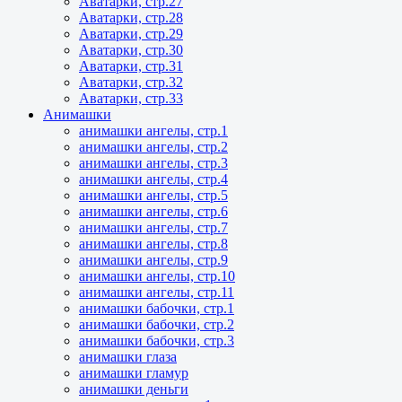
Аватарки, стр.27
Аватарки, стр.28
Аватарки, стр.29
Аватарки, стр.30
Аватарки, стр.31
Аватарки, стр.32
Аватарки, стр.33
Анимашки
анимашки ангелы, стр.1
анимашки ангелы, стр.2
анимашки ангелы, стр.3
анимашки ангелы, стр.4
анимашки ангелы, стр.5
анимашки ангелы, стр.6
анимашки ангелы, стр.7
анимашки ангелы, стр.8
анимашки ангелы, стр.9
анимашки ангелы, стр.10
анимашки ангелы, стр.11
анимашки бабочки, стр.1
анимашки бабочки, стр.2
анимашки бабочки, стр.3
анимашки глаза
анимашки гламур
анимашки деньги