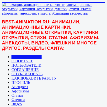
BEST-ANIMATION.RU: АНИМАЦИИ,
АНИМАЦИОННЫЕ КАРТИНКИ,
АНИМАЦИОННЫЕ ОТКРЫТКИ, КАРТИНКИ,
ОТКРЫТКИ, СТИХИ, СТАТЬИ, АФОРИЗМЫ,
АНЕКДОТЫ, ВИДЕО, ФЛЕШКИ И МНОГОЕ
ДРУГОЕ. РАЗДЕЛЫ САЙТА:
Главная - Новости
О ПОРТАЛЕ
ПОЛЬЗОВАТЕЛИ
СОГЛАШЕНИЕ
ОПУБЛИКОВАТЬ
КАК ДОБАВИТЬ РАБОТУ
ПРОФИЛЬ
Анекдоты
Афоризмы
Статьи
Флешки
Видео