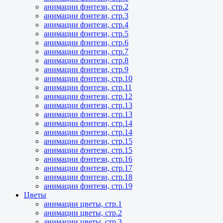
анимации фэнтези, стр.2
анимации фэнтези, стр.3
анимации фэнтези, стр.4
анимации фэнтези, стр.5
анимации фэнтези, стр.6
анимации фэнтези, стр.7
анимации фэнтези, стр.8
анимации фэнтези, стр.9
анимации фэнтези, стр.10
анимации фэнтези, стр.11
анимации фэнтези, стр.12
анимации фэнтези, стр.13
анимации фэнтези, стр.13
анимации фэнтези, стр.14
анимации фэнтези, стр.14
анимации фэнтези, стр.15
анимации фэнтези, стр.15
анимации фэнтези, стр.16
анимации фэнтези, стр.17
анимации фэнтези, стр.18
анимации фэнтези, стр.19
Цветы
анимации цветы, стр.1
анимации цветы, стр.2
анимации цветы, стр.3