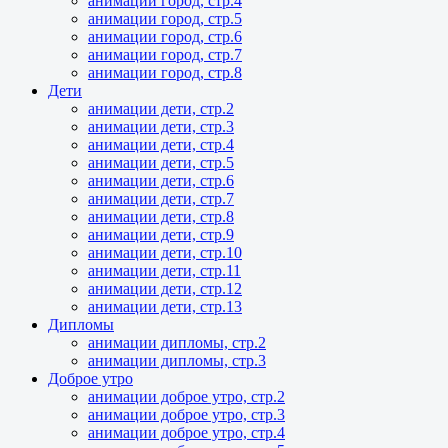
анимации город, стр.4
анимации город, стр.5
анимации город, стр.6
анимации город, стр.7
анимации город, стр.8
Дети
анимации дети, стр.2
анимации дети, стр.3
анимации дети, стр.4
анимации дети, стр.5
анимации дети, стр.6
анимации дети, стр.7
анимации дети, стр.8
анимации дети, стр.9
анимации дети, стр.10
анимации дети, стр.11
анимации дети, стр.12
анимации дети, стр.13
Дипломы
анимации дипломы, стр.2
анимации дипломы, стр.3
Доброе утро
анимации доброе утро, стр.2
анимации доброе утро, стр.3
анимации доброе утро, стр.4