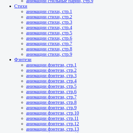
анимации стильные парни, стр.9
Стихи
анимации стихи, стр.1
анимации стихи, стр.2
анимации стихи, стр.3
анимации стихи, стр.4
анимации стихи, стр.5
анимации стихи, стр.6
анимации стихи, стр.7
анимации стихи, стр.8
анимации стихи, стр.9
Фэнтези
анимации фэнтези, стр.1
анимации фэнтези, стр.2
анимации фэнтези, стр.3
анимации фэнтези, стр.4
анимации фэнтези, стр.5
анимации фэнтези, стр.6
анимации фэнтези, стр.7
анимации фэнтези, стр.8
анимации фэнтези, стр.9
анимации фэнтези, стр.10
анимации фэнтези, стр.11
анимации фэнтези, стр.12
анимации фэнтези, стр.13