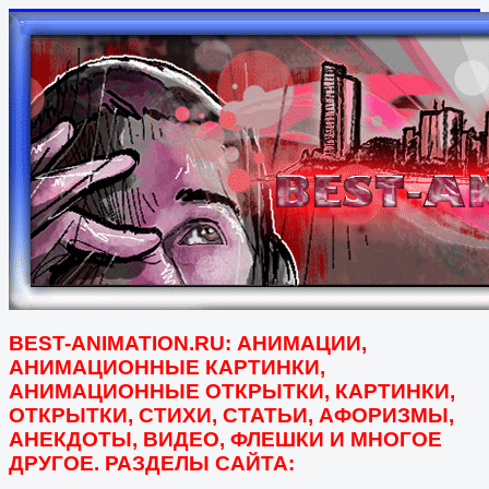
BEST-ANIMATION.RU: АНИМАЦИИ,
АНИМАЦИОННЫЕ КАРТИНКИ,
АНИМАЦИОННЫЕ ОТКРЫТКИ, КАРТИНКИ,
ОТКРЫТКИ, СТИХИ, СТАТЬИ, АФОРИЗМЫ,
АНЕКДОТЫ, ВИДЕО, ФЛЕШКИ И МНОГОЕ
ДРУГОЕ. РАЗДЕЛЫ САЙТА: