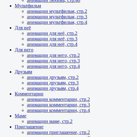
анимации любовь, стр.46
Мультфильм
анимации мультфильм, стр.2
анимации мультфильм, стр.3
анимации мультфильм, стр.4
Для неё
анимации для неё, стр.2
анимации для неё, стр.3
анимации для неё, стр.4
Для него
анимации для него, стр.2
анимации для него, стр.3
анимации для него, стр.4
Друзьям
анимации друзьям, стр.2
анимации друзьям, стр.3
анимации друзьям, стр.4
Комментарии
анимации комментарии, стр.2
анимации комментарии, стр.3
анимации комментарии, стр.4
Маме
анимации маме, стр.2
Приглашение
анимации приглашение, стр.2