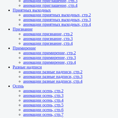
анимации приглашение, стр.3
анимации приглашение, стр.4
Приятных выходных
анимации приятных выходных, стр.2
анимации приятных выходных, стр.3
анимации приятных выходных, стр.4
Признание
анимации признание, стр.2
анимации признание, стр.3
анимации признание, стр.4
Примирение
анимации примирение, стр.2
анимации примирение, стр.3
анимации примирение, стр.4
Разные надписи
анимации разные надписи, стр.2
анимации разные надписи, стр.3
анимации разные надписи, стр.4
Осень
анимации осень, стр.2
анимации осень, стр.3
анимации осень, стр.4
анимации осень, стр.5
анимации осень, стр.6
анимации осень, стр.7