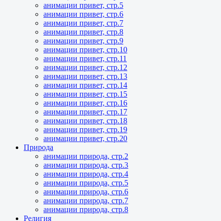
анимации привет, стр.5
анимации привет, стр.6
анимации привет, стр.7
анимации привет, стр.8
анимации привет, стр.9
анимации привет, стр.10
анимации привет, стр.11
анимации привет, стр.12
анимации привет, стр.13
анимации привет, стр.14
анимации привет, стр.15
анимации привет, стр.16
анимации привет, стр.17
анимации привет, стр.18
анимации привет, стр.19
анимации привет, стр.20
Природа
анимации природа, стр.2
анимации природа, стр.3
анимации природа, стр.4
анимации природа, стр.5
анимации природа, стр.6
анимации природа, стр.7
анимации природа, стр.8
Религия