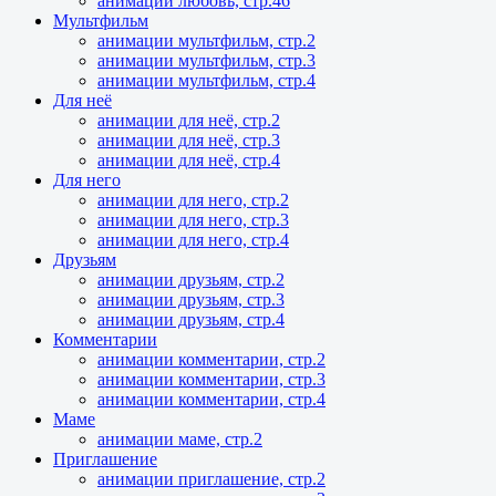
анимации любовь, стр.46
Мультфильм
анимации мультфильм, стр.2
анимации мультфильм, стр.3
анимации мультфильм, стр.4
Для неё
анимации для неё, стр.2
анимации для неё, стр.3
анимации для неё, стр.4
Для него
анимации для него, стр.2
анимации для него, стр.3
анимации для него, стр.4
Друзьям
анимации друзьям, стр.2
анимации друзьям, стр.3
анимации друзьям, стр.4
Комментарии
анимации комментарии, стр.2
анимации комментарии, стр.3
анимации комментарии, стр.4
Маме
анимации маме, стр.2
Приглашение
анимации приглашение, стр.2