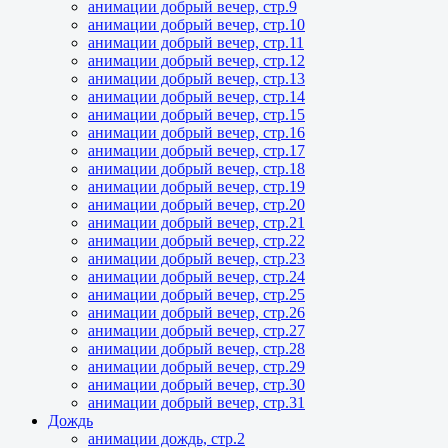
анимации добрый вечер, стр.9
анимации добрый вечер, стр.10
анимации добрый вечер, стр.11
анимации добрый вечер, стр.12
анимации добрый вечер, стр.13
анимации добрый вечер, стр.14
анимации добрый вечер, стр.15
анимации добрый вечер, стр.16
анимации добрый вечер, стр.17
анимации добрый вечер, стр.18
анимации добрый вечер, стр.19
анимации добрый вечер, стр.20
анимации добрый вечер, стр.21
анимации добрый вечер, стр.22
анимации добрый вечер, стр.23
анимации добрый вечер, стр.24
анимации добрый вечер, стр.25
анимации добрый вечер, стр.26
анимации добрый вечер, стр.27
анимации добрый вечер, стр.28
анимации добрый вечер, стр.29
анимации добрый вечер, стр.30
анимации добрый вечер, стр.31
Дождь
анимации дождь, стр.2