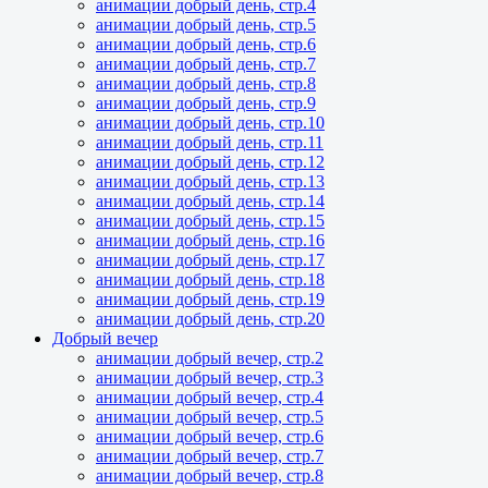
анимации добрый день, стр.4
анимации добрый день, стр.5
анимации добрый день, стр.6
анимации добрый день, стр.7
анимации добрый день, стр.8
анимации добрый день, стр.9
анимации добрый день, стр.10
анимации добрый день, стр.11
анимации добрый день, стр.12
анимации добрый день, стр.13
анимации добрый день, стр.14
анимации добрый день, стр.15
анимации добрый день, стр.16
анимации добрый день, стр.17
анимации добрый день, стр.18
анимации добрый день, стр.19
анимации добрый день, стр.20
Добрый вечер
анимации добрый вечер, стр.2
анимации добрый вечер, стр.3
анимации добрый вечер, стр.4
анимации добрый вечер, стр.5
анимации добрый вечер, стр.6
анимации добрый вечер, стр.7
анимации добрый вечер, стр.8