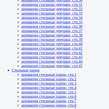
анимации стильные девушки, стр.30
анимации стильные девушки, стр.31
анимации стильные девушки, стр.32
анимации стильные девушки, стр.33
анимации стильные девушки, стр.34
анимации стильные девушки, стр.35
анимации стильные девушки, стр.36
анимации стильные девушки, стр.37
анимации стильные девушки, стр.38
анимации стильные девушки, стр.39
анимации стильные девушки, стр.40
анимации стильные девушки, стр.41
анимации стильные девушки, стр.42
анимации стильные девушки, стр.43
анимации стильные девушки, стр.44
анимации стильные девушки, стр.45
Стильные парни
анимации стильные парни, стр.1
анимации стильные парни, стр.2
анимации стильные парни, стр.3
анимации стильные парни, стр.4
анимации стильные парни, стр.5
анимации стильные парни, стр.6
анимации стильные парни, стр.7
анимации стильные парни, стр.8