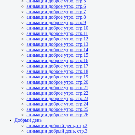
анимации доброе утро, стр.5
анимации доброе утро, стр.6
анимации доброе утро, стр.7
анимации доброе утро, стр.8
анимации доброе утро, стр.9
анимации доброе утро, стр.10
анимации доброе утро, стр.11
анимации доброе утро, стр.12
анимации доброе утро, стр.13
анимации доброе утро, стр.14
анимации доброе утро, стр.15
анимации доброе утро, стр.16
анимации доброе утро, стр.17
анимации доброе утро, стр.18
анимации доброе утро, стр.19
анимации доброе утро, стр.20
анимации доброе утро, стр.21
анимации доброе утро, стр.22
анимации доброе утро, стр.23
анимации доброе утро, стр.24
анимации доброе утро, стр.25
анимации доброе утро, стр.26
Добрый день
анимации добрый день, стр.2
анимации добрый день, стр.3