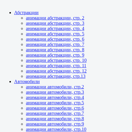
Абстракции
анимации абстракции, стр. 2
анимации абстракции, стр. 3
анимации абстракции, стр. 4
анимации абстракции, стр. 5
анимации абстракции, стр. 6
анимации абстракции, стр. 7
анимации абстракции, стр. 8
анимации абстракции, стр. 9
анимации абстракции, стр. 10
анимации абстракции, стр. 11
анимации абстракции, стр. 12
анимации абстракции, стр.13
Автомобили
анимации автомобили, стр.2
анимации автомобили, стр.3
анимации автомобили, стр.4
анимации автомобили, стр.5
анимации автомобили, стр.6
анимации автомобили, стр.7
анимации автомобили, стр.8
анимации автомобили, стр.9
анимации автомобили, стр.10