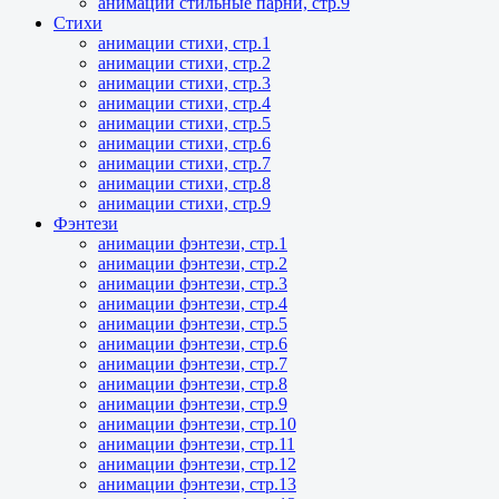
анимации стильные парни, стр.9
Стихи
анимации стихи, стр.1
анимации стихи, стр.2
анимации стихи, стр.3
анимации стихи, стр.4
анимации стихи, стр.5
анимации стихи, стр.6
анимации стихи, стр.7
анимации стихи, стр.8
анимации стихи, стр.9
Фэнтези
анимации фэнтези, стр.1
анимации фэнтези, стр.2
анимации фэнтези, стр.3
анимации фэнтези, стр.4
анимации фэнтези, стр.5
анимации фэнтези, стр.6
анимации фэнтези, стр.7
анимации фэнтези, стр.8
анимации фэнтези, стр.9
анимации фэнтези, стр.10
анимации фэнтези, стр.11
анимации фэнтези, стр.12
анимации фэнтези, стр.13