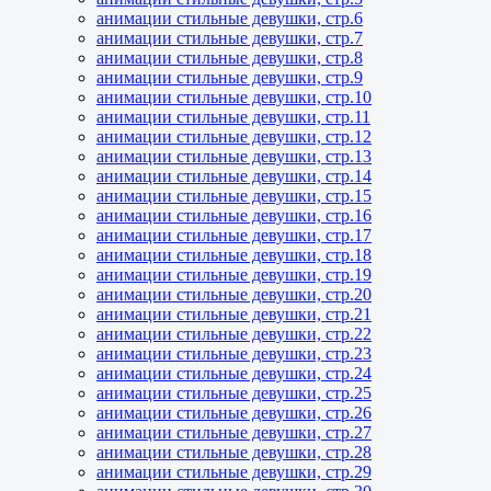
анимации стильные девушки, стр.6
анимации стильные девушки, стр.7
анимации стильные девушки, стр.8
анимации стильные девушки, стр.9
анимации стильные девушки, стр.10
анимации стильные девушки, стр.11
анимации стильные девушки, стр.12
анимации стильные девушки, стр.13
анимации стильные девушки, стр.14
анимации стильные девушки, стр.15
анимации стильные девушки, стр.16
анимации стильные девушки, стр.17
анимации стильные девушки, стр.18
анимации стильные девушки, стр.19
анимации стильные девушки, стр.20
анимации стильные девушки, стр.21
анимации стильные девушки, стр.22
анимации стильные девушки, стр.23
анимации стильные девушки, стр.24
анимации стильные девушки, стр.25
анимации стильные девушки, стр.26
анимации стильные девушки, стр.27
анимации стильные девушки, стр.28
анимации стильные девушки, стр.29