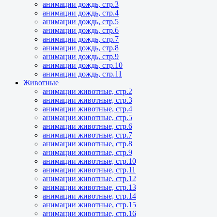
анимации дождь, стр.3
анимации дождь, стр.4
анимации дождь, стр.5
анимации дождь, стр.6
анимации дождь, стр.7
анимации дождь, стр.8
анимации дождь, стр.9
анимации дождь, стр.10
анимации дождь, стр.11
Животные
анимации животные, стр.2
анимации животные, стр.3
анимации животные, стр.4
анимации животные, стр.5
анимации животные, стр.6
анимации животные, стр.7
анимации животные, стр.8
анимации животные, стр.9
анимации животные, стр.10
анимации животные, стр.11
анимации животные, стр.12
анимации животные, стр.13
анимации животные, стр.14
анимации животные, стр.15
анимации животные, стр.16