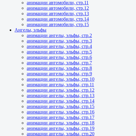
анимации автомобили, стр.11
анимации автомобили, стр.12
анимации автомобили, стр.13
анимации автомобили, стр.14
анимации автомобили, стр.15
Ангелы, эльфы
анимации ангелы, эльфы, стр.2
анимации ангелы, эльфы, стр.3
анимации ангелы, эльфы, стр.4
анимации ангелы, эльфы, стр.5
анимации ангелы, эльфы, стр.6
анимации ангелы, эльфы, стр.7
анимации ангелы, эльфы, стр.8
анимации ангелы, эльфы, стр.9
анимации ангелы, эльфы, стр.10
анимации ангелы, эльфы, стр.11
анимации ангелы, эльфы, стр.12
анимации ангелы, эльфы, стр.13
анимации ангелы, эльфы, стр.14
анимации ангелы, эльфы, стр.15
анимации ангелы, эльфы, стр.16
анимации ангелы, эльфы, стр.17
анимации ангелы, эльфы, стр.18
анимации ангелы, эльфы, стр.19
анимации ангелы, эльфы, стр.20