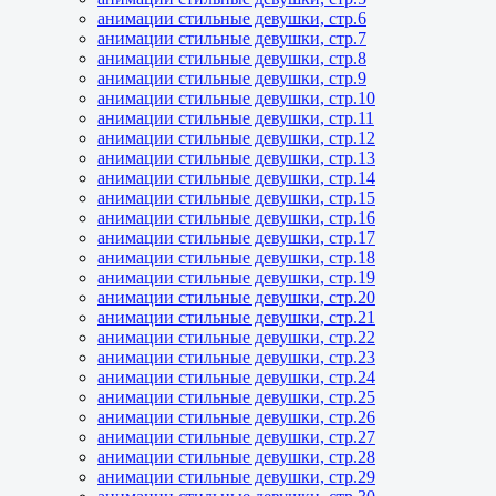
анимации стильные девушки, стр.6
анимации стильные девушки, стр.7
анимации стильные девушки, стр.8
анимации стильные девушки, стр.9
анимации стильные девушки, стр.10
анимации стильные девушки, стр.11
анимации стильные девушки, стр.12
анимации стильные девушки, стр.13
анимации стильные девушки, стр.14
анимации стильные девушки, стр.15
анимации стильные девушки, стр.16
анимации стильные девушки, стр.17
анимации стильные девушки, стр.18
анимации стильные девушки, стр.19
анимации стильные девушки, стр.20
анимации стильные девушки, стр.21
анимации стильные девушки, стр.22
анимации стильные девушки, стр.23
анимации стильные девушки, стр.24
анимации стильные девушки, стр.25
анимации стильные девушки, стр.26
анимации стильные девушки, стр.27
анимации стильные девушки, стр.28
анимации стильные девушки, стр.29