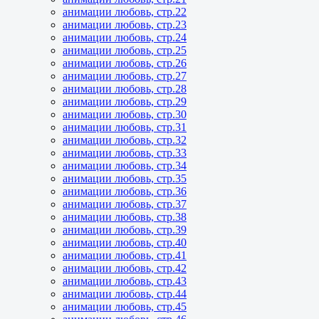
анимации любовь, стр.22
анимации любовь, стр.23
анимации любовь, стр.24
анимации любовь, стр.25
анимации любовь, стр.26
анимации любовь, стр.27
анимации любовь, стр.28
анимации любовь, стр.29
анимации любовь, стр.30
анимации любовь, стр.31
анимации любовь, стр.32
анимации любовь, стр.33
анимации любовь, стр.34
анимации любовь, стр.35
анимации любовь, стр.36
анимации любовь, стр.37
анимации любовь, стр.38
анимации любовь, стр.39
анимации любовь, стр.40
анимации любовь, стр.41
анимации любовь, стр.42
анимации любовь, стр.43
анимации любовь, стр.44
анимации любовь, стр.45