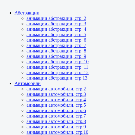
Абстракции
анимации абстракции, стр. 2
анимации абстракции, стр. 3
анимации абстракции, стр. 4
анимации абстракции, стр. 5
анимации абстракции, стр. 6
анимации абстракции, стр. 7
анимации абстракции, стр. 8
анимации абстракции, стр. 9
анимации абстракции, стр. 10
анимации абстракции, стр. 11
анимации абстракции, стр. 12
анимации абстракции, стр.13
Автомобили
анимации автомобили, стр.2
анимации автомобили, стр.3
анимации автомобили, стр.4
анимации автомобили, стр.5
анимации автомобили, стр.6
анимации автомобили, стр.7
анимации автомобили, стр.8
анимации автомобили, стр.9
анимации автомобили, стр.10