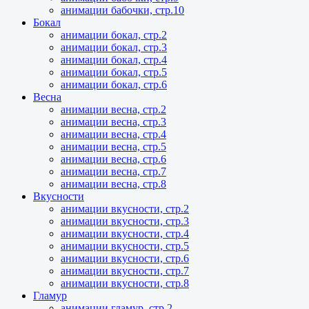
анимации бабочки, стр.10
Бокал
анимации бокал, стр.2
анимации бокал, стр.3
анимации бокал, стр.4
анимации бокал, стр.5
анимации бокал, стр.6
Весна
анимации весна, стр.2
анимации весна, стр.3
анимации весна, стр.4
анимации весна, стр.5
анимации весна, стр.6
анимации весна, стр.7
анимации весна, стр.8
Вкусности
анимации вкусности, стр.2
анимации вкусности, стр.3
анимации вкусности, стр.4
анимации вкусности, стр.5
анимации вкусности, стр.6
анимации вкусности, стр.7
анимации вкусности, стр.8
Гламур
анимации гламур, стр.2