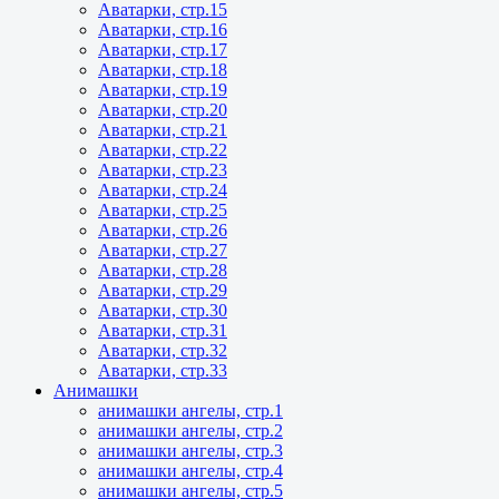
Аватарки, стр.15
Аватарки, стр.16
Аватарки, стр.17
Аватарки, стр.18
Аватарки, стр.19
Аватарки, стр.20
Аватарки, стр.21
Аватарки, стр.22
Аватарки, стр.23
Аватарки, стр.24
Аватарки, стр.25
Аватарки, стр.26
Аватарки, стр.27
Аватарки, стр.28
Аватарки, стр.29
Аватарки, стр.30
Аватарки, стр.31
Аватарки, стр.32
Аватарки, стр.33
Анимашки
анимашки ангелы, стр.1
анимашки ангелы, стр.2
анимашки ангелы, стр.3
анимашки ангелы, стр.4
анимашки ангелы, стр.5