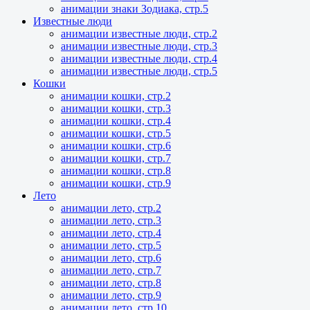
анимации знаки Зодиака, стр.5
Известные люди
анимации известные люди, стр.2
анимации известные люди, стр.3
анимации известные люди, стр.4
анимации известные люди, стр.5
Кошки
анимации кошки, стр.2
анимации кошки, стр.3
анимации кошки, стр.4
анимации кошки, стр.5
анимации кошки, стр.6
анимации кошки, стр.7
анимации кошки, стр.8
анимации кошки, стр.9
Лето
анимации лето, стр.2
анимации лето, стр.3
анимации лето, стр.4
анимации лето, стр.5
анимации лето, стр.6
анимации лето, стр.7
анимации лето, стр.8
анимации лето, стр.9
анимации лето, стр.10