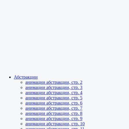
Абстракции
анимации абстракции, стр. 2
анимации абстракции, стр. 3
анимации абстракции, стр. 4
анимации абстракции, стр. 5
анимации абстракции, стр. 6
анимации абстракции, стр. 7
анимации абстракции, стр. 8
анимации абстракции, стр. 9
анимации абстракции, стр. 10
анимации абстракции, стр. 11