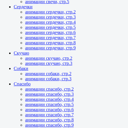
анимации свечи, стр.5
Сердечки
анимации сердечки, стр.2
анимации сердечки, стр.3
анимации сердечки, стр.4
анимации сердечки, стр.5
анимации сердечки, стр.6
анимации сердечки, стр.7
анимации сердечки, стр.8
анимации сердечки, стр.9
Скучаю
анимации скучаю, стр.2
анимации скучаю, стр.3
Собаки
анимации собаки, стр.2
анимации собаки, стр.3
Спасибо
анимации спасибо, стр.2
анимации спасибо, стр.3
анимации спасибо, стр.4
анимации спасибо, стр.5
анимации спасибо, стр.6
анимации спасибо, стр.7
анимации спасибо, стр.8
анимации спасибо, стр.9