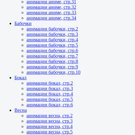
анимации аниме, стр.31
анимации аниме, стр.32
анимации аниме, стр.33
анимации аниме, стр.34
Бабочки
анимации бабочки, стр.2
анимации бабочки, стр.3
анимации бабочки, стр.4
анимации бабочки, стр.5
анимации бабочки, стр.6
анимации бабочки, стр.7
анимации бабочки, стр.8
анимации бабочки, стр.9
анимации бабочки, стр.10
Бокал
анимации бокал, стр.2
анимации бокал, стр.3
анимации бокал, стр.4
анимации бокал, стр.5
анимации бокал, стр.6
Весна
анимации весна, стр.2
анимации весна, стр.3
анимации весна, стр.4
анимации весна, стр.5