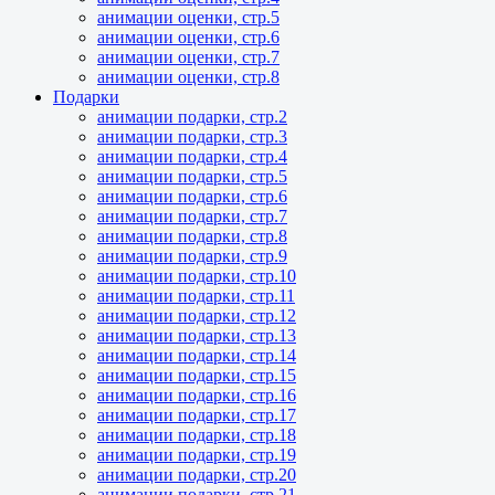
анимации оценки, стр.5
анимации оценки, стр.6
анимации оценки, стр.7
анимации оценки, стр.8
Подарки
анимации подарки, стр.2
анимации подарки, стр.3
анимации подарки, стр.4
анимации подарки, стр.5
анимации подарки, стр.6
анимации подарки, стр.7
анимации подарки, стр.8
анимации подарки, стр.9
анимации подарки, стр.10
анимации подарки, стр.11
анимации подарки, стр.12
анимации подарки, стр.13
анимации подарки, стр.14
анимации подарки, стр.15
анимации подарки, стр.16
анимации подарки, стр.17
анимации подарки, стр.18
анимации подарки, стр.19
анимации подарки, стр.20
анимации подарки, стр.21