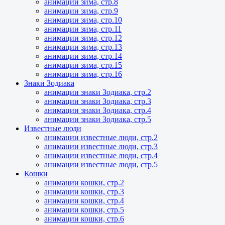
анимации зима, стр.8
анимации зима, стр.9
анимации зима, стр.10
анимации зима, стр.11
анимации зима, стр.12
анимации зима, стр.13
анимации зима, стр.14
анимации зима, стр.15
анимации зима, стр.16
Знаки Зодиака
анимации знаки Зодиака, стр.2
анимации знаки Зодиака, стр.3
анимации знаки Зодиака, стр.4
анимации знаки Зодиака, стр.5
Известные люди
анимации известные люди, стр.2
анимации известные люди, стр.3
анимации известные люди, стр.4
анимации известные люди, стр.5
Кошки
анимации кошки, стр.2
анимации кошки, стр.3
анимации кошки, стр.4
анимации кошки, стр.5
анимации кошки, стр.6