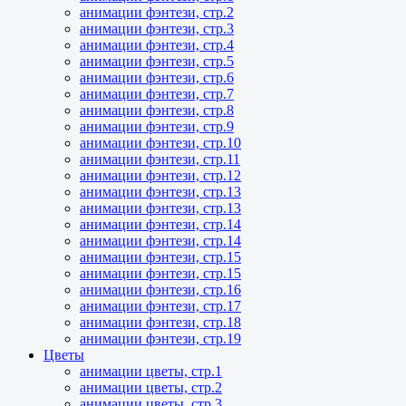
анимации фэнтези, стр.2
анимации фэнтези, стр.3
анимации фэнтези, стр.4
анимации фэнтези, стр.5
анимации фэнтези, стр.6
анимации фэнтези, стр.7
анимации фэнтези, стр.8
анимации фэнтези, стр.9
анимации фэнтези, стр.10
анимации фэнтези, стр.11
анимации фэнтези, стр.12
анимации фэнтези, стр.13
анимации фэнтези, стр.13
анимации фэнтези, стр.14
анимации фэнтези, стр.14
анимации фэнтези, стр.15
анимации фэнтези, стр.15
анимации фэнтези, стр.16
анимации фэнтези, стр.17
анимации фэнтези, стр.18
анимации фэнтези, стр.19
Цветы
анимации цветы, стр.1
анимации цветы, стр.2
анимации цветы, стр.3