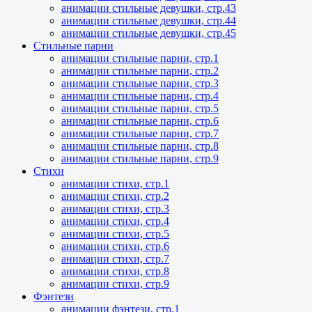
анимации стильные девушки, стр.43
анимации стильные девушки, стр.44
анимации стильные девушки, стр.45
Стильные парни
анимации стильные парни, стр.1
анимации стильные парни, стр.2
анимации стильные парни, стр.3
анимации стильные парни, стр.4
анимации стильные парни, стр.5
анимации стильные парни, стр.6
анимации стильные парни, стр.7
анимации стильные парни, стр.8
анимации стильные парни, стр.9
Стихи
анимации стихи, стр.1
анимации стихи, стр.2
анимации стихи, стр.3
анимации стихи, стр.4
анимации стихи, стр.5
анимации стихи, стр.6
анимации стихи, стр.7
анимации стихи, стр.8
анимации стихи, стр.9
Фэнтези
анимации фэнтези, стр.1