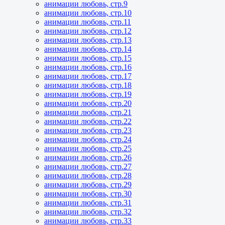
анимации любовь, стр.9
анимации любовь, стр.10
анимации любовь, стр.11
анимации любовь, стр.12
анимации любовь, стр.13
анимации любовь, стр.14
анимации любовь, стр.15
анимации любовь, стр.16
анимации любовь, стр.17
анимации любовь, стр.18
анимации любовь, стр.19
анимации любовь, стр.20
анимации любовь, стр.21
анимации любовь, стр.22
анимации любовь, стр.23
анимации любовь, стр.24
анимации любовь, стр.25
анимации любовь, стр.26
анимации любовь, стр.27
анимации любовь, стр.28
анимации любовь, стр.29
анимации любовь, стр.30
анимации любовь, стр.31
анимации любовь, стр.32
анимации любовь, стр.33