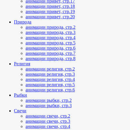
анимации привет, стр.17
анимации привет, стр.18
анимации привет, стр.19
анимации привет, стр.20
Природа
анимации природа, стр.2
анимации природа, стр.3
анимации природа, стр.4
анимации природа, стр.5
анимации природа, стр.6
анимации природа, стр.7
анимации природа, стр.8
Религия
анимации религия, стр.2
анимации религия, стр.3
анимации религия, стр.4
анимации религия, стр.5
анимации религия, стр.6
Рыбки
анимации рыбки, стр.2
анимации рыбки, стр.3
Свечи
анимации свечи, стр.2
анимации свечи, стр.3
анимации свечи, стр.4