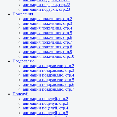
анимации подарки, стр.22
анимации подарки, стр.23
Пожелания
анимация пожелания, стр.2
анимация пожелания, стр.3
анимация пожелания, стр.4
анимация пожелания, стр.5
анимация пожелания, стр.6
анимация пожелания, стр.7
анимация пожелания, стр.8
анимация пожелания, стр.9
анимация пожелания, стр.10
Поздравляю
анимации поздравляю, стр.2
анимации поздравляю, стр.3
анимации поздравляю, стр.4
анимации поздравляю, стр.5
анимации поздравляю, стр.6
анимации поздравляю, стр.7
Поцелуй
анимации поцелуй, стр.2
анимации поцелуй, стр.3
анимации поцелуй, стр.4
анимации поцелуй, стр.5