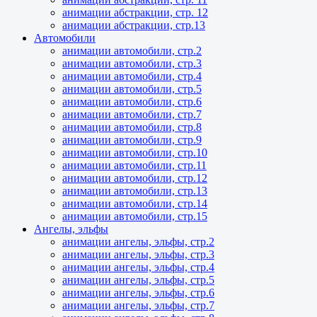
анимации абстракции, стр. 12
анимации абстракции, стр.13
Автомобили
анимации автомобили, стр.2
анимации автомобили, стр.3
анимации автомобили, стр.4
анимации автомобили, стр.5
анимации автомобили, стр.6
анимации автомобили, стр.7
анимации автомобили, стр.8
анимации автомобили, стр.9
анимации автомобили, стр.10
анимации автомобили, стр.11
анимации автомобили, стр.12
анимации автомобили, стр.13
анимации автомобили, стр.14
анимации автомобили, стр.15
Ангелы, эльфы
анимации ангелы, эльфы, стр.2
анимации ангелы, эльфы, стр.3
анимации ангелы, эльфы, стр.4
анимации ангелы, эльфы, стр.5
анимации ангелы, эльфы, стр.6
анимации ангелы, эльфы, стр.7