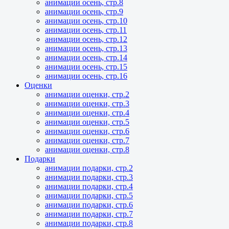
анимации осень, стр.8
анимации осень, стр.9
анимации осень, стр.10
анимации осень, стр.11
анимации осень, стр.12
анимации осень, стр.13
анимации осень, стр.14
анимации осень, стр.15
анимации осень, стр.16
Оценки
анимации оценки, стр.2
анимации оценки, стр.3
анимации оценки, стр.4
анимации оценки, стр.5
анимации оценки, стр.6
анимации оценки, стр.7
анимации оценки, стр.8
Подарки
анимации подарки, стр.2
анимации подарки, стр.3
анимации подарки, стр.4
анимации подарки, стр.5
анимации подарки, стр.6
анимации подарки, стр.7
анимации подарки, стр.8