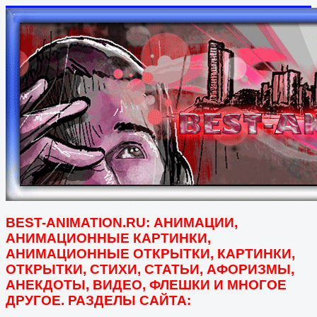
BEST-ANIMATION.RU: АНИМАЦИИ,
АНИМАЦИОННЫЕ КАРТИНКИ,
АНИМАЦИОННЫЕ ОТКРЫТКИ, КАРТИНКИ,
ОТКРЫТКИ, СТИХИ, СТАТЬИ, АФОРИЗМЫ,
АНЕКДОТЫ, ВИДЕО, ФЛЕШКИ И МНОГОЕ
ДРУГОЕ. РАЗДЕЛЫ САЙТА: