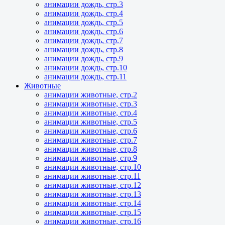
анимации дождь, стр.3
анимации дождь, стр.4
анимации дождь, стр.5
анимации дождь, стр.6
анимации дождь, стр.7
анимации дождь, стр.8
анимации дождь, стр.9
анимации дождь, стр.10
анимации дождь, стр.11
Животные
анимации животные, стр.2
анимации животные, стр.3
анимации животные, стр.4
анимации животные, стр.5
анимации животные, стр.6
анимации животные, стр.7
анимации животные, стр.8
анимации животные, стр.9
анимации животные, стр.10
анимации животные, стр.11
анимации животные, стр.12
анимации животные, стр.13
анимации животные, стр.14
анимации животные, стр.15
анимации животные, стр.16