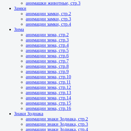
анимашки животные, стр.3
Замки
анимации замки, стр.2
анимации замки, стр.3
анимации замки, стр.4
Зима
анимации зима, стр.2
анимации зима, стр.3
анимации зима, стр.4
анимации зима, стр.5
анимации зима, стр.6
анимации зима, стр.7
анимации зима, стр.8
анимации зима, стр.9
анимации зима, стр.10
анимации зима, стр.11
анимации зима, стр.12
анимации зима, стр.13
анимации зима, стр.14
анимации зима, стр.15
анимации зима, стр.16
Знаки Зодиака
анимации знаки Зодиака, стр.2
анимации знаки Зодиака, стр.3
анимации знаки Зодиака, стр.4