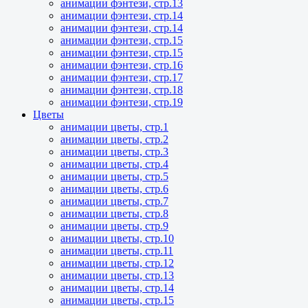
анимации фэнтези, стр.13
анимации фэнтези, стр.14
анимации фэнтези, стр.14
анимации фэнтези, стр.15
анимации фэнтези, стр.15
анимации фэнтези, стр.16
анимации фэнтези, стр.17
анимации фэнтези, стр.18
анимации фэнтези, стр.19
Цветы
анимации цветы, стр.1
анимации цветы, стр.2
анимации цветы, стр.3
анимации цветы, стр.4
анимации цветы, стр.5
анимации цветы, стр.6
анимации цветы, стр.7
анимации цветы, стр.8
анимации цветы, стр.9
анимации цветы, стр.10
анимации цветы, стр.11
анимации цветы, стр.12
анимации цветы, стр.13
анимации цветы, стр.14
анимации цветы, стр.15