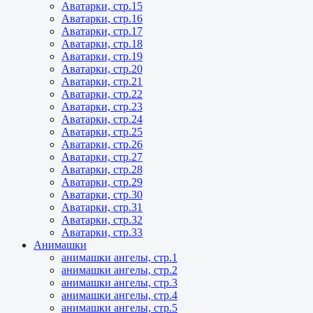
Аватарки, стр.15
Аватарки, стр.16
Аватарки, стр.17
Аватарки, стр.18
Аватарки, стр.19
Аватарки, стр.20
Аватарки, стр.21
Аватарки, стр.22
Аватарки, стр.23
Аватарки, стр.24
Аватарки, стр.25
Аватарки, стр.26
Аватарки, стр.27
Аватарки, стр.28
Аватарки, стр.29
Аватарки, стр.30
Аватарки, стр.31
Аватарки, стр.32
Аватарки, стр.33
Анимашки
анимашки ангелы, стр.1
анимашки ангелы, стр.2
анимашки ангелы, стр.3
анимашки ангелы, стр.4
анимашки ангелы, стр.5