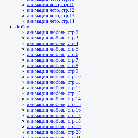
анимации лето, стр.11
анимации лето, стр.12
анимации лето, стр.13
анимации лето, стр.14
Любовь
анимации любовь, стр.2
анимации любовь, стр.3
анимации любовь, стр.4
анимации любовь, стр.5
анимации любовь, стр.6
анимации любовь, стр.7
анимации любовь, стр.8
анимации любовь, стр.9
анимации любовь, стр.10
анимации любовь, стр.11
анимации любовь, стр.12
анимации любовь, стр.13
анимации любовь, стр.14
анимации любовь, стр.15
анимации любовь, стр.16
анимации любовь, стр.17
анимации любовь, стр.18
анимации любовь, стр.19
анимации любовь, стр.20
анимации любовь, стр.21