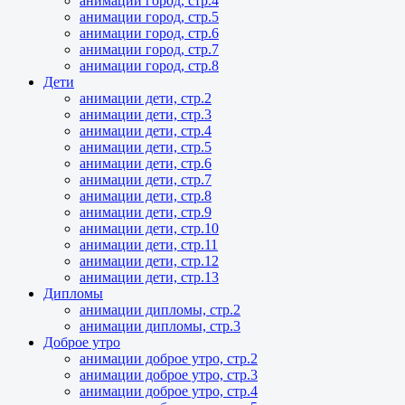
анимации город, стр.4
анимации город, стр.5
анимации город, стр.6
анимации город, стр.7
анимации город, стр.8
Дети
анимации дети, стр.2
анимации дети, стр.3
анимации дети, стр.4
анимации дети, стр.5
анимации дети, стр.6
анимации дети, стр.7
анимации дети, стр.8
анимации дети, стр.9
анимации дети, стр.10
анимации дети, стр.11
анимации дети, стр.12
анимации дети, стр.13
Дипломы
анимации дипломы, стр.2
анимации дипломы, стр.3
Доброе утро
анимации доброе утро, стр.2
анимации доброе утро, стр.3
анимации доброе утро, стр.4