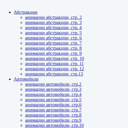
Абстракции
анимации абстракции, стр. 2
анимации абстракции, стр. 3
анимации абстракции, стр. 4
анимации абстракции, стр. 5
анимации абстракции, стр. 6
анимации абстракции, стр. 7
анимации абстракции, стр. 8
анимации абстракции, стр. 9
анимации абстракции, стр. 10
анимации абстракции, стр. 11
анимации абстракции, стр. 12
анимации абстракции, стр.13
Автомобили
анимации автомобили, стр.2
анимации автомобили, стр.3
анимации автомобили, стр.4
анимации автомобили, стр.5
анимации автомобили, стр.6
анимации автомобили, стр.7
анимации автомобили, стр.8
анимации автомобили, стр.9
анимации автомобили, стр.10