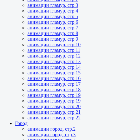
анимации гламур, стр.3
анимации гламур, стр.4
анимации гламур, стр.5
анимации гламур, стр.6
анимации гламур, стр.7
анимации гламур, стр.8
анимации гламур, стр.9
анимации гламур, стр.10
анимации гламур, стр.11
анимации гламур, стр.12
анимации гламур, стр.13
анимации гламур, стр.14
анимации гламур, стр.15
анимации гламур, стр.16
анимации гламур, стр.17
анимации гламур, стр.18
анимации гламур, стр.19
анимации гламур, стр.19
анимации гламур, стр.20
анимации гламур, стр.21
анимации гламур, стр.22
Город
анимации город, стр.2
анимации город, стр.3