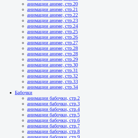
анимации аниме, стр.20
анимации аниме, стр.21
анимации аниме, стр.22
анимации аниме, стр.23
анимации аниме, стр.24
анимации аниме, стр.25
анимации аниме, стр.26
анимации аниме, стр.27
анимации аниме, стр.28
анимации аниме, стр.28
анимации аниме, стр.29
анимации аниме, стр.30
анимации аниме, стр.31
анимации аниме, стр.32
анимации аниме, стр.33
анимации аниме, стр.34
Бабочки
анимации бабочки, стр.2
анимации бабочки, стр.3
анимации бабочки, стр.4
анимации бабочки, стр.5
анимации бабочки, стр.6
анимации бабочки, стр.7
анимации бабочки, стр.8
анимации бабочки, стр.9