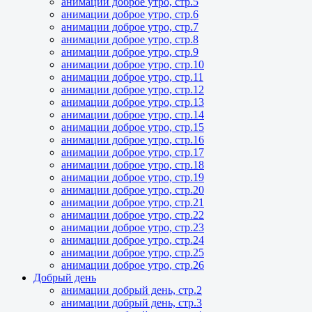
анимации доброе утро, стр.5
анимации доброе утро, стр.6
анимации доброе утро, стр.7
анимации доброе утро, стр.8
анимации доброе утро, стр.9
анимации доброе утро, стр.10
анимации доброе утро, стр.11
анимации доброе утро, стр.12
анимации доброе утро, стр.13
анимации доброе утро, стр.14
анимации доброе утро, стр.15
анимации доброе утро, стр.16
анимации доброе утро, стр.17
анимации доброе утро, стр.18
анимации доброе утро, стр.19
анимации доброе утро, стр.20
анимации доброе утро, стр.21
анимации доброе утро, стр.22
анимации доброе утро, стр.23
анимации доброе утро, стр.24
анимации доброе утро, стр.25
анимации доброе утро, стр.26
Добрый день
анимации добрый день, стр.2
анимации добрый день, стр.3