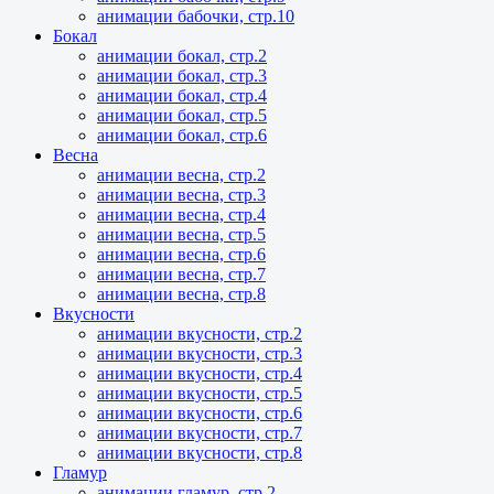
анимации бабочки, стр.10
Бокал
анимации бокал, стр.2
анимации бокал, стр.3
анимации бокал, стр.4
анимации бокал, стр.5
анимации бокал, стр.6
Весна
анимации весна, стр.2
анимации весна, стр.3
анимации весна, стр.4
анимации весна, стр.5
анимации весна, стр.6
анимации весна, стр.7
анимации весна, стр.8
Вкусности
анимации вкусности, стр.2
анимации вкусности, стр.3
анимации вкусности, стр.4
анимации вкусности, стр.5
анимации вкусности, стр.6
анимации вкусности, стр.7
анимации вкусности, стр.8
Гламур
анимации гламур, стр.2