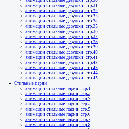
анимации стильные девушки, стр.30
анимации стильные девушки, стр.31
анимации стильные девушки, стр.32
анимации стильные девушки, стр.33
анимации стильные девушки, стр.34
анимации стильные девушки, стр.35
анимации стильные девушки, стр.36
анимации стильные девушки, стр.37
анимации стильные девушки, стр.38
анимации стильные девушки, стр.39
анимации стильные девушки, стр.40
анимации стильные девушки, стр.41
анимации стильные девушки, стр.42
анимации стильные девушки, стр.43
анимации стильные девушки, стр.44
анимации стильные девушки, стр.45
Стильные парни
анимации стильные парни, стр.1
анимации стильные парни, стр.2
анимации стильные парни, стр.3
анимации стильные парни, стр.4
анимации стильные парни, стр.5
анимации стильные парни, стр.6
анимации стильные парни, стр.7
анимации стильные парни, стр.8