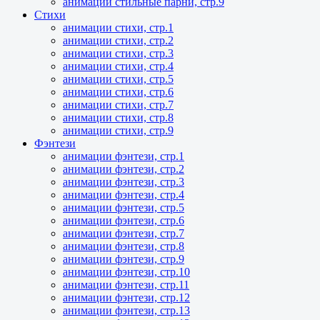
анимации стильные парни, стр.9
Стихи
анимации стихи, стр.1
анимации стихи, стр.2
анимации стихи, стр.3
анимации стихи, стр.4
анимации стихи, стр.5
анимации стихи, стр.6
анимации стихи, стр.7
анимации стихи, стр.8
анимации стихи, стр.9
Фэнтези
анимации фэнтези, стр.1
анимации фэнтези, стр.2
анимации фэнтези, стр.3
анимации фэнтези, стр.4
анимации фэнтези, стр.5
анимации фэнтези, стр.6
анимации фэнтези, стр.7
анимации фэнтези, стр.8
анимации фэнтези, стр.9
анимации фэнтези, стр.10
анимации фэнтези, стр.11
анимации фэнтези, стр.12
анимации фэнтези, стр.13