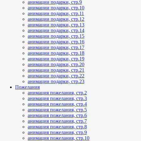
анимации подарки, стр.9
анимации подарки, стр.10
анимации подарки, стр.11
анимации подарки, стр.12
анимации подарки, стр.13
анимации подарки, стр.14
анимации подарки, стр.15
анимации подарки, стр.16
анимации подарки, стр.17
анимации подарки, стр.18
анимации подарки, стр.19
анимации подарки, стр.20
анимации подарки, стр.21
анимации подарки, стр.22
анимации подарки, стр.23
Пожелания
анимация пожелания, стр.2
анимация пожелания, стр.3
анимация пожелания, стр.4
анимация пожелания, стр.5
анимация пожелания, стр.6
анимация пожелания, стр.7
анимация пожелания, стр.8
анимация пожелания, стр.9
анимация пожелания, стр.10