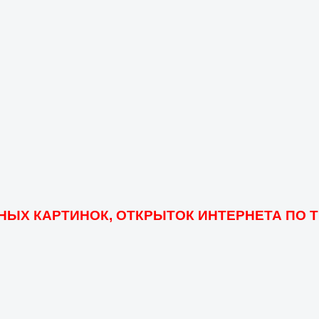
ЫХ КАРТИНОК, ОТКРЫТОК ИНТЕРНЕТА ПО 