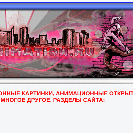
ОННЫЕ КАРТИНКИ, АНИМАЦИОННЫЕ ОТКРЫТКИ
МНОГОЕ ДРУГОЕ. РАЗДЕЛЫ САЙТА: