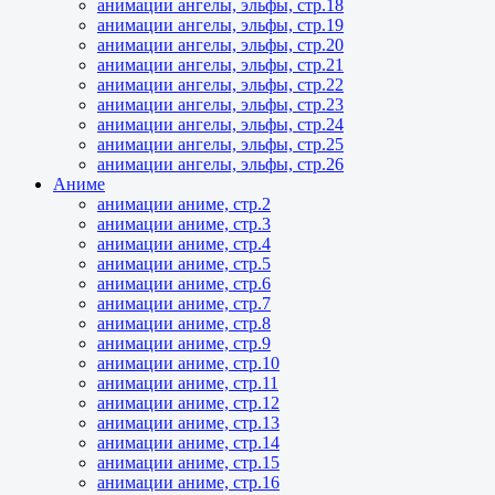
анимации ангелы, эльфы, стр.18
анимации ангелы, эльфы, стр.19
анимации ангелы, эльфы, стр.20
анимации ангелы, эльфы, стр.21
анимации ангелы, эльфы, стр.22
анимации ангелы, эльфы, стр.23
анимации ангелы, эльфы, стр.24
анимации ангелы, эльфы, стр.25
анимации ангелы, эльфы, стр.26
Аниме
анимации аниме, стр.2
анимации аниме, стр.3
анимации аниме, стр.4
анимации аниме, стр.5
анимации аниме, стр.6
анимации аниме, стр.7
анимации аниме, стр.8
анимации аниме, стр.9
анимации аниме, стр.10
анимации аниме, стр.11
анимации аниме, стр.12
анимации аниме, стр.13
анимации аниме, стр.14
анимации аниме, стр.15
анимации аниме, стр.16