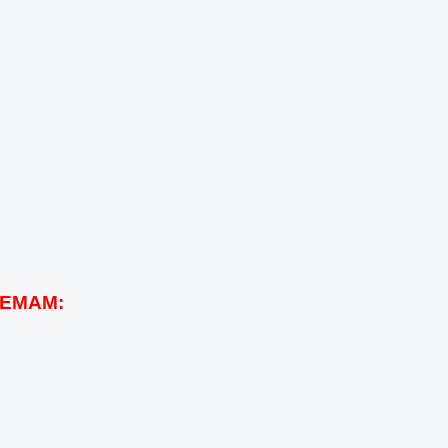
ТЕМАМ: