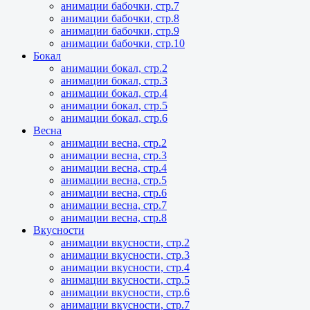
анимации бабочки, стр.7
анимации бабочки, стр.8
анимации бабочки, стр.9
анимации бабочки, стр.10
Бокал
анимации бокал, стр.2
анимации бокал, стр.3
анимации бокал, стр.4
анимации бокал, стр.5
анимации бокал, стр.6
Весна
анимации весна, стр.2
анимации весна, стр.3
анимации весна, стр.4
анимации весна, стр.5
анимации весна, стр.6
анимации весна, стр.7
анимации весна, стр.8
Вкусности
анимации вкусности, стр.2
анимации вкусности, стр.3
анимации вкусности, стр.4
анимации вкусности, стр.5
анимации вкусности, стр.6
анимации вкусности, стр.7