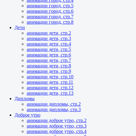
анимации город, стр.4
анимации город, стр.5
анимации город, стр.6
анимации город, стр.7
анимации город, стр.8
Дети
анимации дети, стр.2
анимации дети, стр.3
анимации дети, стр.4
анимации дети, стр.5
анимации дети, стр.6
анимации дети, стр.7
анимации дети, стр.8
анимации дети, стр.9
анимации дети, стр.10
анимации дети, стр.11
анимации дети, стр.12
анимации дети, стр.13
Дипломы
анимации дипломы, стр.2
анимации дипломы, стр.3
Доброе утро
анимации доброе утро, стр.2
анимации доброе утро, стр.3
анимации доброе утро, стр.4