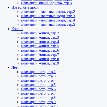
анимации знаки Зодиака, стр.5
Известные люди
анимации известные люди, стр.2
анимации известные люди, стр.3
анимации известные люди, стр.4
анимации известные люди, стр.5
Кошки
анимации кошки, стр.2
анимации кошки, стр.3
анимации кошки, стр.4
анимации кошки, стр.5
анимации кошки, стр.6
анимации кошки, стр.7
анимации кошки, стр.8
анимации кошки, стр.9
Лето
анимации лето, стр.2
анимации лето, стр.3
анимации лето, стр.4
анимации лето, стр.5
анимации лето, стр.6
анимации лето, стр.7
анимации лето, стр.8
анимации лето, стр.9
анимации лето, стр.10