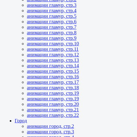
анимации гламур, стр.3
анимации гламур, стр.4
анимации гламур, стр.5
анимации гламур, стр.6
анимации гламур, стр.7
анимации гламур, стр.8
анимации гламур, стр.9
анимации гламур, стр.10
анимации гламур, стр.11
анимации гламур, стр.12
анимации гламур, стр.13
анимации гламур, стр.14
анимации гламур, стр.15
анимации гламур, стр.16
анимации гламур, стр.17
анимации гламур, стр.18
анимации гламур, стр.19
анимации гламур, стр.19
анимации гламур, стр.20
анимации гламур, стр.21
анимации гламур, стр.22
Город
анимации город, стр.2
анимации город, стр.3