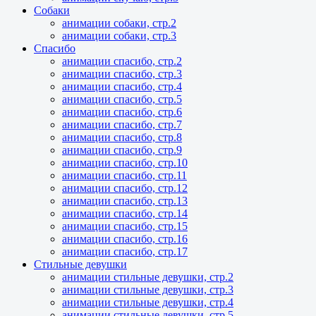
Собаки
анимации собаки, стр.2
анимации собаки, стр.3
Спасибо
анимации спасибо, стр.2
анимации спасибо, стр.3
анимации спасибо, стр.4
анимации спасибо, стр.5
анимации спасибо, стр.6
анимации спасибо, стр.7
анимации спасибо, стр.8
анимации спасибо, стр.9
анимации спасибо, стр.10
анимации спасибо, стр.11
анимации спасибо, стр.12
анимации спасибо, стр.13
анимации спасибо, стр.14
анимации спасибо, стр.15
анимации спасибо, стр.16
анимации спасибо, стр.17
Стильные девушки
анимации стильные девушки, стр.2
анимации стильные девушки, стр.3
анимации стильные девушки, стр.4
анимации стильные девушки, стр.5