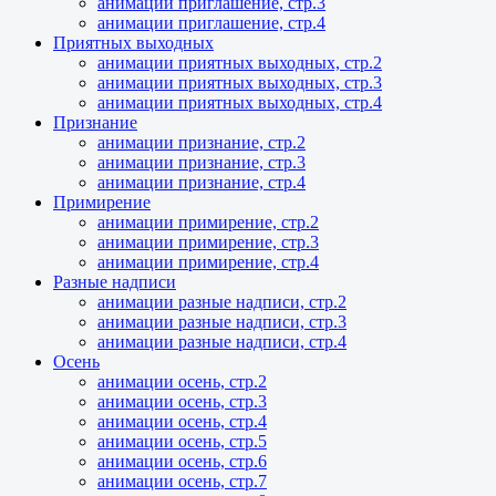
анимации приглашение, стр.3
анимации приглашение, стр.4
Приятных выходных
анимации приятных выходных, стр.2
анимации приятных выходных, стр.3
анимации приятных выходных, стр.4
Признание
анимации признание, стр.2
анимации признание, стр.3
анимации признание, стр.4
Примирение
анимации примирение, стр.2
анимации примирение, стр.3
анимации примирение, стр.4
Разные надписи
анимации разные надписи, стр.2
анимации разные надписи, стр.3
анимации разные надписи, стр.4
Осень
анимации осень, стр.2
анимации осень, стр.3
анимации осень, стр.4
анимации осень, стр.5
анимации осень, стр.6
анимации осень, стр.7