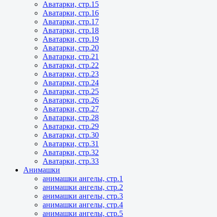
Аватарки, стр.15
Аватарки, стр.16
Аватарки, стр.17
Аватарки, стр.18
Аватарки, стр.19
Аватарки, стр.20
Аватарки, стр.21
Аватарки, стр.22
Аватарки, стр.23
Аватарки, стр.24
Аватарки, стр.25
Аватарки, стр.26
Аватарки, стр.27
Аватарки, стр.28
Аватарки, стр.29
Аватарки, стр.30
Аватарки, стр.31
Аватарки, стр.32
Аватарки, стр.33
Анимашки
анимашки ангелы, стр.1
анимашки ангелы, стр.2
анимашки ангелы, стр.3
анимашки ангелы, стр.4
анимашки ангелы, стр.5