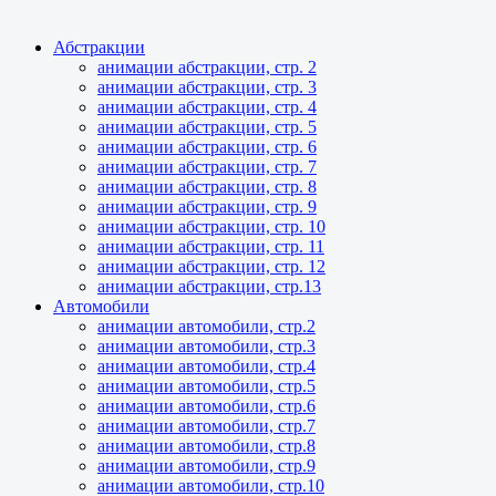
Абстракции
анимации абстракции, стр. 2
анимации абстракции, стр. 3
анимации абстракции, стр. 4
анимации абстракции, стр. 5
анимации абстракции, стр. 6
анимации абстракции, стр. 7
анимации абстракции, стр. 8
анимации абстракции, стр. 9
анимации абстракции, стр. 10
анимации абстракции, стр. 11
анимации абстракции, стр. 12
анимации абстракции, стр.13
Автомобили
анимации автомобили, стр.2
анимации автомобили, стр.3
анимации автомобили, стр.4
анимации автомобили, стр.5
анимации автомобили, стр.6
анимации автомобили, стр.7
анимации автомобили, стр.8
анимации автомобили, стр.9
анимации автомобили, стр.10