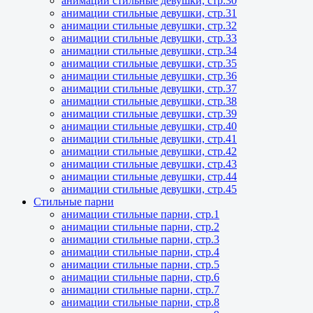
анимации стильные девушки, стр.30
анимации стильные девушки, стр.31
анимации стильные девушки, стр.32
анимации стильные девушки, стр.33
анимации стильные девушки, стр.34
анимации стильные девушки, стр.35
анимации стильные девушки, стр.36
анимации стильные девушки, стр.37
анимации стильные девушки, стр.38
анимации стильные девушки, стр.39
анимации стильные девушки, стр.40
анимации стильные девушки, стр.41
анимации стильные девушки, стр.42
анимации стильные девушки, стр.43
анимации стильные девушки, стр.44
анимации стильные девушки, стр.45
Стильные парни
анимации стильные парни, стр.1
анимации стильные парни, стр.2
анимации стильные парни, стр.3
анимации стильные парни, стр.4
анимации стильные парни, стр.5
анимации стильные парни, стр.6
анимации стильные парни, стр.7
анимации стильные парни, стр.8