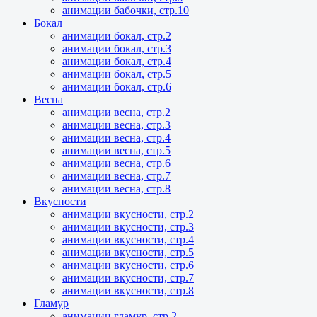
анимации бабочки, стр.10
Бокал
анимации бокал, стр.2
анимации бокал, стр.3
анимации бокал, стр.4
анимации бокал, стр.5
анимации бокал, стр.6
Весна
анимации весна, стр.2
анимации весна, стр.3
анимации весна, стр.4
анимации весна, стр.5
анимации весна, стр.6
анимации весна, стр.7
анимации весна, стр.8
Вкусности
анимации вкусности, стр.2
анимации вкусности, стр.3
анимации вкусности, стр.4
анимации вкусности, стр.5
анимации вкусности, стр.6
анимации вкусности, стр.7
анимации вкусности, стр.8
Гламур
анимации гламур, стр.2