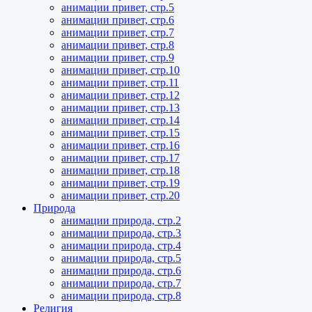
анимации привет, стр.5
анимации привет, стр.6
анимации привет, стр.7
анимации привет, стр.8
анимации привет, стр.9
анимации привет, стр.10
анимации привет, стр.11
анимации привет, стр.12
анимации привет, стр.13
анимации привет, стр.14
анимации привет, стр.15
анимации привет, стр.16
анимации привет, стр.17
анимации привет, стр.18
анимации привет, стр.19
анимации привет, стр.20
Природа
анимации природа, стр.2
анимации природа, стр.3
анимации природа, стр.4
анимации природа, стр.5
анимации природа, стр.6
анимации природа, стр.7
анимации природа, стр.8
Религия