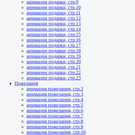
анимации подарки, стр.9
анимации подарки, стр.10
анимации подарки, стр.11
анимации подарки, стр.12
анимации подарки, стр.13
анимации подарки, стр.14
анимации подарки, стр.15
анимации подарки, стр.16
анимации подарки, стр.17
анимации подарки, стр.18
анимации подарки, стр.19
анимации подарки, стр.20
анимации подарки, стр.21
анимации подарки, стр.22
анимации подарки, стр.23
Пожелания
анимация пожелания, стр.2
анимация пожелания, стр.3
анимация пожелания, стр.4
анимация пожелания, стр.5
анимация пожелания, стр.6
анимация пожелания, стр.7
анимация пожелания, стр.8
анимация пожелания, стр.9
анимация пожелания, стр.10