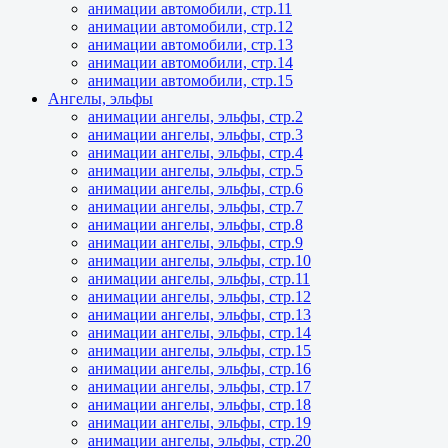
анимации автомобили, стр.11
анимации автомобили, стр.12
анимации автомобили, стр.13
анимации автомобили, стр.14
анимации автомобили, стр.15
Ангелы, эльфы
анимации ангелы, эльфы, стр.2
анимации ангелы, эльфы, стр.3
анимации ангелы, эльфы, стр.4
анимации ангелы, эльфы, стр.5
анимации ангелы, эльфы, стр.6
анимации ангелы, эльфы, стр.7
анимации ангелы, эльфы, стр.8
анимации ангелы, эльфы, стр.9
анимации ангелы, эльфы, стр.10
анимации ангелы, эльфы, стр.11
анимации ангелы, эльфы, стр.12
анимации ангелы, эльфы, стр.13
анимации ангелы, эльфы, стр.14
анимации ангелы, эльфы, стр.15
анимации ангелы, эльфы, стр.16
анимации ангелы, эльфы, стр.17
анимации ангелы, эльфы, стр.18
анимации ангелы, эльфы, стр.19
анимации ангелы, эльфы, стр.20