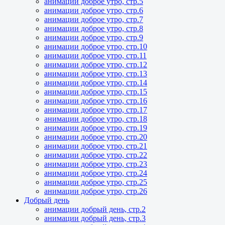
анимации доброе утро, стр.5
анимации доброе утро, стр.6
анимации доброе утро, стр.7
анимации доброе утро, стр.8
анимации доброе утро, стр.9
анимации доброе утро, стр.10
анимации доброе утро, стр.11
анимации доброе утро, стр.12
анимации доброе утро, стр.13
анимации доброе утро, стр.14
анимации доброе утро, стр.15
анимации доброе утро, стр.16
анимации доброе утро, стр.17
анимации доброе утро, стр.18
анимации доброе утро, стр.19
анимации доброе утро, стр.20
анимации доброе утро, стр.21
анимации доброе утро, стр.22
анимации доброе утро, стр.23
анимации доброе утро, стр.24
анимации доброе утро, стр.25
анимации доброе утро, стр.26
Добрый день
анимации добрый день, стр.2
анимации добрый день, стр.3