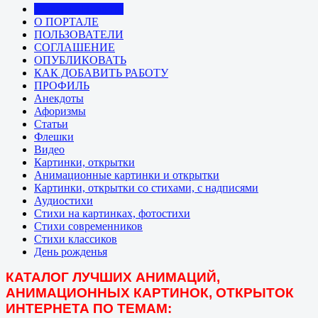
Главная - Новости
О ПОРТАЛЕ
ПОЛЬЗОВАТЕЛИ
СОГЛАШЕНИЕ
ОПУБЛИКОВАТЬ
КАК ДОБАВИТЬ РАБОТУ
ПРОФИЛЬ
Анекдоты
Афоризмы
Статьи
Флешки
Видео
Картинки, открытки
Анимационные картинки и открытки
Картинки, открытки со стихами, с надписями
Аудиостихи
Стихи на картинках, фотостихи
Стихи современников
Стихи классиков
День рожденья
КАТАЛОГ ЛУЧШИХ АНИМАЦИЙ,
АНИМАЦИОННЫХ КАРТИНОК, ОТКРЫТОК
ИНТЕРНЕТА ПО ТЕМАМ: