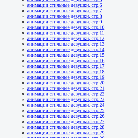
анимации стильные девушки, стр.6
анимации стильные девушки, стр.7
анимации стильные девушки, стр.8
анимации стильные девушки, стр.9
анимации стильные девушки, стр.10
анимации стильные девушки, стр.11
анимации стильные девушки, стр.12
анимации стильные девушки, стр.13
анимации стильные девушки, стр.14
анимации стильные девушки, стр.15
анимации стильные девушки, стр.16
анимации стильные девушки, стр.17
анимации стильные девушки, стр.18
анимации стильные девушки, стр.19
анимации стильные девушки, стр.20
анимации стильные девушки, стр.21
анимации стильные девушки, стр.22
анимации стильные девушки, стр.23
анимации стильные девушки, стр.24
анимации стильные девушки, стр.25
анимации стильные девушки, стр.26
анимации стильные девушки, стр.27
анимации стильные девушки, стр.28
анимации стильные девушки, стр.29