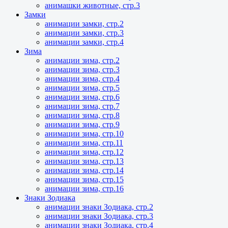
анимашки животные, стр.3
Замки
анимации замки, стр.2
анимации замки, стр.3
анимации замки, стр.4
Зима
анимации зима, стр.2
анимации зима, стр.3
анимации зима, стр.4
анимации зима, стр.5
анимации зима, стр.6
анимации зима, стр.7
анимации зима, стр.8
анимации зима, стр.9
анимации зима, стр.10
анимации зима, стр.11
анимации зима, стр.12
анимации зима, стр.13
анимации зима, стр.14
анимации зима, стр.15
анимации зима, стр.16
Знаки Зодиака
анимации знаки Зодиака, стр.2
анимации знаки Зодиака, стр.3
анимации знаки Зодиака, стр.4