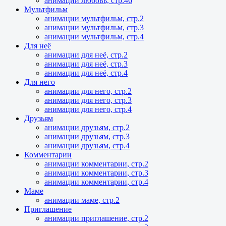
анимации любовь, стр.46
Мультфильм
анимации мультфильм, стр.2
анимации мультфильм, стр.3
анимации мультфильм, стр.4
Для неё
анимации для неё, стр.2
анимации для неё, стр.3
анимации для неё, стр.4
Для него
анимации для него, стр.2
анимации для него, стр.3
анимации для него, стр.4
Друзьям
анимации друзьям, стр.2
анимации друзьям, стр.3
анимации друзьям, стр.4
Комментарии
анимации комментарии, стр.2
анимации комментарии, стр.3
анимации комментарии, стр.4
Маме
анимации маме, стр.2
Приглашение
анимации приглашение, стр.2