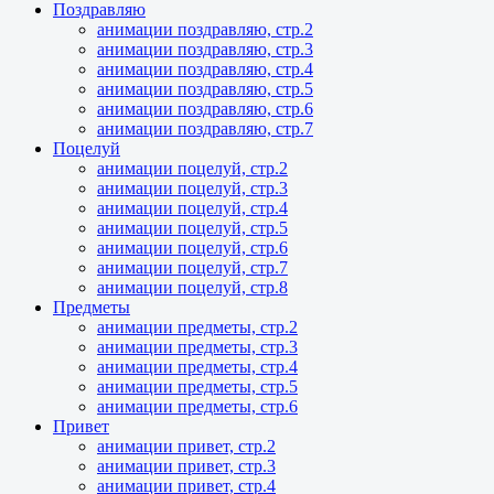
Поздравляю
анимации поздравляю, стр.2
анимации поздравляю, стр.3
анимации поздравляю, стр.4
анимации поздравляю, стр.5
анимации поздравляю, стр.6
анимации поздравляю, стр.7
Поцелуй
анимации поцелуй, стр.2
анимации поцелуй, стр.3
анимации поцелуй, стр.4
анимации поцелуй, стр.5
анимации поцелуй, стр.6
анимации поцелуй, стр.7
анимации поцелуй, стр.8
Предметы
анимации предметы, стр.2
анимации предметы, стр.3
анимации предметы, стр.4
анимации предметы, стр.5
анимации предметы, стр.6
Привет
анимации привет, стр.2
анимации привет, стр.3
анимации привет, стр.4