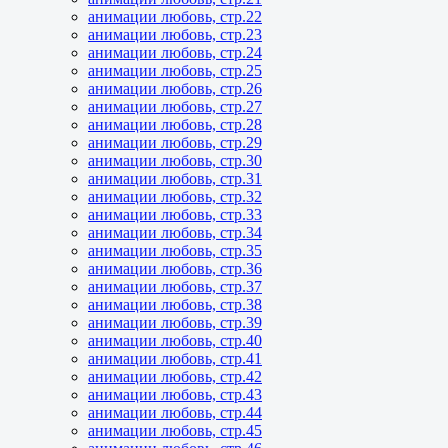
анимации любовь, стр.22
анимации любовь, стр.23
анимации любовь, стр.24
анимации любовь, стр.25
анимации любовь, стр.26
анимации любовь, стр.27
анимации любовь, стр.28
анимации любовь, стр.29
анимации любовь, стр.30
анимации любовь, стр.31
анимации любовь, стр.32
анимации любовь, стр.33
анимации любовь, стр.34
анимации любовь, стр.35
анимации любовь, стр.36
анимации любовь, стр.37
анимации любовь, стр.38
анимации любовь, стр.39
анимации любовь, стр.40
анимации любовь, стр.41
анимации любовь, стр.42
анимации любовь, стр.43
анимации любовь, стр.44
анимации любовь, стр.45