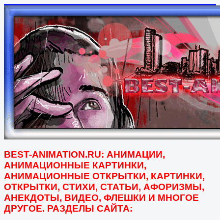
BEST-ANIMATION.RU: АНИМАЦИИ,
АНИМАЦИОННЫЕ КАРТИНКИ,
АНИМАЦИОННЫЕ ОТКРЫТКИ, КАРТИНКИ,
ОТКРЫТКИ, СТИХИ, СТАТЬИ, АФОРИЗМЫ,
АНЕКДОТЫ, ВИДЕО, ФЛЕШКИ И МНОГОЕ
ДРУГОЕ. РАЗДЕЛЫ САЙТА: