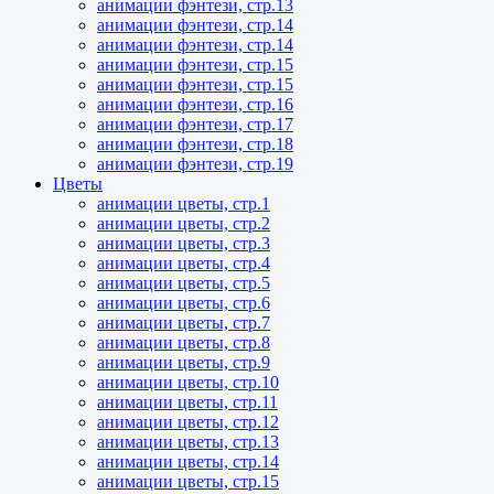
анимации фэнтези, стр.13
анимации фэнтези, стр.14
анимации фэнтези, стр.14
анимации фэнтези, стр.15
анимации фэнтези, стр.15
анимации фэнтези, стр.16
анимации фэнтези, стр.17
анимации фэнтези, стр.18
анимации фэнтези, стр.19
Цветы
анимации цветы, стр.1
анимации цветы, стр.2
анимации цветы, стр.3
анимации цветы, стр.4
анимации цветы, стр.5
анимации цветы, стр.6
анимации цветы, стр.7
анимации цветы, стр.8
анимации цветы, стр.9
анимации цветы, стр.10
анимации цветы, стр.11
анимации цветы, стр.12
анимации цветы, стр.13
анимации цветы, стр.14
анимации цветы, стр.15