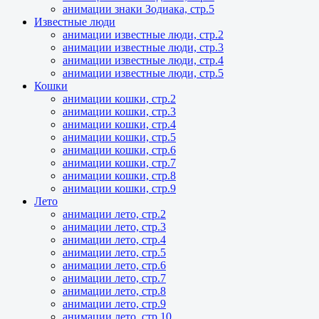
анимации знаки Зодиака, стр.5
Известные люди
анимации известные люди, стр.2
анимации известные люди, стр.3
анимации известные люди, стр.4
анимации известные люди, стр.5
Кошки
анимации кошки, стр.2
анимации кошки, стр.3
анимации кошки, стр.4
анимации кошки, стр.5
анимации кошки, стр.6
анимации кошки, стр.7
анимации кошки, стр.8
анимации кошки, стр.9
Лето
анимации лето, стр.2
анимации лето, стр.3
анимации лето, стр.4
анимации лето, стр.5
анимации лето, стр.6
анимации лето, стр.7
анимации лето, стр.8
анимации лето, стр.9
анимации лето, стр.10