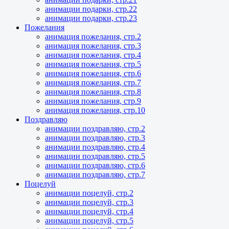
анимации подарки, стр.22
анимации подарки, стр.23
Пожелания
анимация пожелания, стр.2
анимация пожелания, стр.3
анимация пожелания, стр.4
анимация пожелания, стр.5
анимация пожелания, стр.6
анимация пожелания, стр.7
анимация пожелания, стр.8
анимация пожелания, стр.9
анимация пожелания, стр.10
Поздравляю
анимации поздравляю, стр.2
анимации поздравляю, стр.3
анимации поздравляю, стр.4
анимации поздравляю, стр.5
анимации поздравляю, стр.6
анимации поздравляю, стр.7
Поцелуй
анимации поцелуй, стр.2
анимации поцелуй, стр.3
анимации поцелуй, стр.4
анимации поцелуй, стр.5