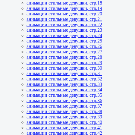
анимации стильные девушки, стр.18
анимации стильные девушки, стр.19
анимации стильные девушки, стр.20
анимации стильные девушки, стр.21
анимации стильные девушки, стр.22
анимации стильные девушки, стр.23
анимации стильные девушки, стр.24
анимации стильные девушки, стр.25
анимации стильные девушки, стр.26
анимации стильные девушки, стр.27
анимации стильные девушки, стр.28
анимации стильные девушки, стр.29
анимации стильные девушки, стр.30
анимации стильные девушки, стр.31
анимации стильные девушки, стр.32
анимации стильные девушки, стр.33
анимации стильные девушки, стр.34
анимации стильные девушки, стр.35
анимации стильные девушки, стр.36
анимации стильные девушки, стр.37
анимации стильные девушки, стр.38
анимации стильные девушки, стр.39
анимации стильные девушки, стр.40
анимации стильные девушки, стр.41
анимации стильные девушки, стр.42