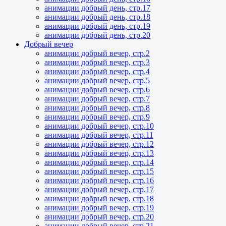
анимации добрый день, стр.17
анимации добрый день, стр.18
анимации добрый день, стр.19
анимации добрый день, стр.20
Добрый вечер
анимации добрый вечер, стр.2
анимации добрый вечер, стр.3
анимации добрый вечер, стр.4
анимации добрый вечер, стр.5
анимации добрый вечер, стр.6
анимации добрый вечер, стр.7
анимации добрый вечер, стр.8
анимации добрый вечер, стр.9
анимации добрый вечер, стр.10
анимации добрый вечер, стр.11
анимации добрый вечер, стр.12
анимации добрый вечер, стр.13
анимации добрый вечер, стр.14
анимации добрый вечер, стр.15
анимации добрый вечер, стр.16
анимации добрый вечер, стр.17
анимации добрый вечер, стр.18
анимации добрый вечер, стр.19
анимации добрый вечер, стр.20
анимации добрый вечер, стр.21