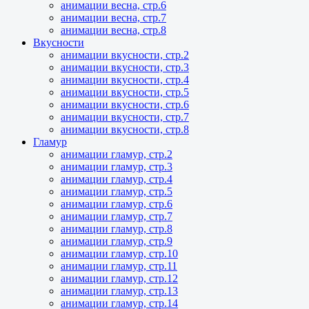
анимации весна, стр.6
анимации весна, стр.7
анимации весна, стр.8
Вкусности
анимации вкусности, стр.2
анимации вкусности, стр.3
анимации вкусности, стр.4
анимации вкусности, стр.5
анимации вкусности, стр.6
анимации вкусности, стр.7
анимации вкусности, стр.8
Гламур
анимации гламур, стр.2
анимации гламур, стр.3
анимации гламур, стр.4
анимации гламур, стр.5
анимации гламур, стр.6
анимации гламур, стр.7
анимации гламур, стр.8
анимации гламур, стр.9
анимации гламур, стр.10
анимации гламур, стр.11
анимации гламур, стр.12
анимации гламур, стр.13
анимации гламур, стр.14