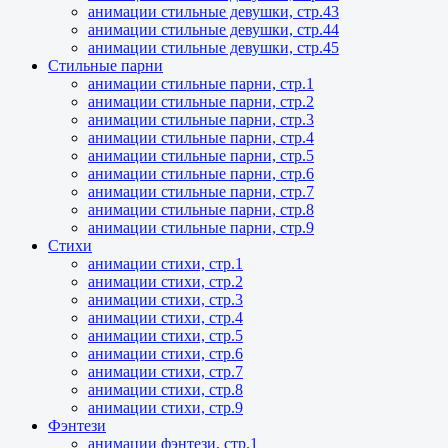
анимации стильные девушки, стр.43
анимации стильные девушки, стр.44
анимации стильные девушки, стр.45
Стильные парни
анимации стильные парни, стр.1
анимации стильные парни, стр.2
анимации стильные парни, стр.3
анимации стильные парни, стр.4
анимации стильные парни, стр.5
анимации стильные парни, стр.6
анимации стильные парни, стр.7
анимации стильные парни, стр.8
анимации стильные парни, стр.9
Стихи
анимации стихи, стр.1
анимации стихи, стр.2
анимации стихи, стр.3
анимации стихи, стр.4
анимации стихи, стр.5
анимации стихи, стр.6
анимации стихи, стр.7
анимации стихи, стр.8
анимации стихи, стр.9
Фэнтези
анимации фэнтези, стр.1