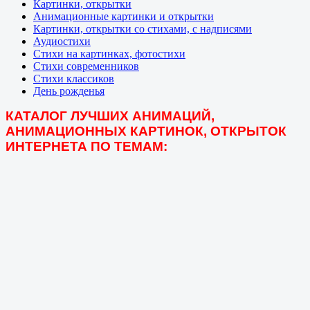
Картинки, открытки
Анимационные картинки и открытки
Картинки, открытки со стихами, с надписями
Аудиостихи
Стихи на картинках, фотостихи
Стихи современников
Стихи классиков
День рожденья
КАТАЛОГ ЛУЧШИХ АНИМАЦИЙ,
АНИМАЦИОННЫХ КАРТИНОК, ОТКРЫТОК
ИНТЕРНЕТА ПО ТЕМАМ: