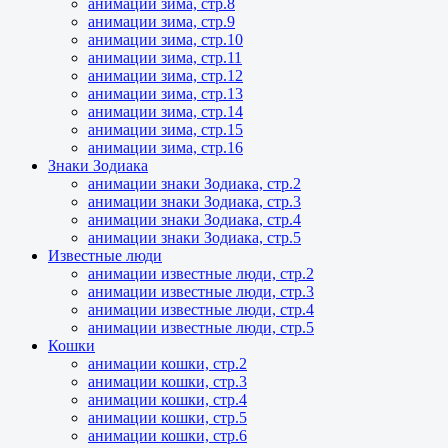
анимации зима, стр.8
анимации зима, стр.9
анимации зима, стр.10
анимации зима, стр.11
анимации зима, стр.12
анимации зима, стр.13
анимации зима, стр.14
анимации зима, стр.15
анимации зима, стр.16
Знаки Зодиака
анимации знаки Зодиака, стр.2
анимации знаки Зодиака, стр.3
анимации знаки Зодиака, стр.4
анимации знаки Зодиака, стр.5
Известные люди
анимации известные люди, стр.2
анимации известные люди, стр.3
анимации известные люди, стр.4
анимации известные люди, стр.5
Кошки
анимации кошки, стр.2
анимации кошки, стр.3
анимации кошки, стр.4
анимации кошки, стр.5
анимации кошки, стр.6