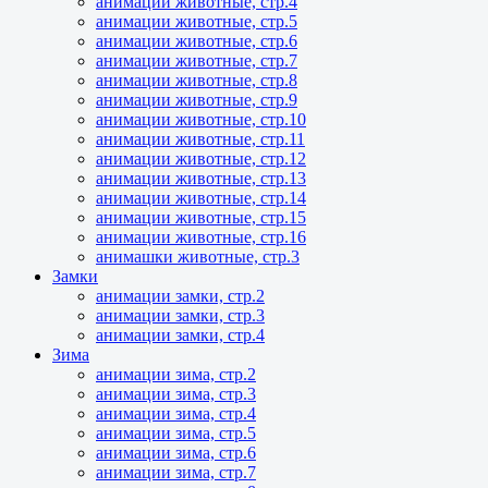
анимации животные, стр.4
анимации животные, стр.5
анимации животные, стр.6
анимации животные, стр.7
анимации животные, стр.8
анимации животные, стр.9
анимации животные, стр.10
анимации животные, стр.11
анимации животные, стр.12
анимации животные, стр.13
анимации животные, стр.14
анимации животные, стр.15
анимации животные, стр.16
анимашки животные, стр.3
Замки
анимации замки, стр.2
анимации замки, стр.3
анимации замки, стр.4
Зима
анимации зима, стр.2
анимации зима, стр.3
анимации зима, стр.4
анимации зима, стр.5
анимации зима, стр.6
анимации зима, стр.7