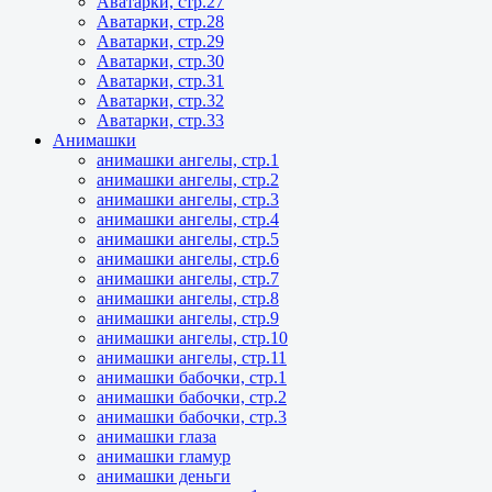
Аватарки, стр.27
Аватарки, стр.28
Аватарки, стр.29
Аватарки, стр.30
Аватарки, стр.31
Аватарки, стр.32
Аватарки, стр.33
Анимашки
анимашки ангелы, стр.1
анимашки ангелы, стр.2
анимашки ангелы, стр.3
анимашки ангелы, стр.4
анимашки ангелы, стр.5
анимашки ангелы, стр.6
анимашки ангелы, стр.7
анимашки ангелы, стр.8
анимашки ангелы, стр.9
анимашки ангелы, стр.10
анимашки ангелы, стр.11
анимашки бабочки, стр.1
анимашки бабочки, стр.2
анимашки бабочки, стр.3
анимашки глаза
анимашки гламур
анимашки деньги