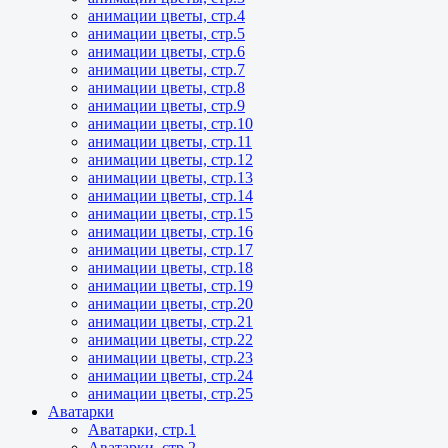
анимации цветы, стр.4
анимации цветы, стр.5
анимации цветы, стр.6
анимации цветы, стр.7
анимации цветы, стр.8
анимации цветы, стр.9
анимации цветы, стр.10
анимации цветы, стр.11
анимации цветы, стр.12
анимации цветы, стр.13
анимации цветы, стр.14
анимации цветы, стр.15
анимации цветы, стр.16
анимации цветы, стр.17
анимации цветы, стр.18
анимации цветы, стр.19
анимации цветы, стр.20
анимации цветы, стр.21
анимации цветы, стр.22
анимации цветы, стр.23
анимации цветы, стр.24
анимации цветы, стр.25
Аватарки
Аватарки, стр.1
Аватарки, стр.2