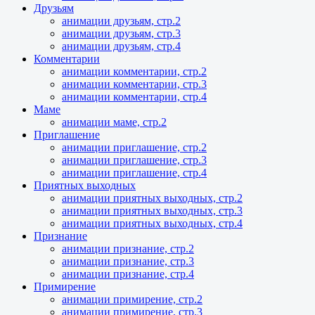
Друзьям
анимации друзьям, стр.2
анимации друзьям, стр.3
анимации друзьям, стр.4
Комментарии
анимации комментарии, стр.2
анимации комментарии, стр.3
анимации комментарии, стр.4
Маме
анимации маме, стр.2
Приглашение
анимации приглашение, стр.2
анимации приглашение, стр.3
анимации приглашение, стр.4
Приятных выходных
анимации приятных выходных, стр.2
анимации приятных выходных, стр.3
анимации приятных выходных, стр.4
Признание
анимации признание, стр.2
анимации признание, стр.3
анимации признание, стр.4
Примирение
анимации примирение, стр.2
анимации примирение, стр.3