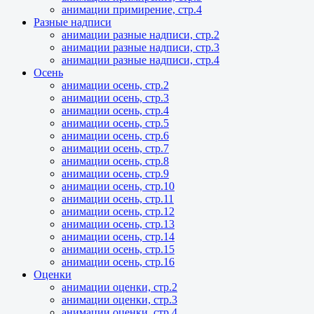
анимации примирение, стр.4
Разные надписи
анимации разные надписи, стр.2
анимации разные надписи, стр.3
анимации разные надписи, стр.4
Осень
анимации осень, стр.2
анимации осень, стр.3
анимации осень, стр.4
анимации осень, стр.5
анимации осень, стр.6
анимации осень, стр.7
анимации осень, стр.8
анимации осень, стр.9
анимации осень, стр.10
анимации осень, стр.11
анимации осень, стр.12
анимации осень, стр.13
анимации осень, стр.14
анимации осень, стр.15
анимации осень, стр.16
Оценки
анимации оценки, стр.2
анимации оценки, стр.3
анимации оценки, стр.4