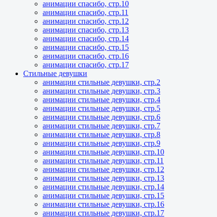
анимации спасибо, стр.10
анимации спасибо, стр.11
анимации спасибо, стр.12
анимации спасибо, стр.13
анимации спасибо, стр.14
анимации спасибо, стр.15
анимации спасибо, стр.16
анимации спасибо, стр.17
Стильные девушки
анимации стильные девушки, стр.2
анимации стильные девушки, стр.3
анимации стильные девушки, стр.4
анимации стильные девушки, стр.5
анимации стильные девушки, стр.6
анимации стильные девушки, стр.7
анимации стильные девушки, стр.8
анимации стильные девушки, стр.9
анимации стильные девушки, стр.10
анимации стильные девушки, стр.11
анимации стильные девушки, стр.12
анимации стильные девушки, стр.13
анимации стильные девушки, стр.14
анимации стильные девушки, стр.15
анимации стильные девушки, стр.16
анимации стильные девушки, стр.17