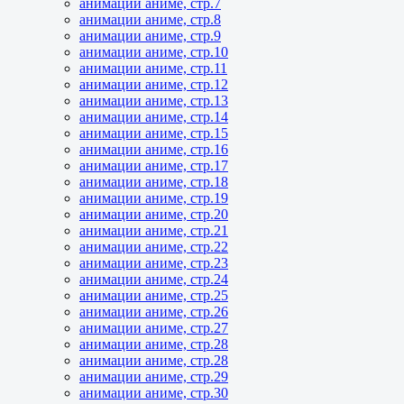
анимации аниме, стр.7
анимации аниме, стр.8
анимации аниме, стр.9
анимации аниме, стр.10
анимации аниме, стр.11
анимации аниме, стр.12
анимации аниме, стр.13
анимации аниме, стр.14
анимации аниме, стр.15
анимации аниме, стр.16
анимации аниме, стр.17
анимации аниме, стр.18
анимации аниме, стр.19
анимации аниме, стр.20
анимации аниме, стр.21
анимации аниме, стр.22
анимации аниме, стр.23
анимации аниме, стр.24
анимации аниме, стр.25
анимации аниме, стр.26
анимации аниме, стр.27
анимации аниме, стр.28
анимации аниме, стр.28
анимации аниме, стр.29
анимации аниме, стр.30