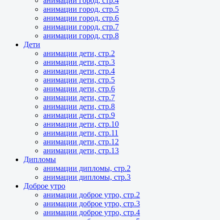
анимации город, стр.4
анимации город, стр.5
анимации город, стр.6
анимации город, стр.7
анимации город, стр.8
Дети
анимации дети, стр.2
анимации дети, стр.3
анимации дети, стр.4
анимации дети, стр.5
анимации дети, стр.6
анимации дети, стр.7
анимации дети, стр.8
анимации дети, стр.9
анимации дети, стр.10
анимации дети, стр.11
анимации дети, стр.12
анимации дети, стр.13
Дипломы
анимации дипломы, стр.2
анимации дипломы, стр.3
Доброе утро
анимации доброе утро, стр.2
анимации доброе утро, стр.3
анимации доброе утро, стр.4