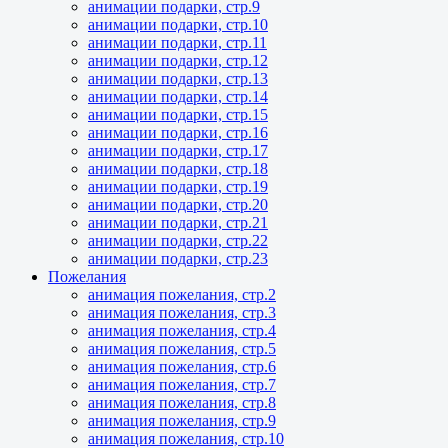
анимации подарки, стр.9
анимации подарки, стр.10
анимации подарки, стр.11
анимации подарки, стр.12
анимации подарки, стр.13
анимации подарки, стр.14
анимации подарки, стр.15
анимации подарки, стр.16
анимации подарки, стр.17
анимации подарки, стр.18
анимации подарки, стр.19
анимации подарки, стр.20
анимации подарки, стр.21
анимации подарки, стр.22
анимации подарки, стр.23
Пожелания
анимация пожелания, стр.2
анимация пожелания, стр.3
анимация пожелания, стр.4
анимация пожелания, стр.5
анимация пожелания, стр.6
анимация пожелания, стр.7
анимация пожелания, стр.8
анимация пожелания, стр.9
анимация пожелания, стр.10