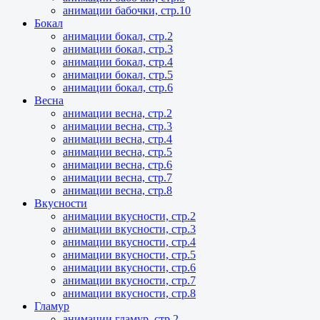
анимации бабочки, стр.10
Бокал
анимации бокал, стр.2
анимации бокал, стр.3
анимации бокал, стр.4
анимации бокал, стр.5
анимации бокал, стр.6
Весна
анимации весна, стр.2
анимации весна, стр.3
анимации весна, стр.4
анимации весна, стр.5
анимации весна, стр.6
анимации весна, стр.7
анимации весна, стр.8
Вкусности
анимации вкусности, стр.2
анимации вкусности, стр.3
анимации вкусности, стр.4
анимации вкусности, стр.5
анимации вкусности, стр.6
анимации вкусности, стр.7
анимации вкусности, стр.8
Гламур
анимации гламур, стр.2