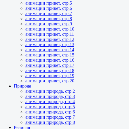
анимации привет, стр.5
анимации привет, стр.6
анимации привет, стр.7
анимации привет, стр.8
анимации привет, стр.9
анимации привет, стр.10
анимации привет, стр.11
анимации привет, стр.12
анимации привет, стр.13
анимации привет, стр.14
анимации привет, стр.15
анимации привет, стр.16
анимации привет, стр.17
анимации привет, стр.18
анимации привет, стр.19
анимации привет, стр.20
Природа
анимации природа, стр.2
анимации природа, стр.3
анимации природа, стр.4
анимации природа, стр.5
анимации природа, стр.6
анимации природа, стр.7
анимации природа, стр.8
Религия