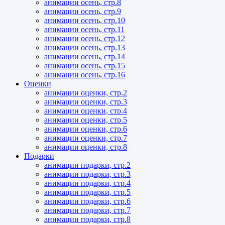
анимации осень, стр.8
анимации осень, стр.9
анимации осень, стр.10
анимации осень, стр.11
анимации осень, стр.12
анимации осень, стр.13
анимации осень, стр.14
анимации осень, стр.15
анимации осень, стр.16
Оценки
анимации оценки, стр.2
анимации оценки, стр.3
анимации оценки, стр.4
анимации оценки, стр.5
анимации оценки, стр.6
анимации оценки, стр.7
анимации оценки, стр.8
Подарки
анимации подарки, стр.2
анимации подарки, стр.3
анимации подарки, стр.4
анимации подарки, стр.5
анимации подарки, стр.6
анимации подарки, стр.7
анимации подарки, стр.8