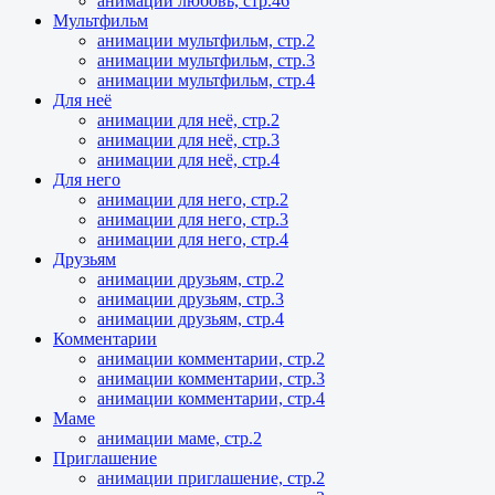
анимации любовь, стр.46
Мультфильм
анимации мультфильм, стр.2
анимации мультфильм, стр.3
анимации мультфильм, стр.4
Для неё
анимации для неё, стр.2
анимации для неё, стр.3
анимации для неё, стр.4
Для него
анимации для него, стр.2
анимации для него, стр.3
анимации для него, стр.4
Друзьям
анимации друзьям, стр.2
анимации друзьям, стр.3
анимации друзьям, стр.4
Комментарии
анимации комментарии, стр.2
анимации комментарии, стр.3
анимации комментарии, стр.4
Маме
анимации маме, стр.2
Приглашение
анимации приглашение, стр.2