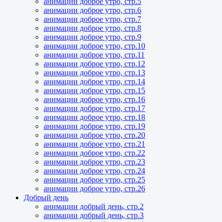
анимации доброе утро, стр.5
анимации доброе утро, стр.6
анимации доброе утро, стр.7
анимации доброе утро, стр.8
анимации доброе утро, стр.9
анимации доброе утро, стр.10
анимации доброе утро, стр.11
анимации доброе утро, стр.12
анимации доброе утро, стр.13
анимации доброе утро, стр.14
анимации доброе утро, стр.15
анимации доброе утро, стр.16
анимации доброе утро, стр.17
анимации доброе утро, стр.18
анимации доброе утро, стр.19
анимации доброе утро, стр.20
анимации доброе утро, стр.21
анимации доброе утро, стр.22
анимации доброе утро, стр.23
анимации доброе утро, стр.24
анимации доброе утро, стр.25
анимации доброе утро, стр.26
Добрый день
анимации добрый день, стр.2
анимации добрый день, стр.3