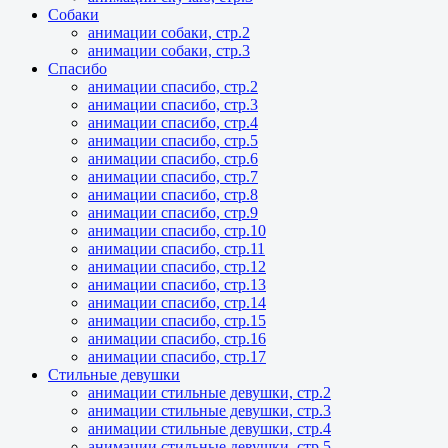
Собаки
анимации собаки, стр.2
анимации собаки, стр.3
Спасибо
анимации спасибо, стр.2
анимации спасибо, стр.3
анимации спасибо, стр.4
анимации спасибо, стр.5
анимации спасибо, стр.6
анимации спасибо, стр.7
анимации спасибо, стр.8
анимации спасибо, стр.9
анимации спасибо, стр.10
анимации спасибо, стр.11
анимации спасибо, стр.12
анимации спасибо, стр.13
анимации спасибо, стр.14
анимации спасибо, стр.15
анимации спасибо, стр.16
анимации спасибо, стр.17
Стильные девушки
анимации стильные девушки, стр.2
анимации стильные девушки, стр.3
анимации стильные девушки, стр.4
анимации стильные девушки, стр.5