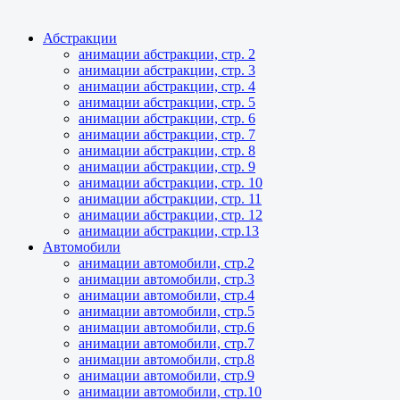
Абстракции
анимации абстракции, стр. 2
анимации абстракции, стр. 3
анимации абстракции, стр. 4
анимации абстракции, стр. 5
анимации абстракции, стр. 6
анимации абстракции, стр. 7
анимации абстракции, стр. 8
анимации абстракции, стр. 9
анимации абстракции, стр. 10
анимации абстракции, стр. 11
анимации абстракции, стр. 12
анимации абстракции, стр.13
Автомобили
анимации автомобили, стр.2
анимации автомобили, стр.3
анимации автомобили, стр.4
анимации автомобили, стр.5
анимации автомобили, стр.6
анимации автомобили, стр.7
анимации автомобили, стр.8
анимации автомобили, стр.9
анимации автомобили, стр.10