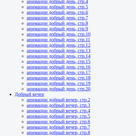
анимации добрый день, стр.4
анимации добрый день, стр.5
анимации добрый день, стр.6
анимации добрый день, стр.7
анимации добрый день, стр.8
анимации добрый день, стр.9
анимации добрый день, стр.10
анимации добрый день, стр.11
анимации добрый день, стр.12
анимации добрый день, стр.13
анимации добрый день, стр.14
анимации добрый день, стр.15
анимации добрый день, стр.16
анимации добрый день, стр.17
анимации добрый день, стр.18
анимации добрый день, стр.19
анимации добрый день, стр.20
Добрый вечер
анимации добрый вечер, стр.2
анимации добрый вечер, стр.3
анимации добрый вечер, стр.4
анимации добрый вечер, стр.5
анимации добрый вечер, стр.6
анимации добрый вечер, стр.7
анимации добрый вечер, стр.8