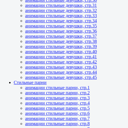
анимации стильные девушки, стр.30
анимации стильные девушки, стр.31
анимации стильные девушки, стр.32
анимации стильные девушки, стр.33
анимации стильные девушки, стр.34
анимации стильные девушки, стр.35
анимации стильные девушки, стр.36
анимации стильные девушки, стр.37
анимации стильные девушки, стр.38
анимации стильные девушки, стр.39
анимации стильные девушки, стр.40
анимации стильные девушки, стр.41
анимации стильные девушки, стр.42
анимации стильные девушки, стр.43
анимации стильные девушки, стр.44
анимации стильные девушки, стр.45
Стильные парни
анимации стильные парни, стр.1
анимации стильные парни, стр.2
анимации стильные парни, стр.3
анимации стильные парни, стр.4
анимации стильные парни, стр.5
анимации стильные парни, стр.6
анимации стильные парни, стр.7
анимации стильные парни, стр.8