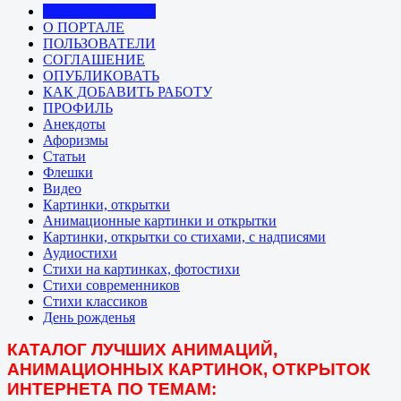
Главная - Новости
О ПОРТАЛЕ
ПОЛЬЗОВАТЕЛИ
СОГЛАШЕНИЕ
ОПУБЛИКОВАТЬ
КАК ДОБАВИТЬ РАБОТУ
ПРОФИЛЬ
Анекдоты
Афоризмы
Статьи
Флешки
Видео
Картинки, открытки
Анимационные картинки и открытки
Картинки, открытки со стихами, с надписями
Аудиостихи
Стихи на картинках, фотостихи
Стихи современников
Стихи классиков
День рожденья
КАТАЛОГ ЛУЧШИХ АНИМАЦИЙ,
АНИМАЦИОННЫХ КАРТИНОК, ОТКРЫТОК
ИНТЕРНЕТА ПО ТЕМАМ: