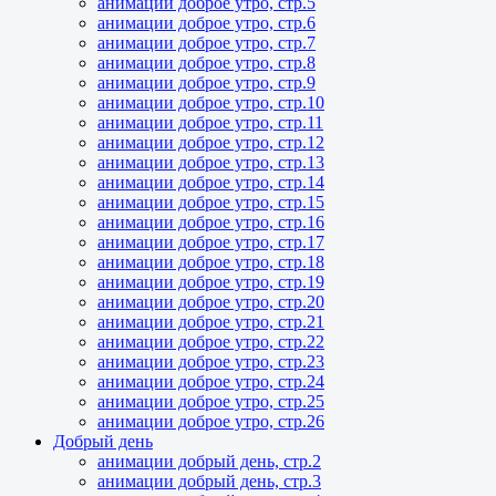
анимации доброе утро, стр.5
анимации доброе утро, стр.6
анимации доброе утро, стр.7
анимации доброе утро, стр.8
анимации доброе утро, стр.9
анимации доброе утро, стр.10
анимации доброе утро, стр.11
анимации доброе утро, стр.12
анимации доброе утро, стр.13
анимации доброе утро, стр.14
анимации доброе утро, стр.15
анимации доброе утро, стр.16
анимации доброе утро, стр.17
анимации доброе утро, стр.18
анимации доброе утро, стр.19
анимации доброе утро, стр.20
анимации доброе утро, стр.21
анимации доброе утро, стр.22
анимации доброе утро, стр.23
анимации доброе утро, стр.24
анимации доброе утро, стр.25
анимации доброе утро, стр.26
Добрый день
анимации добрый день, стр.2
анимации добрый день, стр.3