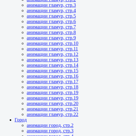
анимации гламур, стр.3
анимации гламур, стр.4
анимации гламур, стр.5
анимации гламур, стр.6
анимации гламур, стр.7
анимации гламур, стр.8
анимации гламур, стр.9
анимации гламур, стр.10
анимации гламур, стр.11
анимации гламур, стр.12
анимации гламур, стр.13
анимации гламур, стр.14
анимации гламур, стр.15
анимации гламур, стр.16
анимации гламур, стр.17
анимации гламур, стр.18
анимации гламур, стр.19
анимации гламур, стр.19
анимации гламур, стр.20
анимации гламур, стр.21
анимации гламур, стр.22
Город
анимации город, стр.2
анимации город, стр.3