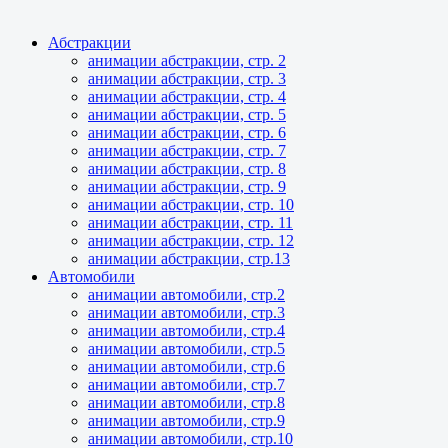
Абстракции
анимации абстракции, стр. 2
анимации абстракции, стр. 3
анимации абстракции, стр. 4
анимации абстракции, стр. 5
анимации абстракции, стр. 6
анимации абстракции, стр. 7
анимации абстракции, стр. 8
анимации абстракции, стр. 9
анимации абстракции, стр. 10
анимации абстракции, стр. 11
анимации абстракции, стр. 12
анимации абстракции, стр.13
Автомобили
анимации автомобили, стр.2
анимации автомобили, стр.3
анимации автомобили, стр.4
анимации автомобили, стр.5
анимации автомобили, стр.6
анимации автомобили, стр.7
анимации автомобили, стр.8
анимации автомобили, стр.9
анимации автомобили, стр.10