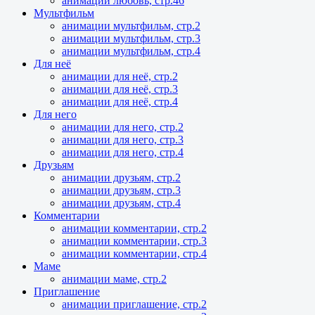
анимации любовь, стр.46
Мультфильм
анимации мультфильм, стр.2
анимации мультфильм, стр.3
анимации мультфильм, стр.4
Для неё
анимации для неё, стр.2
анимации для неё, стр.3
анимации для неё, стр.4
Для него
анимации для него, стр.2
анимации для него, стр.3
анимации для него, стр.4
Друзьям
анимации друзьям, стр.2
анимации друзьям, стр.3
анимации друзьям, стр.4
Комментарии
анимации комментарии, стр.2
анимации комментарии, стр.3
анимации комментарии, стр.4
Маме
анимации маме, стр.2
Приглашение
анимации приглашение, стр.2