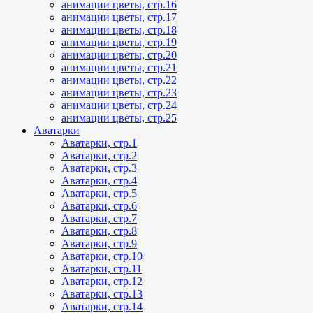
анимации цветы, стр.16
анимации цветы, стр.17
анимации цветы, стр.18
анимации цветы, стр.19
анимации цветы, стр.20
анимации цветы, стр.21
анимации цветы, стр.22
анимации цветы, стр.23
анимации цветы, стр.24
анимации цветы, стр.25
Аватарки
Аватарки, стр.1
Аватарки, стр.2
Аватарки, стр.3
Аватарки, стр.4
Аватарки, стр.5
Аватарки, стр.6
Аватарки, стр.7
Аватарки, стр.8
Аватарки, стр.9
Аватарки, стр.10
Аватарки, стр.11
Аватарки, стр.12
Аватарки, стр.13
Аватарки, стр.14