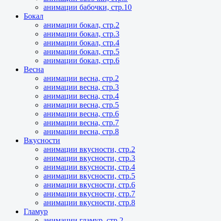
анимации бабочки, стр.10
Бокал
анимации бокал, стр.2
анимации бокал, стр.3
анимации бокал, стр.4
анимации бокал, стр.5
анимации бокал, стр.6
Весна
анимации весна, стр.2
анимации весна, стр.3
анимации весна, стр.4
анимации весна, стр.5
анимации весна, стр.6
анимации весна, стр.7
анимации весна, стр.8
Вкусности
анимации вкусности, стр.2
анимации вкусности, стр.3
анимации вкусности, стр.4
анимации вкусности, стр.5
анимации вкусности, стр.6
анимации вкусности, стр.7
анимации вкусности, стр.8
Гламур
анимации гламур, стр.2