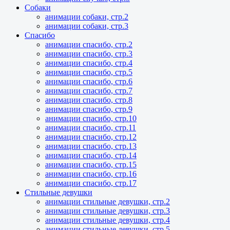
Собаки
анимации собаки, стр.2
анимации собаки, стр.3
Спасибо
анимации спасибо, стр.2
анимации спасибо, стр.3
анимации спасибо, стр.4
анимации спасибо, стр.5
анимации спасибо, стр.6
анимации спасибо, стр.7
анимации спасибо, стр.8
анимации спасибо, стр.9
анимации спасибо, стр.10
анимации спасибо, стр.11
анимации спасибо, стр.12
анимации спасибо, стр.13
анимации спасибо, стр.14
анимации спасибо, стр.15
анимации спасибо, стр.16
анимации спасибо, стр.17
Стильные девушки
анимации стильные девушки, стр.2
анимации стильные девушки, стр.3
анимации стильные девушки, стр.4
анимации стильные девушки, стр.5