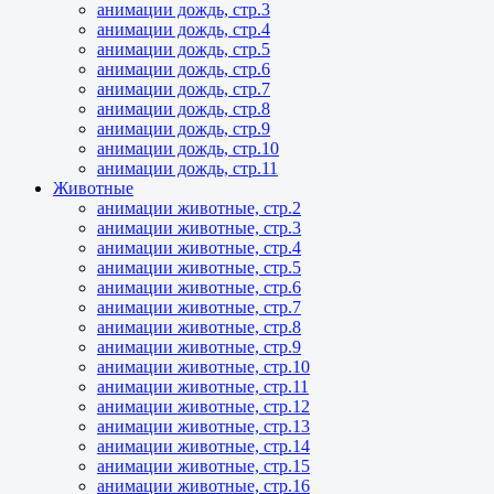
анимации дождь, стр.3
анимации дождь, стр.4
анимации дождь, стр.5
анимации дождь, стр.6
анимации дождь, стр.7
анимации дождь, стр.8
анимации дождь, стр.9
анимации дождь, стр.10
анимации дождь, стр.11
Животные
анимации животные, стр.2
анимации животные, стр.3
анимации животные, стр.4
анимации животные, стр.5
анимации животные, стр.6
анимации животные, стр.7
анимации животные, стр.8
анимации животные, стр.9
анимации животные, стр.10
анимации животные, стр.11
анимации животные, стр.12
анимации животные, стр.13
анимации животные, стр.14
анимации животные, стр.15
анимации животные, стр.16