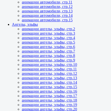
анимации автомобили, стр.11
анимации автомобили, стр.12
анимации автомобили, стр.13
анимации автомобили, стр.14
анимации автомобили, стр.15
Ангелы, эльфы
анимации ангелы, эльфы, стр.2
анимации ангелы, эльфы, стр.3
анимации ангелы, эльфы, стр.4
анимации ангелы, эльфы, стр.5
анимации ангелы, эльфы, стр.6
анимации ангелы, эльфы, стр.7
анимации ангелы, эльфы, стр.8
анимации ангелы, эльфы, стр.9
анимации ангелы, эльфы, стр.10
анимации ангелы, эльфы, стр.11
анимации ангелы, эльфы, стр.12
анимации ангелы, эльфы, стр.13
анимации ангелы, эльфы, стр.14
анимации ангелы, эльфы, стр.15
анимации ангелы, эльфы, стр.16
анимации ангелы, эльфы, стр.17
анимации ангелы, эльфы, стр.18
анимации ангелы, эльфы, стр.19
анимации ангелы, эльфы, стр.20