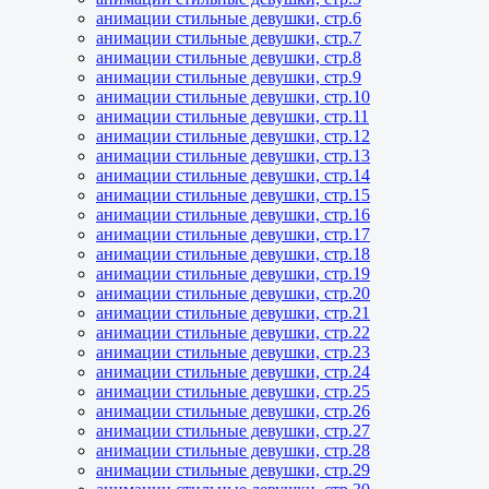
анимации стильные девушки, стр.6
анимации стильные девушки, стр.7
анимации стильные девушки, стр.8
анимации стильные девушки, стр.9
анимации стильные девушки, стр.10
анимации стильные девушки, стр.11
анимации стильные девушки, стр.12
анимации стильные девушки, стр.13
анимации стильные девушки, стр.14
анимации стильные девушки, стр.15
анимации стильные девушки, стр.16
анимации стильные девушки, стр.17
анимации стильные девушки, стр.18
анимации стильные девушки, стр.19
анимации стильные девушки, стр.20
анимации стильные девушки, стр.21
анимации стильные девушки, стр.22
анимации стильные девушки, стр.23
анимации стильные девушки, стр.24
анимации стильные девушки, стр.25
анимации стильные девушки, стр.26
анимации стильные девушки, стр.27
анимации стильные девушки, стр.28
анимации стильные девушки, стр.29