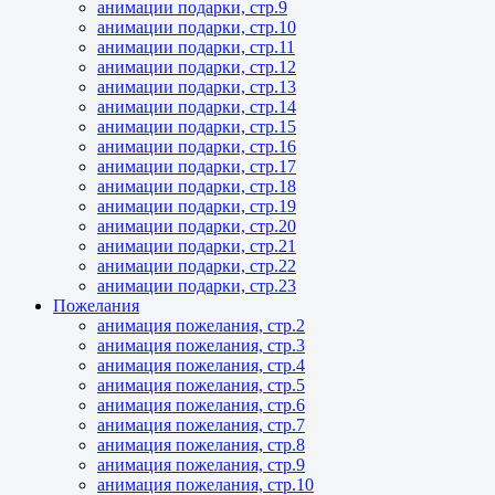
анимации подарки, стр.9
анимации подарки, стр.10
анимации подарки, стр.11
анимации подарки, стр.12
анимации подарки, стр.13
анимации подарки, стр.14
анимации подарки, стр.15
анимации подарки, стр.16
анимации подарки, стр.17
анимации подарки, стр.18
анимации подарки, стр.19
анимации подарки, стр.20
анимации подарки, стр.21
анимации подарки, стр.22
анимации подарки, стр.23
Пожелания
анимация пожелания, стр.2
анимация пожелания, стр.3
анимация пожелания, стр.4
анимация пожелания, стр.5
анимация пожелания, стр.6
анимация пожелания, стр.7
анимация пожелания, стр.8
анимация пожелания, стр.9
анимация пожелания, стр.10