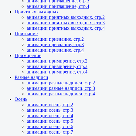
анимации приглашение, стр.3
анимации приглашение, стр.4
Приятных выходных
анимации приятных выходных, стр.2
анимации приятных выходных, стр.3
анимации приятных выходных, стр.4
Признание
анимации признание, стр.2
анимации признание, стр.3
анимации признание, стр.4
Примирение
анимации примирение, стр.2
анимации примирение, стр.3
анимации примирение, стр.4
Разные надписи
анимации разные надписи, стр.2
анимации разные надписи, стр.3
анимации разные надписи, стр.4
Осень
анимации осень, стр.2
анимации осень, стр.3
анимации осень, стр.4
анимации осень, стр.5
анимации осень, стр.6
анимации осень, стр.7