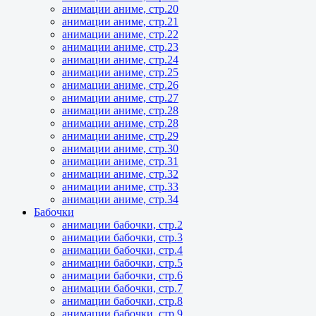
анимации аниме, стр.20
анимации аниме, стр.21
анимации аниме, стр.22
анимации аниме, стр.23
анимации аниме, стр.24
анимации аниме, стр.25
анимации аниме, стр.26
анимации аниме, стр.27
анимации аниме, стр.28
анимации аниме, стр.28
анимации аниме, стр.29
анимации аниме, стр.30
анимации аниме, стр.31
анимации аниме, стр.32
анимации аниме, стр.33
анимации аниме, стр.34
Бабочки
анимации бабочки, стр.2
анимации бабочки, стр.3
анимации бабочки, стр.4
анимации бабочки, стр.5
анимации бабочки, стр.6
анимации бабочки, стр.7
анимации бабочки, стр.8
анимации бабочки, стр.9