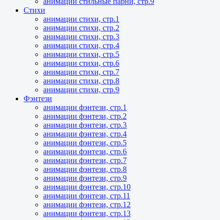
анимации стильные парни, стр.9
Стихи
анимации стихи, стр.1
анимации стихи, стр.2
анимации стихи, стр.3
анимации стихи, стр.4
анимации стихи, стр.5
анимации стихи, стр.6
анимации стихи, стр.7
анимации стихи, стр.8
анимации стихи, стр.9
Фэнтези
анимации фэнтези, стр.1
анимации фэнтези, стр.2
анимации фэнтези, стр.3
анимации фэнтези, стр.4
анимации фэнтези, стр.5
анимации фэнтези, стр.6
анимации фэнтези, стр.7
анимации фэнтези, стр.8
анимации фэнтези, стр.9
анимации фэнтези, стр.10
анимации фэнтези, стр.11
анимации фэнтези, стр.12
анимации фэнтези, стр.13