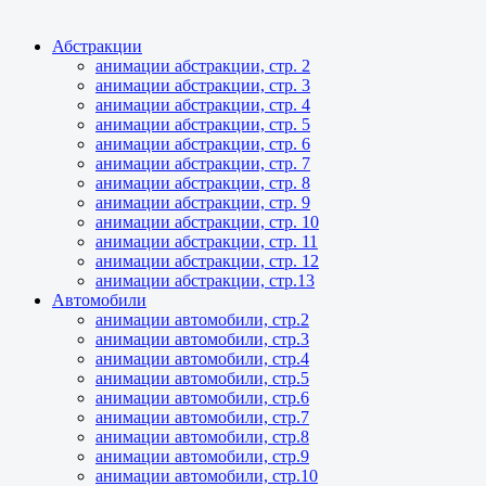
Абстракции
анимации абстракции, стр. 2
анимации абстракции, стр. 3
анимации абстракции, стр. 4
анимации абстракции, стр. 5
анимации абстракции, стр. 6
анимации абстракции, стр. 7
анимации абстракции, стр. 8
анимации абстракции, стр. 9
анимации абстракции, стр. 10
анимации абстракции, стр. 11
анимации абстракции, стр. 12
анимации абстракции, стр.13
Автомобили
анимации автомобили, стр.2
анимации автомобили, стр.3
анимации автомобили, стр.4
анимации автомобили, стр.5
анимации автомобили, стр.6
анимации автомобили, стр.7
анимации автомобили, стр.8
анимации автомобили, стр.9
анимации автомобили, стр.10