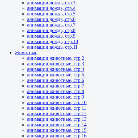
анимации дождь, стр.3
анимации дождь, стр.4
анимации дождь, стр.5
анимации дождь, стр.6
анимации дождь, стр.7
анимации дождь, стр.8
анимации дождь, стр.9
анимации дождь, стр.10
анимации дождь, стр.11
Животные
анимации животные, стр.2
анимации животные, стр.3
анимации животные, стр.4
анимации животные, стр.5
анимации животные, стр.6
анимации животные, стр.7
анимации животные, стр.8
анимации животные, стр.9
анимации животные, стр.10
анимации животные, стр.11
анимации животные, стр.12
анимации животные, стр.13
анимации животные, стр.14
анимации животные, стр.15
анимации животные, стр.16