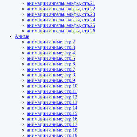
анимации ангелы, эльфы, стр.21
анимации ангелы, эльфы, стр.22
анимации ангелы, эльфы, стр.23
анимации ангелы, эльфы, стр.24
анимации ангелы, эльфы, стр.25
анимации ангелы, эльфы, стр.26
Аниме
анимации аниме, стр.2
анимации аниме, стр.3
анимации аниме, стр.4
анимации аниме, стр.5
анимации аниме, стр.6
анимации аниме, стр.7
анимации аниме, стр.8
анимации аниме, стр.9
анимации аниме, стр.10
анимации аниме, стр.11
анимации аниме, стр.12
анимации аниме, стр.13
анимации аниме, стр.14
анимации аниме, стр.15
анимации аниме, стр.16
анимации аниме, стр.17
анимации аниме, стр.18
анимации аниме, стр.19