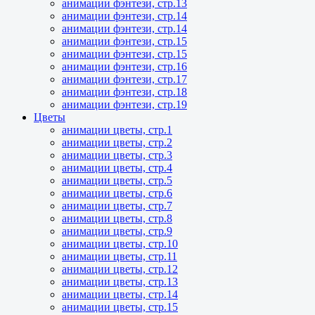
анимации фэнтези, стр.13
анимации фэнтези, стр.14
анимации фэнтези, стр.14
анимации фэнтези, стр.15
анимации фэнтези, стр.15
анимации фэнтези, стр.16
анимации фэнтези, стр.17
анимации фэнтези, стр.18
анимации фэнтези, стр.19
Цветы
анимации цветы, стр.1
анимации цветы, стр.2
анимации цветы, стр.3
анимации цветы, стр.4
анимации цветы, стр.5
анимации цветы, стр.6
анимации цветы, стр.7
анимации цветы, стр.8
анимации цветы, стр.9
анимации цветы, стр.10
анимации цветы, стр.11
анимации цветы, стр.12
анимации цветы, стр.13
анимации цветы, стр.14
анимации цветы, стр.15