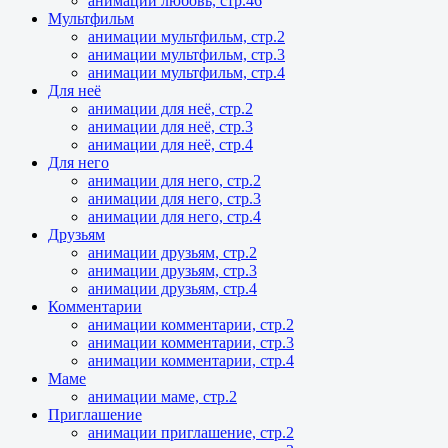
анимации любовь, стр.46
Мультфильм
анимации мультфильм, стр.2
анимации мультфильм, стр.3
анимации мультфильм, стр.4
Для неё
анимации для неё, стр.2
анимации для неё, стр.3
анимации для неё, стр.4
Для него
анимации для него, стр.2
анимации для него, стр.3
анимации для него, стр.4
Друзьям
анимации друзьям, стр.2
анимации друзьям, стр.3
анимации друзьям, стр.4
Комментарии
анимации комментарии, стр.2
анимации комментарии, стр.3
анимации комментарии, стр.4
Маме
анимации маме, стр.2
Приглашение
анимации приглашение, стр.2