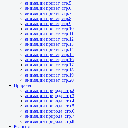
анимации привет, стр.5
анимации привет, стр.6
анимации привет, стр.7
анимации привет, стр.8
анимации привет, стр.9
анимации привет, стр.10
анимации привет, стр.11
анимации привет, стр.12
анимации привет, стр.13
анимации привет, стр.14
анимации привет, стр.15
анимации привет, стр.16
анимации привет, стр.17
анимации привет, стр.18
анимации привет, стр.19
анимации привет, стр.20
Природа
анимации природа, стр.2
анимации природа, стр.3
анимации природа, стр.4
анимации природа, стр.5
анимации природа, стр.6
анимации природа, стр.7
анимации природа, стр.8
Религия