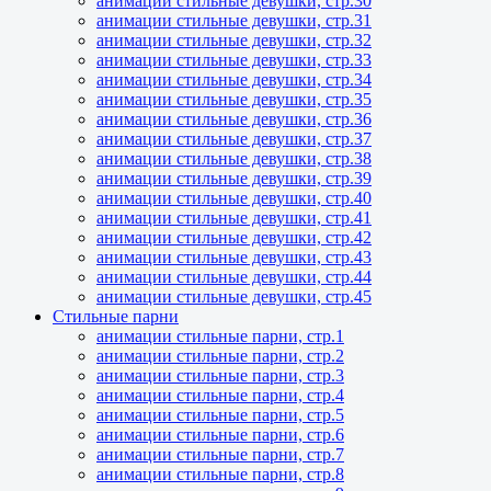
анимации стильные девушки, стр.30
анимации стильные девушки, стр.31
анимации стильные девушки, стр.32
анимации стильные девушки, стр.33
анимации стильные девушки, стр.34
анимации стильные девушки, стр.35
анимации стильные девушки, стр.36
анимации стильные девушки, стр.37
анимации стильные девушки, стр.38
анимации стильные девушки, стр.39
анимации стильные девушки, стр.40
анимации стильные девушки, стр.41
анимации стильные девушки, стр.42
анимации стильные девушки, стр.43
анимации стильные девушки, стр.44
анимации стильные девушки, стр.45
Стильные парни
анимации стильные парни, стр.1
анимации стильные парни, стр.2
анимации стильные парни, стр.3
анимации стильные парни, стр.4
анимации стильные парни, стр.5
анимации стильные парни, стр.6
анимации стильные парни, стр.7
анимации стильные парни, стр.8