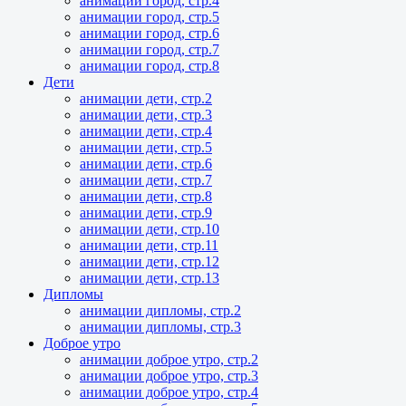
анимации город, стр.4
анимации город, стр.5
анимации город, стр.6
анимации город, стр.7
анимации город, стр.8
Дети
анимации дети, стр.2
анимации дети, стр.3
анимации дети, стр.4
анимации дети, стр.5
анимации дети, стр.6
анимации дети, стр.7
анимации дети, стр.8
анимации дети, стр.9
анимации дети, стр.10
анимации дети, стр.11
анимации дети, стр.12
анимации дети, стр.13
Дипломы
анимации дипломы, стр.2
анимации дипломы, стр.3
Доброе утро
анимации доброе утро, стр.2
анимации доброе утро, стр.3
анимации доброе утро, стр.4