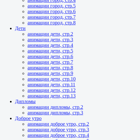
анимации город, стр.4
анимации город, стр.5
анимации город, стр.6
анимации город, стр.7
анимации город, стр.8
Дети
анимации дети, стр.2
анимации дети, стр.3
анимации дети, стр.4
анимации дети, стр.5
анимации дети, стр.6
анимации дети, стр.7
анимации дети, стр.8
анимации дети, стр.9
анимации дети, стр.10
анимации дети, стр.11
анимации дети, стр.12
анимации дети, стр.13
Дипломы
анимации дипломы, стр.2
анимации дипломы, стр.3
Доброе утро
анимации доброе утро, стр.2
анимации доброе утро, стр.3
анимации доброе утро, стр.4