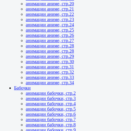
анимации аниме, стр.20
анимации аниме, стр.21
анимации аниме, стр.22
анимации аниме, стр.23
анимации аниме, стр.24
анимации аниме, стр.25
анимации аниме, стр.26
анимации аниме, стр.27
анимации аниме, стр.28
анимации аниме, стр.28
анимации аниме, стр.29
анимации аниме, стр.30
анимации аниме, стр.31
анимации аниме, стр.32
анимации аниме, стр.33
анимации аниме, стр.34
Бабочки
анимации бабочки, стр.2
анимации бабочки, стр.3
анимации бабочки, стр.4
анимации бабочки, стр.5
анимации бабочки, стр.6
анимации бабочки, стр.7
анимации бабочки, стр.8
анимации бабочки, стр.9