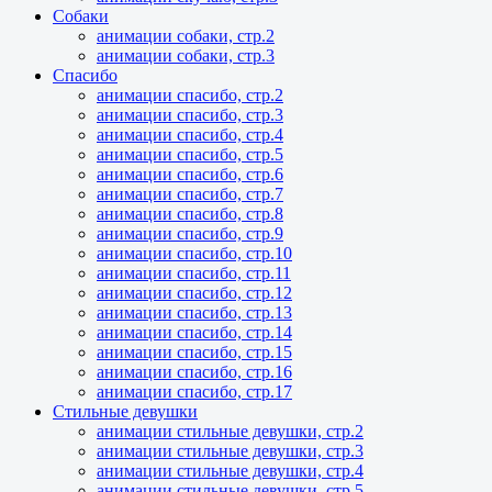
Собаки
анимации собаки, стр.2
анимации собаки, стр.3
Спасибо
анимации спасибо, стр.2
анимации спасибо, стр.3
анимации спасибо, стр.4
анимации спасибо, стр.5
анимации спасибо, стр.6
анимации спасибо, стр.7
анимации спасибо, стр.8
анимации спасибо, стр.9
анимации спасибо, стр.10
анимации спасибо, стр.11
анимации спасибо, стр.12
анимации спасибо, стр.13
анимации спасибо, стр.14
анимации спасибо, стр.15
анимации спасибо, стр.16
анимации спасибо, стр.17
Стильные девушки
анимации стильные девушки, стр.2
анимации стильные девушки, стр.3
анимации стильные девушки, стр.4
анимации стильные девушки, стр.5