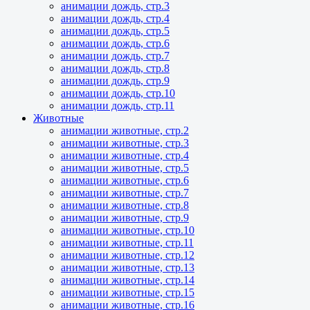
анимации дождь, стр.3
анимации дождь, стр.4
анимации дождь, стр.5
анимации дождь, стр.6
анимации дождь, стр.7
анимации дождь, стр.8
анимации дождь, стр.9
анимации дождь, стр.10
анимации дождь, стр.11
Животные
анимации животные, стр.2
анимации животные, стр.3
анимации животные, стр.4
анимации животные, стр.5
анимации животные, стр.6
анимации животные, стр.7
анимации животные, стр.8
анимации животные, стр.9
анимации животные, стр.10
анимации животные, стр.11
анимации животные, стр.12
анимации животные, стр.13
анимации животные, стр.14
анимации животные, стр.15
анимации животные, стр.16