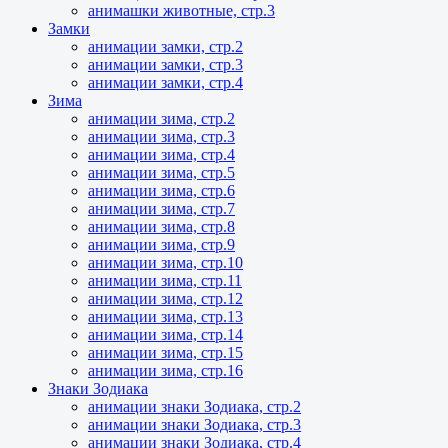
анимашки животные, стр.3
Замки
анимации замки, стр.2
анимации замки, стр.3
анимации замки, стр.4
Зима
анимации зима, стр.2
анимации зима, стр.3
анимации зима, стр.4
анимации зима, стр.5
анимации зима, стр.6
анимации зима, стр.7
анимации зима, стр.8
анимации зима, стр.9
анимации зима, стр.10
анимации зима, стр.11
анимации зима, стр.12
анимации зима, стр.13
анимации зима, стр.14
анимации зима, стр.15
анимации зима, стр.16
Знаки Зодиака
анимации знаки Зодиака, стр.2
анимации знаки Зодиака, стр.3
анимации знаки Зодиака, стр.4