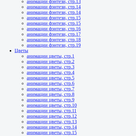
анимации фэнтези, стр.13
анимации фэнтези, стр.14
анимации фэнтези, стр.14
анимации фэнтези, стр.15
анимации фэнтези, стр.15
анимации фэнтези, стр.16
анимации фэнтези, стр.17
анимации фэнтези, стр.18
анимации фэнтези, стр.19
Цветы
анимации цветы, стр.1
анимации цветы, стр.2
анимации цветы, стр.3
анимации цветы, стр.4
анимации цветы, стр.5
анимации цветы, стр.6
анимации цветы, стр.7
анимации цветы, стр.8
анимации цветы, стр.9
анимации цветы, стр.10
анимации цветы, стр.11
анимации цветы, стр.12
анимации цветы, стр.13
анимации цветы, стр.14
анимации цветы, стр.15