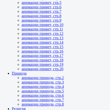
анимации привет, стр.5
анимации привет, стр.6
анимации привет, стр.7
анимации привет, стр.8
анимации привет, стр.9
анимации привет, стр.10
анимации привет, стр.11
анимации привет, стр.12
анимации привет, стр.13
анимации привет, стр.14
анимации привет, стр.15
анимации привет, стр.16
анимации привет, стр.17
анимации привет, стр.18
анимации привет, стр.19
анимации привет, стр.20
Природа
анимации природа, стр.2
анимации природа, стр.3
анимации природа, стр.4
анимации природа, стр.5
анимации природа, стр.6
анимации природа, стр.7
анимации природа, стр.8
Религия