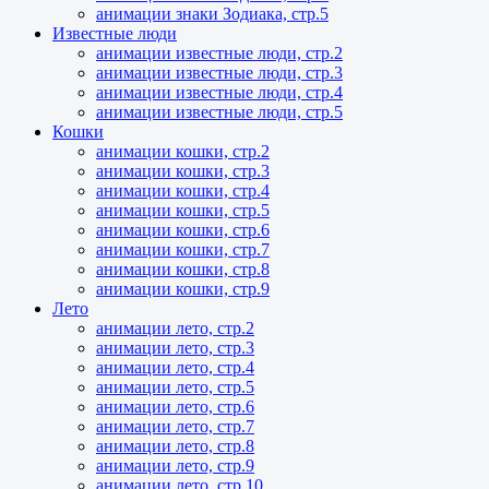
анимации знаки Зодиака, стр.5
Известные люди
анимации известные люди, стр.2
анимации известные люди, стр.3
анимации известные люди, стр.4
анимации известные люди, стр.5
Кошки
анимации кошки, стр.2
анимации кошки, стр.3
анимации кошки, стр.4
анимации кошки, стр.5
анимации кошки, стр.6
анимации кошки, стр.7
анимации кошки, стр.8
анимации кошки, стр.9
Лето
анимации лето, стр.2
анимации лето, стр.3
анимации лето, стр.4
анимации лето, стр.5
анимации лето, стр.6
анимации лето, стр.7
анимации лето, стр.8
анимации лето, стр.9
анимации лето, стр.10