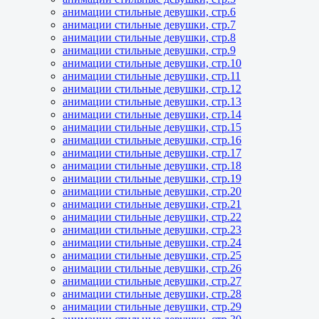
анимации стильные девушки, стр.6
анимации стильные девушки, стр.7
анимации стильные девушки, стр.8
анимации стильные девушки, стр.9
анимации стильные девушки, стр.10
анимации стильные девушки, стр.11
анимации стильные девушки, стр.12
анимации стильные девушки, стр.13
анимации стильные девушки, стр.14
анимации стильные девушки, стр.15
анимации стильные девушки, стр.16
анимации стильные девушки, стр.17
анимации стильные девушки, стр.18
анимации стильные девушки, стр.19
анимации стильные девушки, стр.20
анимации стильные девушки, стр.21
анимации стильные девушки, стр.22
анимации стильные девушки, стр.23
анимации стильные девушки, стр.24
анимации стильные девушки, стр.25
анимации стильные девушки, стр.26
анимации стильные девушки, стр.27
анимации стильные девушки, стр.28
анимации стильные девушки, стр.29