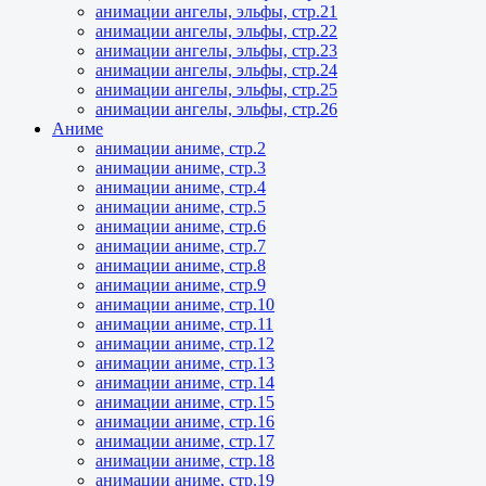
анимации ангелы, эльфы, стр.21
анимации ангелы, эльфы, стр.22
анимации ангелы, эльфы, стр.23
анимации ангелы, эльфы, стр.24
анимации ангелы, эльфы, стр.25
анимации ангелы, эльфы, стр.26
Аниме
анимации аниме, стр.2
анимации аниме, стр.3
анимации аниме, стр.4
анимации аниме, стр.5
анимации аниме, стр.6
анимации аниме, стр.7
анимации аниме, стр.8
анимации аниме, стр.9
анимации аниме, стр.10
анимации аниме, стр.11
анимации аниме, стр.12
анимации аниме, стр.13
анимации аниме, стр.14
анимации аниме, стр.15
анимации аниме, стр.16
анимации аниме, стр.17
анимации аниме, стр.18
анимации аниме, стр.19