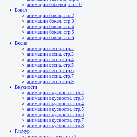
анимации бабочки, стр.10
Бокал
анимации бокал, стр.2
анимации бокал, стр.3
анимации бокал, стр.4
анимации бокал, стр.5
анимации бокал, стр.6
Весна
анимации весна, стр.2
анимации весна, стр.3
анимации весна, стр.4
анимации весна, стр.5
анимации весна, стр.6
анимации весна, стр.7
анимации весна, стр.8
Вкусности
анимации вкусности, стр.2
анимации вкусности, стр.3
анимации вкусности, стр.4
анимации вкусности, стр.5
анимации вкусности, стр.6
анимации вкусности, стр.7
анимации вкусности, стр.8
Гламур
анимации гламур, стр.2