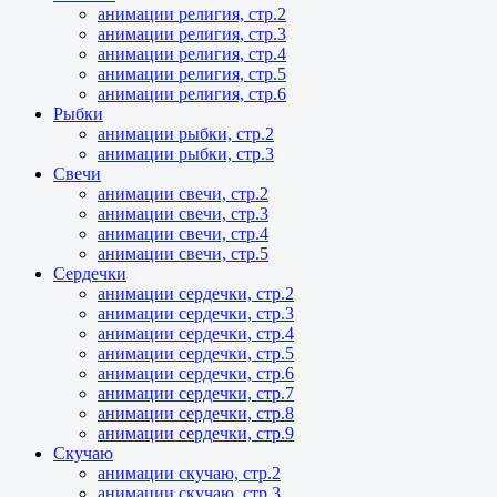
анимации религия, стр.2
анимации религия, стр.3
анимации религия, стр.4
анимации религия, стр.5
анимации религия, стр.6
Рыбки
анимации рыбки, стр.2
анимации рыбки, стр.3
Свечи
анимации свечи, стр.2
анимации свечи, стр.3
анимации свечи, стр.4
анимации свечи, стр.5
Сердечки
анимации сердечки, стр.2
анимации сердечки, стр.3
анимации сердечки, стр.4
анимации сердечки, стр.5
анимации сердечки, стр.6
анимации сердечки, стр.7
анимации сердечки, стр.8
анимации сердечки, стр.9
Скучаю
анимации скучаю, стр.2
анимации скучаю, стр.3