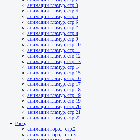
анимации гламур, стр.3
анимации гламур, стр.4
анимации гламур, стр.5
анимации гламур, стр.6
анимации гламур, стр.7
анимации гламур, стр.8
анимации гламур, стр.9
анимации гламур, стр.10
анимации гламур, стр.11
анимации гламур, стр.12
анимации гламур, стр.13
анимации гламур, стр.14
анимации гламур, стр.15
анимации гламур, стр.16
анимации гламур, стр.17
анимации гламур, стр.18
анимации гламур, стр.19
анимации гламур, стр.19
анимации гламур, стр.20
анимации гламур, стр.21
анимации гламур, стр.22
Город
анимации город, стр.2
анимации город, стр.3