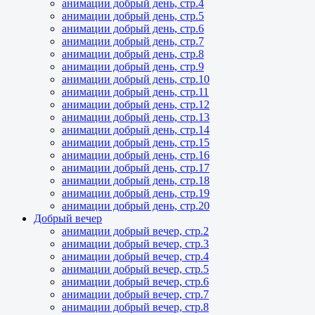
анимации добрый день, стр.4
анимации добрый день, стр.5
анимации добрый день, стр.6
анимации добрый день, стр.7
анимации добрый день, стр.8
анимации добрый день, стр.9
анимации добрый день, стр.10
анимации добрый день, стр.11
анимации добрый день, стр.12
анимации добрый день, стр.13
анимации добрый день, стр.14
анимации добрый день, стр.15
анимации добрый день, стр.16
анимации добрый день, стр.17
анимации добрый день, стр.18
анимации добрый день, стр.19
анимации добрый день, стр.20
Добрый вечер
анимации добрый вечер, стр.2
анимации добрый вечер, стр.3
анимации добрый вечер, стр.4
анимации добрый вечер, стр.5
анимации добрый вечер, стр.6
анимации добрый вечер, стр.7
анимации добрый вечер, стр.8