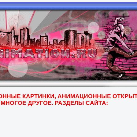
ОННЫЕ КАРТИНКИ, АНИМАЦИОННЫЕ ОТКРЫТКИ
МНОГОЕ ДРУГОЕ. РАЗДЕЛЫ САЙТА: