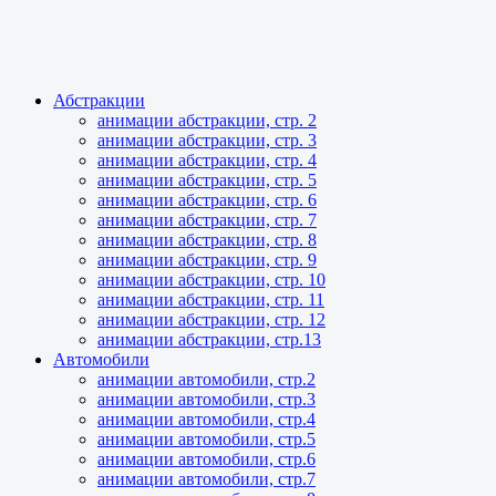
Абстракции
анимации абстракции, стр. 2
анимации абстракции, стр. 3
анимации абстракции, стр. 4
анимации абстракции, стр. 5
анимации абстракции, стр. 6
анимации абстракции, стр. 7
анимации абстракции, стр. 8
анимации абстракции, стр. 9
анимации абстракции, стр. 10
анимации абстракции, стр. 11
анимации абстракции, стр. 12
анимации абстракции, стр.13
Автомобили
анимации автомобили, стр.2
анимации автомобили, стр.3
анимации автомобили, стр.4
анимации автомобили, стр.5
анимации автомобили, стр.6
анимации автомобили, стр.7