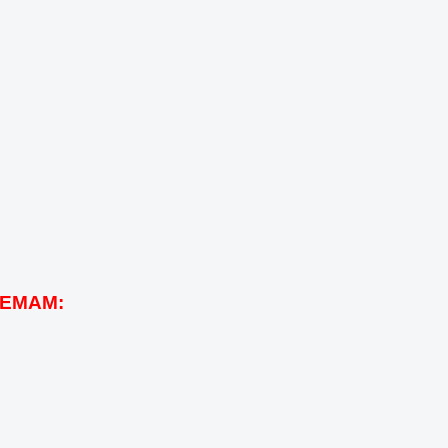
ТЕМАМ: