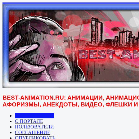
BEST-ANIMATION.RU: АНИМАЦИИ, АНИМАЦИ
АФОРИЗМЫ, АНЕКДОТЫ, ВИДЕО, ФЛЕШКИ И 
Главная - Новости
О ПОРТАЛЕ
ПОЛЬЗОВАТЕЛИ
СОГЛАШЕНИЕ
ОПУБЛИКОВАТЬ