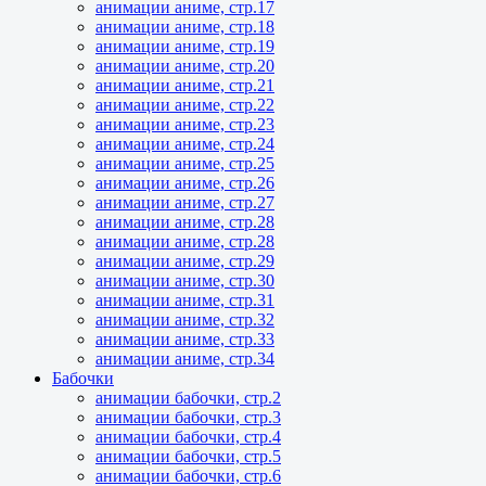
анимации аниме, стр.17
анимации аниме, стр.18
анимации аниме, стр.19
анимации аниме, стр.20
анимации аниме, стр.21
анимации аниме, стр.22
анимации аниме, стр.23
анимации аниме, стр.24
анимации аниме, стр.25
анимации аниме, стр.26
анимации аниме, стр.27
анимации аниме, стр.28
анимации аниме, стр.28
анимации аниме, стр.29
анимации аниме, стр.30
анимации аниме, стр.31
анимации аниме, стр.32
анимации аниме, стр.33
анимации аниме, стр.34
Бабочки
анимации бабочки, стр.2
анимации бабочки, стр.3
анимации бабочки, стр.4
анимации бабочки, стр.5
анимации бабочки, стр.6