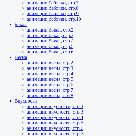
анимации бабочки, стр.7
анимации бабочки, стр.8
анимации бабочки, стр.9
анимации бабочки, стр.10
Бокал
анимации бокал, стр.2
анимации бокал, стр.3
анимации бокал, стр.4
анимации бокал, стр.5
анимации бокал, стр.6
Весна
анимации весна, стр.2
анимации весна, стр.3
анимации весна, стр.4
анимации весна, стр.5
анимации весна, стр.6
анимации весна, стр.7
анимации весна, стр.8
Вкусности
анимации вкусности, стр.2
анимации вкусности, стр.3
анимации вкусности, стр.4
анимации вкусности, стр.5
анимации вкусности, стр.6
анимации вкусности, стр.7