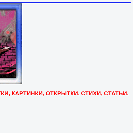
, КАРТИНКИ, ОТКРЫТКИ, СТИХИ, СТАТЬИ,