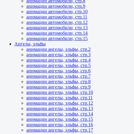
анимации автомобили, стр.8
анимации автомобили, стр.9
анимации автомобили, стр.10
анимации автомобили, стр.11
анимации автомобили, стр.12
анимации автомобили, стр.13
анимации автомобили, стр.14
анимации автомобили, стр.15
Ангелы, эльфы
анимации ангелы, эльфы, стр.2
анимации ангелы, эльфы, стр.3
анимации ангелы, эльфы, стр.4
анимации ангелы, эльфы, стр.5
анимации ангелы, эльфы, стр.6
анимации ангелы, эльфы, стр.7
анимации ангелы, эльфы, стр.8
анимации ангелы, эльфы, стр.9
анимации ангелы, эльфы, стр.10
анимации ангелы, эльфы, стр.11
анимации ангелы, эльфы, стр.12
анимации ангелы, эльфы, стр.13
анимации ангелы, эльфы, стр.14
анимации ангелы, эльфы, стр.15
анимации ангелы, эльфы, стр.16
анимации ангелы, эльфы, стр.17