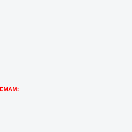
ТЕМАМ: