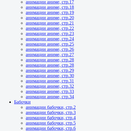
анимации аниме, стр.17
анимации аниме, стр.18
анимации аниме, стр.19
анимации аниме, стр.20
анимации аниме, стр.21
анимации аниме, стр.22
анимации аниме, стр.23
анимации аниме, стр.24
анимации аниме, стр.25
анимации аниме, стр.26
анимации аниме, стр.27
анимации аниме, стр.28
анимации аниме, стр.28
анимации аниме, стр.29
анимации аниме, стр.30
анимации аниме, стр.31
анимации аниме, стр.32
анимации аниме, стр.33
анимации аниме, стр.34
Бабочки
анимации бабочки, стр.2
анимации бабочки, стр.3
анимации бабочки, стр.4
анимации бабочки, стр.5
анимации бабочки, стр.6